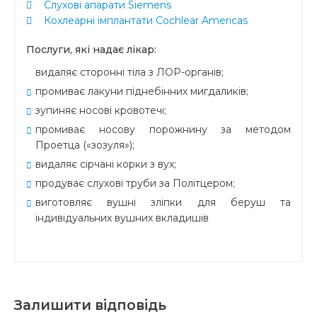
Слухові апарати Siemens
Кохлеарні імплантати Cochlear Americas
Послуги, які надає лікар:
видаляє сторонні тіла з ЛОР-органів;
промиває лакуни піднебінних мигдаликів;
зупиняє носові кровотечі;
промиває носову порожнину за методом
Проетца («зозуля»);
видаляє сірчані корки з вух;
продуває слухові труби за Політцером;
виготовляє вушні зліпки для беруш та
індивідуальних вушних вкладишів
Залишити відповідь