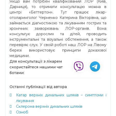
Якщо вам потрібен кваліфікований ЛОР (Київ,
Дарниця), то отримати консультацію можна в
центрі «Беттертон». Тут працює лікар-
отоларинголог Черненко Катерина Вікторівна, що
займається діагностикою та лікуванням гострих та
хронічних захворювань ЛОР-органів. Вона
консультує дорослих та дітей, проводить
інструментальні та візуальні обстеження, а також
перевіряє слух. У своїй роботі наш ЛОР на Лівому
березі використовує принципи доказової
медицини.
Для консультації з лікарем
скористайтеся нашими чат
ботами:
Останні публікації від автора
Катар верхніх дихальних шляхів – симптоми і
лікування
Склерома верхніх дихальних шляхів
Озноб