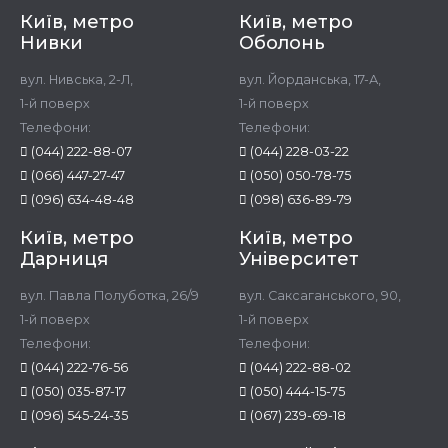
Київ, метро
Київ, метро
Нивки
Оболонь
вул. Нивська, 2-Л,
вул. Йорданська, 17-А,
1-й поверх
1-й поверх
Телефони:
Телефони:
(044) 222-88-07
(044) 228-03-22
(066) 447-27-47
(050) 050-78-75
(096) 634-48-48
(098) 636-89-79
Київ, метро
Київ, метро
Дарниця
Університет
вул. Павла Полуботка, 26/9
вул. Саксаганського, 90,
1-й поверх
1-й поверх
Телефони:
Телефони:
(044) 222-76-56
(044) 222-88-02
(050) 035-87-17
(050) 444-15-75
(096) 545-24-35
(067) 239-69-18