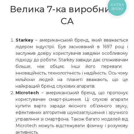
КНОПКА
Велика 7-ка виробників
ЗВ'ЯЗКУ
СА
Starkey
– американський бренд, який вважається
лідером індустрії. Був заснований в 1697 році і
заслужив довіру користувачів завдяки особливому
підходу до роботи. Starkey завжди дає споживачам
більше, ніж обіцяє. Інші його переваги: ​​
інноваційність, технологічність і надійність. Ось чому
мільйони людей на планеті вважають, що це
найкращий бренд слухових апаратів.
Microtech
– американський бренд, що пропонує
користувачам смарт-рішення. Ці слухові апарати
купити варто заради якісного об’ємного звуку,
ефективних алгоритмів шумозаглушення і зручного
управління зі смартфона. Також багато моделей від
Microtech можуть відстежувати фізичну і розумову
активність.