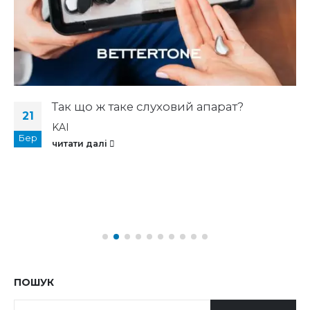
Так що ж таке слуховий апарат?
21
KAI
Бер
читати далі
ПОШУК