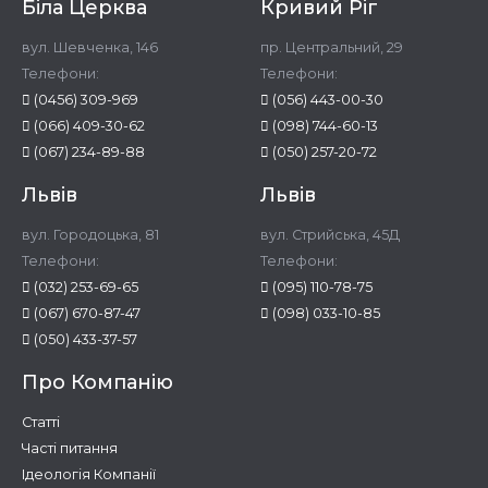
Біла Церква
Кривий Ріг
вул. Шевченка, 146
пр. Центральний, 29
Телефони:
Телефони:
(0456) 309-969
(056) 443-00-30
(066) 409-30-62
(098) 744-60-13
(067) 234-89-88
(050) 257-20-72
Львів
Львів
вул. Городоцька, 81
вул. Стрийська, 45Д
Телефони:
Телефони:
(032) 253-69-65
(095) 110-78-75
(067) 670-87-47
(098) 033-10-85
(050) 433-37-57
Про Компанію
Статті
Часті питання
Ідеологія Компанії