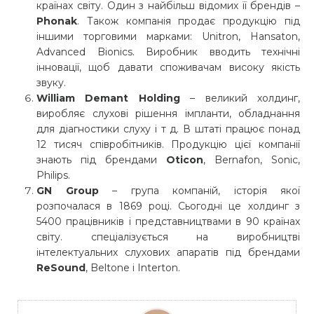
країнах світу. Один з найбільш відомих її брендів –
Phonak
. Також компанія продає продукцію під
іншими торговими марками: Unitron, Hansaton,
Advanced Bionics. Виробник вводить технічні
інновації, щоб давати споживачам високу якість
звуку.
William Demant Holding
– великий холдинг,
виробляє слухові рішення імпланти, обладнання
для діагностики слуху і т д. В штаті працює понад
12 тисяч співробітників. Продукцію цієї компанії
знають під брендами
Oticon
, Bernafon, Sonic,
Philips.
GN Group
– група компаній, історія якої
розпочалася в 1869 році. Сьогодні це холдинг з
5400 працівників і представництвами в 90 країнах
світу. спеціалізується на виробництві
інтелектуальних слухових апаратів під брендами
ReSound
, Beltone і Interton.