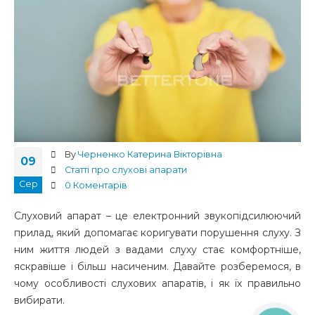
By
Черненко Катерина Вікторівна
09
Статті про слухові апарати
Сер
0 Коментарів
Слуховий апарат – це електронний звукопідсилюючий
прилад, який допомагає коригувати порушення слуху. З
ним життя людей з вадами слуху стає комфортніше,
яскравіше і більш насиченим. Давайте розберемося, в
чому особливості слухових апаратів, і як їх правильно
вибирати.