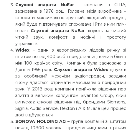
Слухові апарати NuEar
– компанія з США,
заснована в 1976 році. Головна місія виробника –
створити максимально зручний, людяний продукт,
який буде підтримувати споживача і йти з ним пліч-
о-пліч.
Слухові апарати NuEar
цінують за чистий
чіткий звук, комфорт в носінні і простоту
управління.
Widex
– один з європейських лідерів ринку зі
штатом понад 400 осіб і представництвами в більш
ніж 100 країнах світу. Компанія була заснована в
Данії в 1956 році.
Слухові апарати Widex
цінують
за особливий механізм аудіопередач, завдяки
якому вдається отримати максимально природний
звук. У 2018 році компанія прийняла рішення про
злиття з великим холдингом Sivantos Group, який
випускає слухові рішення під брендами Siemens,
Signia, Audio Service, Rexton і A & M, але цей процес
досі відбувається.
SONOVA HOLDING AG
– група компаній зі штатом
понад 10800 чоловік і представництвами в різних