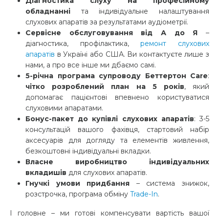
Діагностика слуху на професійному
обладнанні
та індивідуальне налаштування
слухових апаратів за результатами аудіометрії.
Сервісне обслуговування від А до Я
–
діагностика, профілактика,
ремонт слухових
апаратів
в Україні або США. Ви контактуєте лише з
нами, а про все інше ми дбаємо самі.
5-річна програма супроводу Беттертон Care
:
чітко розроблений план на 5 років
, який
допомагає пацієнтові впевнено користуватися
слуховими апаратами.
Бонус-пакет до купівлі слухових апаратів
: 3-5
консультацій вашого фахівця, стартовий набір
аксесуарів для догляду та елементів живлення,
безкоштовні індивідуальні вкладки.
Власне виробництво індивідуальних
вкладишів
для слухових апаратів.
Гнучкі умови придбання
– система знижок,
розстрочка, програма обміну
Trade-In
.
І головне – ми готові компенсувати вартість вашої