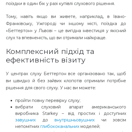
поїздки в один бік у разі купівлі слухового рішення.
Тому, навіть якщо ви живете, наприклад, в Івано-
Франківську, Ужгороді чи іншому місті, поїздка до
«Беттертон» у Львові – це вигідна інвестиція у якісний
слух та впевненість, що ви отримали найкраще.
Комплексний підхід та
ефективність візиту
У центрах слуху Беттертон все організовано так, щоб
ви швидко й без зайвих клопотів отримали потрібне
рішення для свого слуху. У нас ви можете:
пройти повну перевірку слуху;
вибрати слуховий апарат американського
виробника Starkey – від простих і доступних
завушних
до
внутрішньовушних
чи зовсім
непомітних
глибококанальних
моделей;