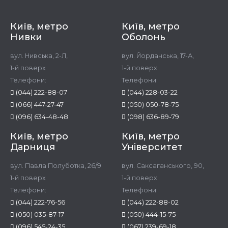
Київ, метро
Київ, метро
Нивки
Оболонь
вул. Нивська, 2-Л,
вул. Йорданська, 17-А,
1-й поверх
1-й поверх
Телефони:
Телефони:
(044) 222-88-07
(044) 228-03-22
(066) 447-27-47
(050) 050-78-75
(096) 634-48-48
(098) 636-89-79
Київ, метро
Київ, метро
Дарниця
Університет
вул. Павла Полуботка, 26/9
вул. Саксаганського, 90,
1-й поверх
1-й поверх
Телефони:
Телефони:
(044) 222-76-56
(044) 222-88-02
(050) 035-87-17
(050) 444-15-75
(096) 545-24-35
(067) 239-69-18