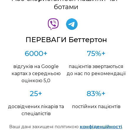
ботами
ПЕРЕВАГИ Беттертон
6000+
75%+
відгуків на Google
пацієнтів звертаються
картах з середньою
до нас по рекомендації
оцінкою 5,0
25+
83%+
досвідчених лікарів та
постійних пацієнтів
спеціалістів
Ваші дані захищені політикою
конфіденційності
.