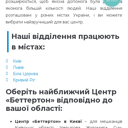
ЗВ'ЯЗКУ
розширюється, щоб якісна допомога була доступна
якомога більшій кількості людей. Наші відділення
розташовані у різних містах України, і ви можете
вибрати найзручніший для вас центр.
Наші відділення працюють
в містах:
Київ
Львів
Біла Церква
Кривий Ріг
Оберіть найближчий Центр
«Беттертон» відповідно до
вашої області:
Центр «Беттертон» в Києві
– для мешканців
Київської області, Чернігова, Житомира, Сум,