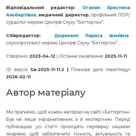
Відповідальний редактор:
Оганян Христина
Альбертівна
,
медичний директор
, профільний ЛОР/
сурдолог мережі Центрів Слуху “Беттертон”.
Співредактор:
Дидикало Лариса Іванівна
слухопротезист мережі Центрів Слуху “Беттертон”.
Створено:
2023-04-12
| Останнє оновлення:
2025-11-11
ID версії
: Sa
-2025-11-11.2 |
Планова дата перегляду
:
2026-02-11
Автор матеріалу
Ми прагнемо, щоб кожен матеріал на сайті «Беттертон»
був не лише інформативним, а й експертним. Перед
публікацією усі статті проходять перевірку нашими
лікарями, щоб забезпечити точність, актуальність та