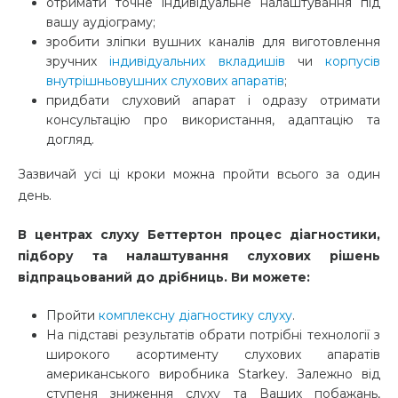
отримати точне індивідуальне налаштування під
вашу аудіограму;
зробити зліпки вушних каналів для виготовлення
зручних
індивідуальних вкладишів
чи
корпусів
внутрішньовушних слухових апаратів
;
придбати слуховий апарат і одразу отримати
консультацію про використання, адаптацію та
догляд.
Зазвичай усі ці кроки можна пройти всього за один
день.
В центрах слуху Беттертон процес діагностики,
підбору та налаштування слухових рішень
відпрацьований до дрібниць. Ви можете:
Пройти
комплексну діагностику слуху
.
На підставі результатів обрати потрібні технології з
широкого асортименту слухових апаратів
американського виробника Starkey. Залежно від
ступеня зниження слуху та Ваших побажань,