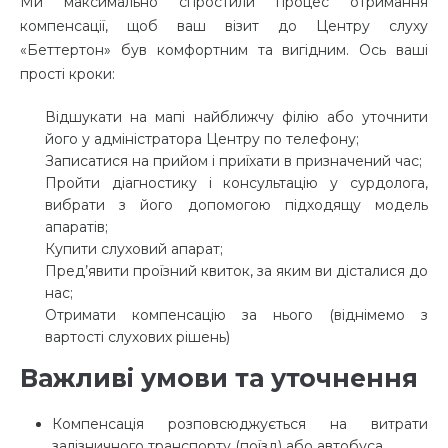
Ми максимально спростили процес отримання
компенсації, щоб ваш візит до Центру слуху
«Беттертон» був комфортним та вигідним. Ось ваші
прості кроки:
Відшукати на мапі найближчу філію або уточнити
його у адміністратора Центру по телефону;
Записатися на прийом і приїхати в призначений час;
Пройти діагностику і консультацію у сурдолога,
вибрати з його допомогою підходящу модель
апаратів;
Купити слуховий апарат;
Пред’явити проїзний квиток, за яким ви дісталися до
нас;
Отримати компенсацію за нього (віднімемо з
вартості слухових рішень)
Важливі умови та уточнення
Компенсація розповсюджується на витрати
залізничного транспорту (поїзд) або автобуса.