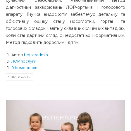
сучасний, безболісний, малоінвазивний метод
діагностики захворювань ЛОР-органів і голосового
апарату. Гнучка ендоскопія забезпечує детальну та
об'єктивну оцінку стану носоглотки, гортані та
голосових складок навіть у складних клінічних випадках,
коли стандартний огляд є недостатньо інформативним.
Метод підходить дорослим і дітям...
Автор
betteradmin
ЛОР послуги
0 Коментарів
ЧИТАТИ ДАЛІ...