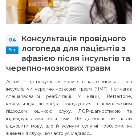
Консультація провідного
04
логопеда для пацієнтів з
Бер
афазією після інсультів та
черепно-мозкових травм
Афазія — це порушення мови, яке часто виникає після
інсультів чи черепно-мозкових травм (ЧМТ), і вимагає
спеціалізованої реабілітації. У клініці Bettertone,
консультація логопеда поєднується з комплексним
підходом: оцінкою слуху, ЛОР-діагностикою та
індивідуальними заняттями. Це дозволяє не тільки
відновити мову, але й усунути супутні проблеми, як
зниження слуху, що часто ускладнює...