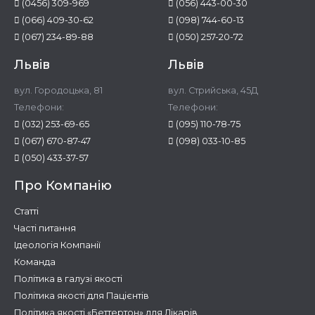
(0456) 309-969
(056) 443-00-30
(066) 409-30-62
(098) 744-60-13
(067) 234-89-88
(050) 257-20-72
Львів
Львів
вул. Городоцька, 81
вул. Стрийська, 45Д
Телефони:
Телефони:
(032) 253-69-65
(095) 110-78-75
(067) 670-87-47
(098) 033-10-85
(050) 433-37-57
Про Компанію
Статті
Часті питання
Ідеологія Компанії
Команда
Політика в галузі якості
Політика якості для Пацієнтів
Політика якості «Беттертон» для Лікарів