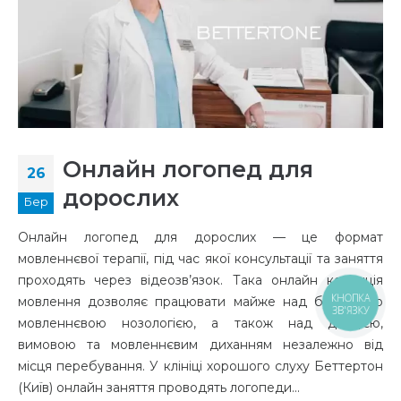
Онлайн логопед для
26
дорослих
Бер
Онлайн логопед для дорослих — це формат
мовленнєвої терапії, під час якої консультації та заняття
проходять через відеозв’язок. Така онлайн корекція
КНОПКА
мовлення дозволяє працювати майже над будь-якою
ЗВ'ЯЗКУ
мовленнєвою нозологією, а також над дикцією,
вимовою та мовленнєвим диханням незалежно від
місця перебування. У клініці хорошого слуху Беттертон
(Київ) онлайн заняття проводять логопеди...