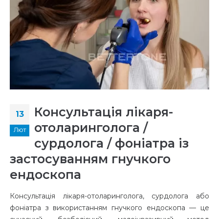
Консультація лікаря-
13
отоларинголога /
Лют
сурдолога / фоніатра із
застосуванням гнучкого
ендоскопа
Консультація лікаря-отоларинголога, сурдолога або
фоніатра з використанням гнучкого ендоскопа — це