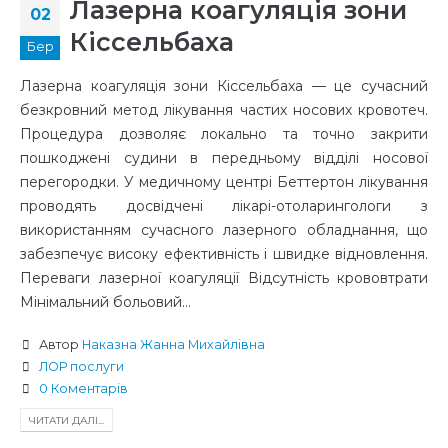
Лазерна коагуляція зони
02
Кіссельбаха
Бер
Лазерна коагуляція зони Кіссельбаха — це сучасний
безкровний метод лікування частих носових кровотеч.
Процедура дозволяє локально та точно закрити
пошкоджені судини в передньому відділі носової
перегородки. У медичному центрі Беттертон лікування
проводять досвідчені лікарі-отоларингологи з
використанням сучасного лазерного обладнання, що
забезпечує високу ефективність і швидке відновлення.
Переваги лазерної коагуляції Відсутність крововтрати
Мінімальний больовий...
Автор
Наказна Жанна Михайлівна
ЛОР послуги
0 Коментарів
ЧИТАТИ ДАЛІ...