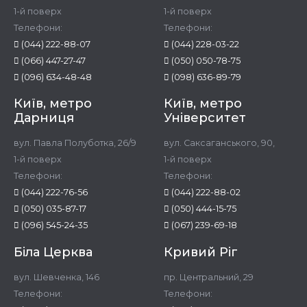
1-й поверх
1-й поверх
Телефони:
Телефони:
(044) 222-88-07
(044) 228-03-22
(066) 447-27-47
(050) 050-78-75
(096) 634-48-48
(098) 636-89-79
Київ, метро
Київ, метро
Дарниця
Університет
вул. Павла Полуботка, 26/9
вул. Саксаганського, 90,
1-й поверх
1-й поверх
Телефони:
Телефони:
(044) 222-76-56
(044) 222-88-02
(050) 035-87-17
(050) 444-15-75
(096) 545-24-35
(067) 239-69-18
Біла Церква
Кривий Ріг
вул. Шевченка, 146
пр. Центральний, 29
Телефони:
Телефони: