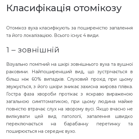
Класифікація отомікозу
Отомікоз вуха
класифікують за поширеністю запалення
та його локалізацією. Всього існує 4 види.
1 – зовнішній
Візуально помітний на шкірі
зовнішнього вуха
та
вушної
раковини
. Найпоширеніший вид, що зустрічається в
більш ніж 60% випадків. Слуховий прохід при цьому
звужується, з його шкіри зникає захисна жирова плівка.
Гостра фаза хвороби протікає з яскраво вираженою
загальною симптоматикою, при цьому людина майже
повністю втрачає слух на хворому вусі. Якщо вчасно не
вилікувати цей вид патології, запалення швидко
переключається на барабанну перетинку та
поширюється на середнє вухо.