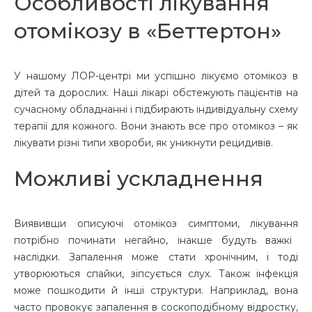
Особливості лікування
отомікозу в «Беттертон»
У нашому ЛОР-центрі ми успішно
лікуємо отомікоз в
дітей
та дорослих. Наші лікарі обстежують пацієнтів на
сучасному обладнанні і підбирають індивідуальну схему
терапії для кожного. Вони знають все про
отомікоз – як
лікувати
різні типи хвороби, як уникнути рецидивів.
Можливі ускладнення
Виявивши описуючі
отомікоз симптоми, лікування
потрібно починати негайно, інакше будуть важкі
наслідки. Запалення може стати хронічним, і тоді
утворюються спайки, зіпсується слух. Також інфекція
може пошкодити й інші структури. Наприклад, вона
часто провокує запалення в
соскоподібному відростку
,