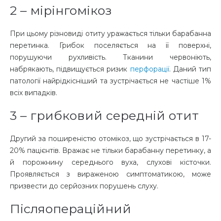
2 – мірінгомікоз
При цьому
різновиді отиту
уражається тільки барабанна
перетинка. Грибок поселяється на її поверхні,
порушуючи рухливість. Тканини червоніють,
набрякають, підвищується ризик
перфорації
. Даний тип
патології найрідкісніший та зустрічається не частіше 1%
всіх випадків.
3 – грибковий середній отит
Другий за поширеністю
отомікоз
, що зустрічається в 17-
20% пацієнтів. Вражає не тільки барабанну перетинку, а
й порожнину середнього вуха, слухові кісточки.
Проявляється з вираженою симптоматикою, може
призвести до серйозних порушень слуху.
Післяопераційний