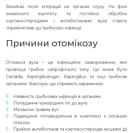
Виникає після операцій на органах слуху. На фоні
зниженого імунітету та постійної обробки
кортикостероїдами і антибіотиками вуха стають
сприйнятливі до грибкової інфекції.
Причини отомікозу
Отомікоз вуха
– це
інфекційне захворювання
, яке
провокує грибок
сапрофітного типу
. Це може бути
Candida, Aspergillusniger, Aspergillus та інші грибкові
організми. Фактори, що сприяють зараженню:
Наявність грибкових інфекцій в організмі
Попадання чужорідних тіл до вуха
Механічні травми вух
Підвищене потовиділення в комплексі з поганою
гігієною
Прийом антибіотиків та кортикостероїдів місцевої дії