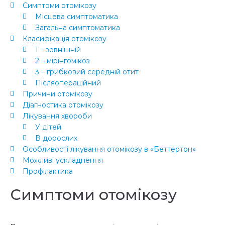
Симптоми отомікозу
Місцева симптоматика
Загальна симптоматика
Класифікація отомікозу
1 – зовнішній
2 – мірінгомікоз
3 – грибковий середній отит
Післяопераційний
Причини отомікозу
Діагностика отомікозу
Лікування хвороби
У дітей
В дорослих
Особливості лікування отомікозу в «Беттертон»
Можливі ускладнення
Профілактика
Симптоми отомікозу