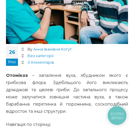
By
Анна Іванівна Когут
26
Без категорії
Вер
0 Коментарів
Отомікоз
– запалення вуха,
збудником
якого є
грибкова флора
. Здебільшого його викликають
дріжджові та цвілеві гриби. До запального процесу
може залучатися
зовнішня частина
вуха, а також
барабанна перетинка й порожнина, соскоподібний
відросток та інші структури.
КНОПКА
ЗВ'ЯЗКУ
Навігація по сторінці: