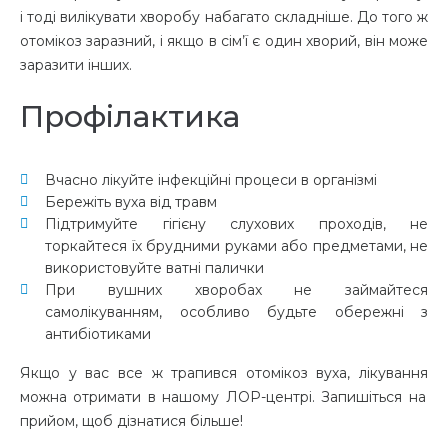
і тоді вилікувати хворобу набагато складніше. До того ж
отомікоз заразний, і якщо в сім’ї є один хворий, він може
заразити інших.
Профілактика
Вчасно лікуйте інфекційні процеси в організмі
Бережіть вуха від травм
Підтримуйте гігієну слухових проходів, не
торкайтеся їх брудними руками або предметами, не
використовуйте ватні палички
При вушних хворобах не займайтеся
самолікуванням, особливо будьте обережні з
антибіотиками
Якщо у вас все ж трапився
отомікоз вуха, лікування
можна отримати в нашому ЛОР-центрі. Запишіться на
прийом, щоб дізнатися більше!