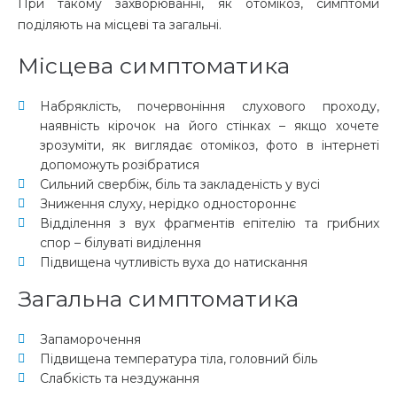
При такому захворюванні, як
отомікоз, симптоми
поділяють на місцеві та загальні.
Місцева симптоматика
Набряклість, почервоніння слухового проходу,
наявність кірочок на його
стінках
– якщо хочете
зрозуміти, як виглядає
отомікоз, фото
в інтернеті
допоможуть розібратися
Сильний свербіж, біль та закладеність у вусі
Зниження слуху, нерідко одностороннє
Відділення
з вух фрагментів епітелію та грибних
спор – білуваті виділення
Підвищена чутливість вуха до натискання
Загальна симптоматика
Запаморочення
Підвищена температура тіла, головний біль
Слабкість та нездужання