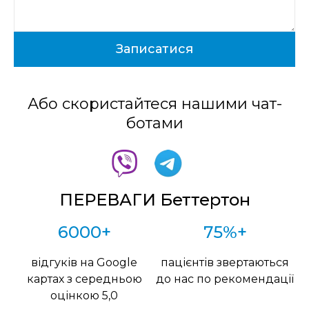
Або скористайтеся нашими чат-
ботами
ПЕРЕВАГИ Беттертон
6000+
75%+
відгуків на Google
пацієнтів звертаються
картах з середньою
до нас по рекомендації
оцінкою 5,0