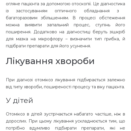
огляне пацієнта за допомогою отоскопії. Це
діагностика
із застосуванням оптичного обладнання з
багаторазовим збільшенням. В процесі обстеження
можна виявити запальний процес, ступінь його
поширення. Додатково на діагностиці беруть зішкріб
для мазка на мікрофлору – визначити тип грибка, й
підібрати препарати для його усунення.
Лікування хвороби
При діагнозі
отомікоз лікування
підбирається залежно
від типу хвороби, поширеності процесу та віку пацієнта.
У дітей
Отомікоз в дітей
зустрічається набагато частіше, ніж в
дорослих. При цьому лікування ускладнюється тим, що
потрібно вдумливо підбирати препарати, які не