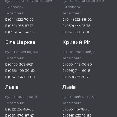
вул. Павла Полуботка, 26/9
вул. Саксаганського, 90,
1-й поверх
1-й поверх
Телефони:
Телефони:
(044) 222-76-56
(044) 222-88-02
(050) 035-87-17
(050) 444-15-75
(096) 545-24-35
(067) 239-69-18
Біла Церква
Кривий Ріг
вул. Шевченка, 146
пр. Центральний, 29
Телефони:
Телефони:
(0456) 309-969
(056) 443-00-30
(066) 409-30-62
(098) 744-60-13
(067) 234-89-88
(050) 257-20-72
Львів
Львів
вул. Городоцька, 81
вул. Стрийська, 45Д
Телефони:
Телефони:
(032) 253-69-65
(095) 110-78-75
(067) 670-87-47
(098) 033-10-85