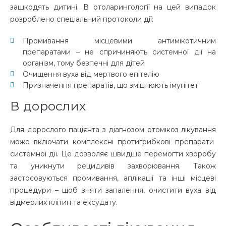
зашкодять дитині. В
отоларингології
на цей випадок
розроблено спеціальний протоколи дії:
Промивання місцевими антимікотичним
препаратами – не спричиняють системної дії на
організм, тому безпечні для дітей
Очищення вуха від мертвого епітелію
Призначення препаратів, що зміцнюють імунітет
В дорослих
Для дорослого пацієнта з діагнозом
отомікоз лікування
може включати комплексні протигрибкові препарати
системної дії. Це дозволяє швидше перемогти хворобу
та уникнути рецидивів
захворювання
. Також
застосовуються промивання, аплікації та інші місцеві
процедури – щоб зняти запалення, очистити вуха від
відмерлих клітин та ексудату.