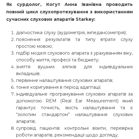
Як сурдолог, Когут Анна Іванівна проводить
повний цикл слухопротезування з використанням
сучасних слухових апаратів Starkey:
діагностика слуху (аудіометрія, імпедансометрія);
пояснення результатів та типу втрати слуху
простою мовою;
підбір моделі слухового апарата з урахуванням віку,
способу життя, професії та бюджету;
зняття вушних зліпків для індивідуальних
вкладишів;
первинне налаштування слухових апаратів;
тонке коригування в період адаптації;
індивідуальне програмування слухових апаратів
за
допомогою REM (Real Ear Measurement) який
гарантує точність, якість налаштування та є
“золотим стандартом” налаштування слухових
апаратів;
супровід пацієнтів: контрольні візити, перевірка
роботи апаратів, рекомендації щодо догляду;