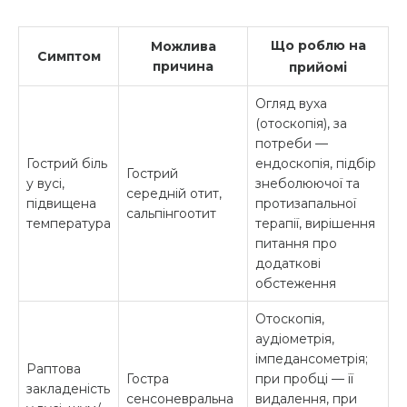
Що роблю на
Можлива
Симптом
причина
прийомі
Огляд вуха
(отоскопія), за
потреби —
Гострий біль
ендоскопія, підбір
Гострий
у вусі,
знеболюючої та
середній отит,
підвищена
протизапальної
сальпінгоотит
температура
терапії, вирішення
питання про
додаткові
обстеження
Отоскопія,
аудіометрія,
імпедансометрія;
Раптова
Гостра
при пробці — її
закладеність
сенсоневральна
видалення, при