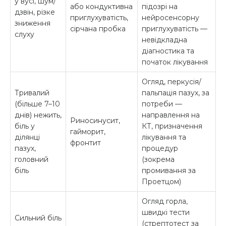
у вусі, шум/
або кондуктивна
підозрі на
дзвін, різке
приглухуватість,
нейросенсорну
зниження
сірчана пробка
приглухуватість —
слуху
невідкладна
діагностика та
початок лікування
Огляд, перкусія/
Тривалий
пальпація пазух, за
(більше 7–10
потреби —
днів) нежить,
направлення на
Риносинусит,
біль у
КТ, призначення
гайморит,
ділянці
лікування та
фронтит
пазух,
процедур
головний
(зокрема
біль
промивання за
Проетцом)
Огляд горла,
швидкі тести
Сильний біль
(стрептотест за