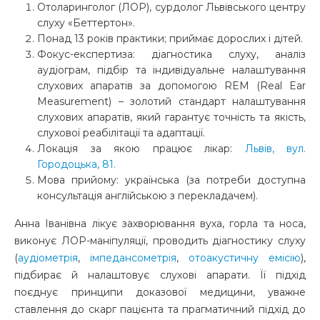
Отоларинголог (ЛОР), сурдолог Львівського центру
слуху «Беттертон».
Понад 13 років практики; приймає дорослих і дітей.
Фокус-експертиза: діагностика слуху, аналіз
аудіограм, підбір та індивідуальне налаштування
слухових апаратів
за допомогою REM (Real Ear
Measurement) – золотий стандарт налаштування
слухових апаратів, який гарантує точність та якість,
слухової реабілітації та адаптації.
Локація за якою працює лікар:
Львів, вул.
Городоцька, 81.
Мова прийому: українська
(за потреби доступна
консультація англійською з перекладачем).
Анна Іванівна лікує захворювання вуха, горла та носа,
виконує ЛОР-маніпуляції, проводить діагностику слуху
(
аудіометрія
,
імпедансометрія
,
отоакустичну емісію
),
підбирає й налаштовує слухові апарати. Її підхід
поєднує принципи доказової медицини, уважне
ставлення до скарг пацієнта та прагматичний підхід до