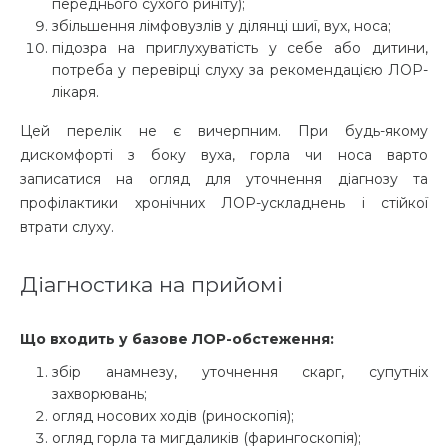
переднього сухого риніту);
збільшення лімфовузлів у ділянці шиї, вух, носа;
підозра на приглухуватість у себе або дитини,
потреба у перевірці слуху за рекомендацією ЛОР-
лікаря.
Цей перелік не є вичерпним. При будь-якому
дискомфорті з боку вуха, горла чи носа варто
записатися на огляд для уточнення діагнозу та
профілактики хронічних ЛОР-ускладнень і стійкої
втрати слуху.
Діагностика на прийомі
Що входить у базове ЛОР-обстеження:
збір анамнезу, уточнення скарг, супутніх
захворювань;
огляд носових ходів (риноскопія);
огляд горла та мигдаликів (фарингоскопія);