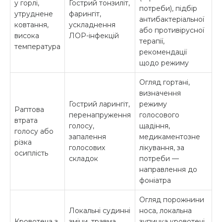
у горлі,
Гострий тонзиліт,
потреби), підбір
утруднене
фарингіт,
антибактеріальної
ковтання,
ускладнення
або противірусної
висока
ЛОР-інфекцій
терапії,
температура
рекомендації
щодо режиму
Огляд гортані,
визначення
Гострий ларингіт,
режиму
Раптова
перенапруження
голосового
втрата
голосу,
щадіння,
голосу або
запалення
медикаментозне
різка
голосових
лікування, за
осиплість
складок
потреби —
направлення до
фоніатра
Огляд порожнини
Локальні судинні
носа, локальна
Кровотеча з
зміни, травма,
зупинка кровотечі