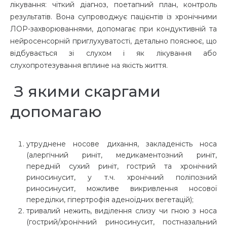
лікування: чіткий діагноз, поетапний план, контроль
результатів.
Вона супроводжує пацієнтів із хронічними
ЛОР-захворюваннями, допомагає при кондуктивній та
нейросенсорній приглухуватості, детально пояснює, що
відбувається зі слухом і як лікування або
слухопротезування вплине на якість життя.
З якими скаргами
допомагаю
утруднене носове дихання, закладеність носа
(алергічний риніт, медикаментозний риніт,
передній сухий риніт, гострий та хронічний
риносинусит, у т.ч. хронічний поліпозний
риносинусит, можливе викривлення носової
переділки, гіпертрофія аденоїдних вегетацій);
тривалий нежить, виділення слизу чи гною з носа
(гострий/хронічний риносинусит, постназальний