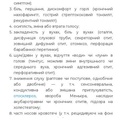
симптом);
біль, першіння, дискомфорт у горлі (хронічний
назофарингіт, гострий стрептококовий тонзиліт,
рекурентний тонзиліт);
осиплість, зміна або втрата голосу;
закладеність у вухах, біль у вухах (оталгія,
дисфункція слухової труби, секреторний отит,
зовнішній дифузний отит, отомікоз, перфорація
барабанної перетинки);
шум/дзвін у вухах, відчуття «води» чи «луни» в
голові (тинітус, можливі зміни внутрішнього чи
середнього вуха, хронічний адгезивний отит,
перфоративний отит);
зниження слуху (раптове чи поступове, однобічне
або двобічне) — у т.ч. сенсоневральна,
кондуктивна або змішана приглухуватість,
отосклероз
, хвороба Меньєра, наслідки
акубаротравми чи хронічних отитів, підозра на
холестеатому;
часті носові кровотечі (у т.ч. рецидивуючі на фоні