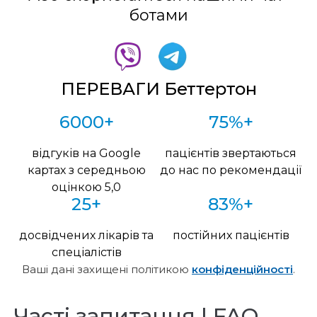
ботами
ПЕРЕВАГИ Беттертон
6000+
75%+
відгуків на Google
пацієнтів звертаються
картах з середньою
до нас по рекомендації
оцінкою 5,0
25+
83%+
досвідчених лікарів та
постійних пацієнтів
спеціалістів
Ваші дані захищені політикою
конфіденційності
.
Часті запитання | FAQ