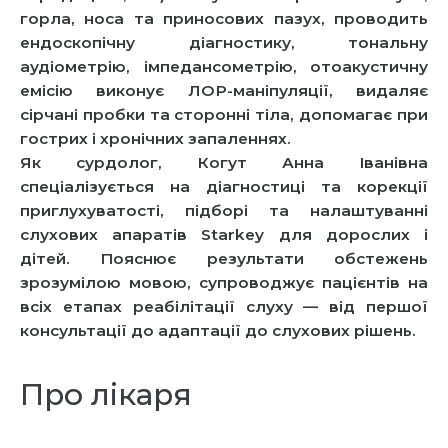
горла, носа та приносових пазух, проводить
ендоскопічну діагностику, тональну
аудіометрію, імпедансометрію, отоакустичну
емісію виконує ЛОР-маніпуляції, видаляє
сірчані пробки та сторонні тіла, допомагає при
гострих і хронічних запаленнях.
Як сурдолог, Когут Анна Іванівна
спеціалізується на діагностиці та корекції
приглухуватості, підборі та налаштуванні
слухових апаратів Starkey для дорослих і
дітей. Пояснює результати обстежень
зрозумілою мовою, супроводжує пацієнтів на
всіх етапах реабілітації слуху — від першої
консультації до адаптації до слухових рішень.
Про лікаря