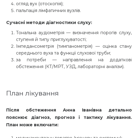
огляд вух (отоскопія);
пальпація лімфатичних вузлів.
Сучасні методи діагностики слуху:
Тональна аудіометрія — визначення порогів слуху,
ступеня й типу приглухуватості;
Імпедансометрія (тимпанометрія) — оцінка стану
середнього вуха та функції слухової труби;
за потреби — направлення на додаткові
обстеження (КТ/МРТ, УЗД, лабораторні аналізи).
План лікування
Після обстеження Анна Іванівна детально
пояснює діагноз, прогноз і тактику лікування.
План може включати:
медикаментозну терапію (місцеву та системну);