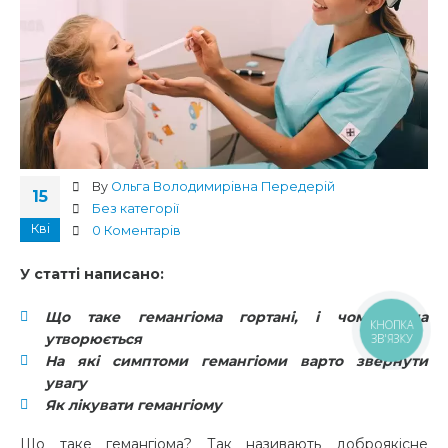
By
Ольга Володимирівна Передерій
15
Без категорії
Кві
0 Коментарів
У статті написано:
Що таке гемангіома гортані, і чому вона
КНОПКА
утворюється
ЗВ'ЯЗКУ
На які симптоми гемангіоми варто звернути
увагу
Як лікувати гемангіому
Що таке гемангіома?
Так називають
доброякісне