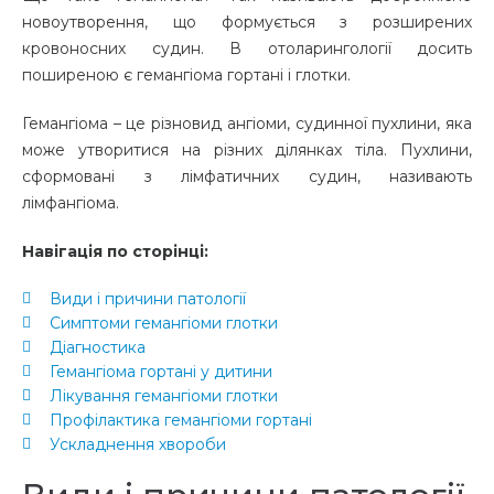
новоутворення, що формується
з
розширених
кровоносних судин.
В отоларингології досить
поширеною є
гемангіома гортані
і глотки.
Гемангіома – це
різновид ангіоми, судинної пухлини, яка
може утворитися на різних
ділянках тіла.
Пухлини,
сформовані з
лімфатичних
судин, називають
лімфангіома.
Навігація по сторінці:
Види і причини патології
Симптоми гемангіоми глотки
Діагностика
Гемангіома гортані у дитини
Лікування гемангіоми глотки
Профілактика гемангіоми гортані
Ускладнення хвороби