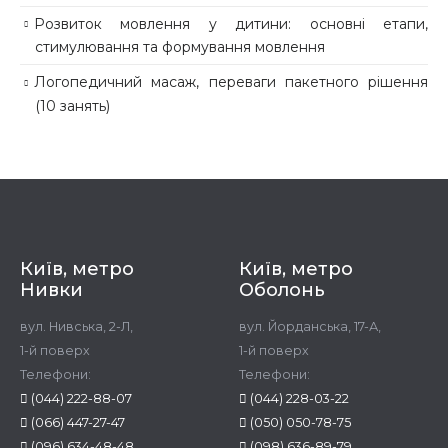
Розвиток мовлення у дитини: основні етапи,
стимулювання та формування мовлення
Логопедичний масаж, переваги пакетного рішення
(10 занять)
Київ, метро
Київ, метро
Нивки
Оболонь
вул. Нивська, 2-Л,
вул. Йорданська, 17-А,
1-й поверх
1-й поверх
Телефони:
Телефони:
(044) 222-88-07
(044) 228-03-22
(066) 447-27-47
(050) 050-78-75
(096) 634-48-48
(098) 636-89-79