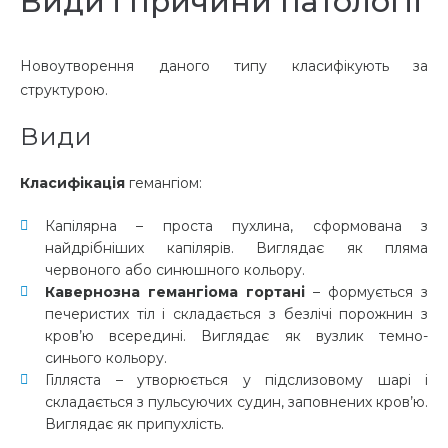
Види і причини патології
Новоутворення даного типу класифікують за
структурою.
Види
Класифікація
гемангіом:
Капілярна – проста пухлина, сформована з
найдрібніших капілярів. Виглядає як пляма
червоного або синюшного кольору.
Кавернозна гемангіома
гортані
– формується з
печеристих тіл і складається з безлічі порожнин з
кров’ю всередині. Виглядає як вузлик темно-
синього кольору.
Гілляста – утворюється у підслизовому шарі і
складається з пульсуючих судин, заповнених кров’ю.
Виглядає як припухлість.