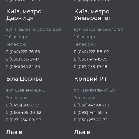
Київ, метро
Київ, метро
Дарниця
Університет
вул. Павла Полуботка, 26/9
вул. Саксаганського, 90,
1-й поверх
1-й поверх
Телефони:
Телефони:
(044) 222-76-56
(044) 222-88-02
(050) 035-87-17
(050) 444-15-75
(096) 545-24-35
(067) 239-69-18
Біла Церква
Кривий Ріг
вул. Шевченка, 146
пр. Центральний, 29
Телефони:
Телефони:
(0456) 309-969
(056) 443-00-30
(066) 409-30-62
(098) 744-60-13
(067) 234-89-88
(050) 257-20-72
Львів
Львів