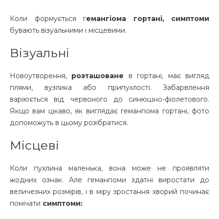
Коли формується г
емангіома гортані, симптоми
бувають візуальними і місцевими.
Візуальні
Новоутворення,
розташоване
в гортані, має вигляд
плями, вузлика або припухлості. Забарвлення
варіюється від червоного до синюшно-фіолетового.
Якщо вам цікаво, як виглядає гемангіома гортані, фото
допоможуть в цьому розібратися.
Місцеві
Коли пухлина маленька, вона може не проявляти
жодних ознак. Але гемангіоми здатні виростати до
величезних розмірів, і в міру зростання хворий починає
помічати
симптоми: