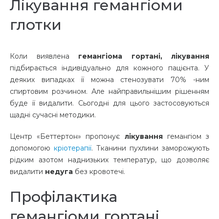
Лікування гемангіоми
глотки
Коли виявлена ​​
гемангіома гортані, лікування
підбирається індивідуально для кожного пацієнта. У
деяких випадках її можна стенозувати 70% -ним
спиртовим розчином. Але найправильнішим рішенням
буде її видалити. Сьогодні для цього застосовуються
щадні сучасні методики.
Центр «Беттертон» пропонує
лікування
гемангіом з
допомогою
кріотерапії
. Тканини пухлини заморожують
рідким азотом наднизьких температур, що дозволяє
видалити
недуга
без кровотечі.
Профілактика
гемангіоми гортані