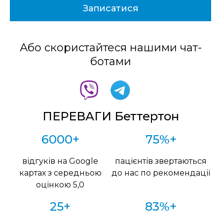
Або скористайтеся нашими чат-
ботами
ПЕРЕВАГИ Беттертон
6000+
75%+
відгуків на Google
пацієнтів звертаються
картах з середньою
до нас по рекомендації
оцінкою 5,0
25+
83%+