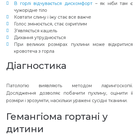
В горлі відчувається дискомфорт
– як ніби там є
чужорідне тіло
Ковтати слину і їжу стає все важче
Голос змінюється, стає охриплим
З’являється кашель
Дихання утруднюється
При великих розмірах пухлини може відкритися
кровотеча з горла
Діагностика
Патологію виявляють методом ларингоскопії.
Дослідження дозволяє побачити пухлину, оцінити її
розміри і зрозуміти, наскільки уражені сусідні тканини.
Гемангіома гортані у
дитини