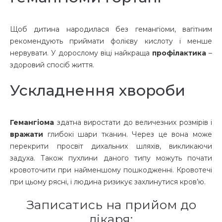
Щоб дитина народилася без гемангіоми, вагітним
рекомендують приймати фолієву кислоту і менше
нервувати. У дорослому віці найкраща
профілактика
–
здоровий спосіб життя.
Ускладнення хвороби
Гемангіома
здатна виростати до величезних розмірів і
вражати
глибокі шари тканин. Через це вона може
перекрити просвіт дихальних шляхів, викликаючи
задуха. Також пухлини даного типу можуть почати
кровоточити при найменшому пошкодженні. Кровотечі
при цьому рясні, і людина ризикує захлинутися кров’ю.
Записатись на прийом до
лікаря: