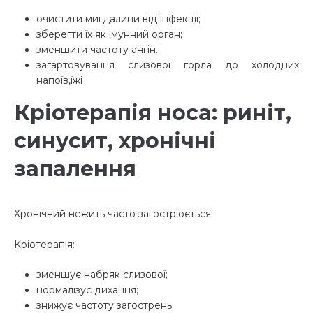
очистити мигдалини від інфекції;
зберегти їх як імунний орган;
зменшити частоту ангін.
загартовування слизової горла до холодних
напоїв,їжі
Кріотерапія носа: риніт,
синусит, хронічні
запалення
Хронічний нежить часто загострюється.
Кріотерапія:
зменшує набряк слизової;
нормалізує дихання;
знижує частоту загострень.