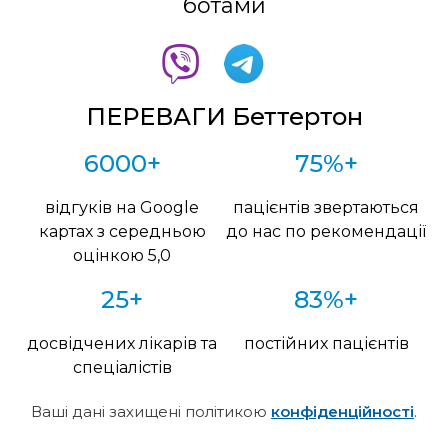
ботами
ПЕРЕВАГИ Беттертон
6000+
75%+
відгуків на Google
пацієнтів звертаються
картах з середньою
до нас по рекомендації
оцінкою 5,0
25+
83%+
досвідчених лікарів та
постійних пацієнтів
спеціалістів
Ваші дані захищені політикою
конфіденційності
.