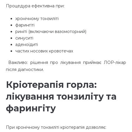
Процедура ефективна при:
хронічному тонзиліті
фарингіті
риніті (включаючи вазомоторний)
синуситі
аденоїдиті
частих носових кровотечах
Важливо: рішення про лікування приймає ЛОР-лікар
після діагностики.
Кріотерапія горла:
лікування тонзиліту та
фарингіту
При хронічному тонзиліті кріотерапія дозволяє: