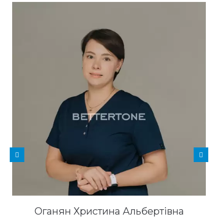
Оганян Христина Альбертівна