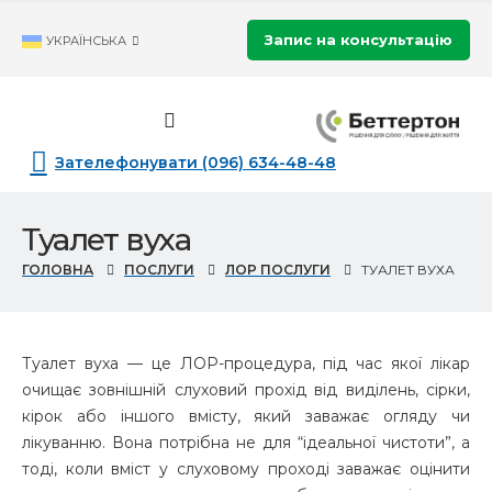
Запис на консультацію
УКРАЇНСЬКА
Зателефонувати (096) 634-48-48
Туалет вуха
ГОЛОВНА
ПОСЛУГИ
ЛОР ПОСЛУГИ
ТУАЛЕТ ВУХА
Туалет вуха — це ЛОР-процедура, під час якої лікар
очищає зовнішній слуховий прохід від виділень, сірки,
кірок або іншого вмісту, який заважає огляду чи
лікуванню. Вона потрібна не для “ідеальної чистоти”, а
тоді, коли вміст у слуховому проході заважає оцінити