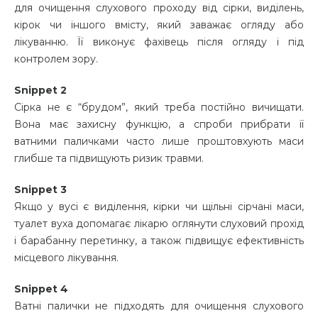
для очищення слухового проходу від сірки, виділень,
кірок чи іншого вмісту, який заважає огляду або
лікуванню. Її виконує фахівець після огляду і під
контролем зору.
Snippet 2
Сірка не є “брудом”, який треба постійно вичищати.
Вона має захисну функцію, а спроби прибрати її
ватними паличками часто лише проштовхують маси
глибше та підвищують ризик травми.
Snippet 3
Якщо у вусі є виділення, кірки чи щільні сірчані маси,
туалет вуха допомагає лікарю оглянути слуховий прохід
і барабанну перетинку, а також підвищує ефективність
місцевого лікування.
Snippet 4
Ватні палички не підходять для очищення слухового