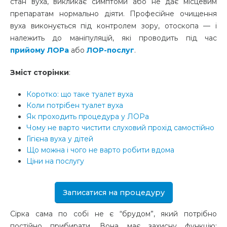
стан вуха, викликає симптоми або не дає місцевим
препаратам нормально діяти. Професійне очищення
вуха виконується під контролем зору, отоскопа — і
належить до маніпуляцій, які проводить під час
прийому ЛОРа
або
ЛОР-послуг
.
Зміст сторінки
:
Коротко: що таке туалет вуха
Коли потрібен туалет вуха
Як проходить процедура у ЛОРа
Чому не варто чистити слуховий прохід самостійно
Гігієна вуха у дітей
Що можна і чого не варто робити вдома
Ціни на послугу
Записатися на процедуру
Сірка сама по собі не є “брудом”, який потрібно
постійно прибирати. Вона має захисну функцію: