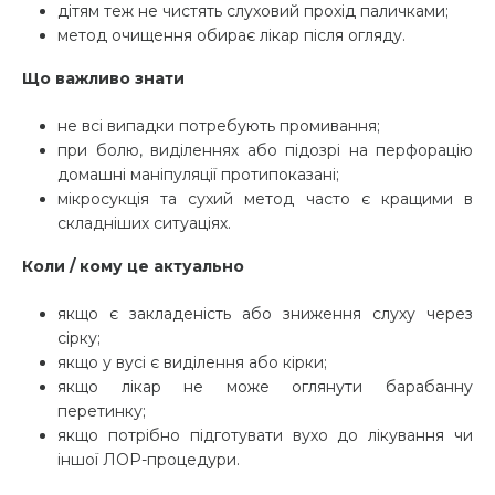
дітям теж не чистять слуховий прохід паличками;
метод очищення обирає лікар після огляду.
Що важливо знати
не всі випадки потребують промивання;
при болю, виділеннях або підозрі на перфорацію
домашні маніпуляції протипоказані;
мікросукція та сухий метод часто є кращими в
складніших ситуаціях.
Коли / кому це актуально
якщо є закладеність або зниження слуху через
сірку;
якщо у вусі є виділення або кірки;
якщо лікар не може оглянути барабанну
перетинку;
якщо потрібно підготувати вухо до лікування чи
іншої ЛОР-процедури.