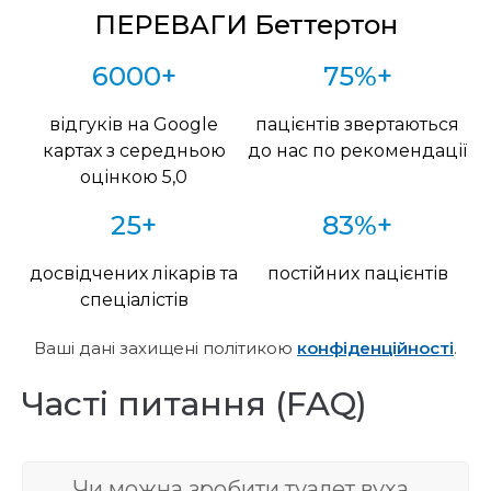
ПЕРЕВАГИ Беттертон
6000+
75%+
відгуків на Google
пацієнтів звертаються
картах з середньою
до нас по рекомендації
оцінкою 5,0
25+
83%+
досвідчених лікарів та
постійних пацієнтів
спеціалістів
Ваші дані захищені політикою
конфіденційності
.
Часті питання (FAQ)
Чи можна зробити туалет вуха