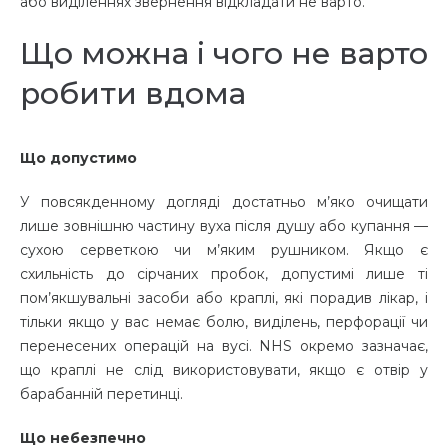
або виділеннях звернення відкладати не варто.
Що можна і чого не варто
робити вдома
Що допустимо
У повсякденному догляді достатньо м’яко очищати
лише зовнішню частину вуха після душу або купання —
сухою серветкою чи м’яким рушником. Якщо є
схильність до сірчаних пробок, допустимі лише ті
пом’якшувальні засоби або краплі, які порадив лікар, і
тільки якщо у вас немає болю, виділень, перфорації чи
перенесених операцій на вусі. NHS окремо зазначає,
що краплі не слід використовувати, якщо є отвір у
барабанній перетинці.
Що небезпечно