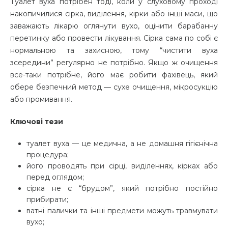
Туалет вуха потрібен тоді, коли у слуховому проході
накопичилися сірка, виділення, кірки або інші маси, що
заважають лікарю оглянути вухо, оцінити барабанну
перетинку або провести лікування. Сірка сама по собі є
нормальною та захисною, тому “чистити вуха
зсередини” регулярно не потрібно. Якщо ж очищення
все-таки потрібне, його має робити фахівець, який
обере безпечний метод — сухе очищення, мікросукцію
або промивання.
Ключові тези
туалет вуха — це медична, а не домашня гігієнічна
процедура;
його проводять при сірці, виділеннях, кірках або
перед оглядом;
сірка не є “брудом”, який потрібно постійно
прибирати;
ватні палички та інші предмети можуть травмувати
вухо;