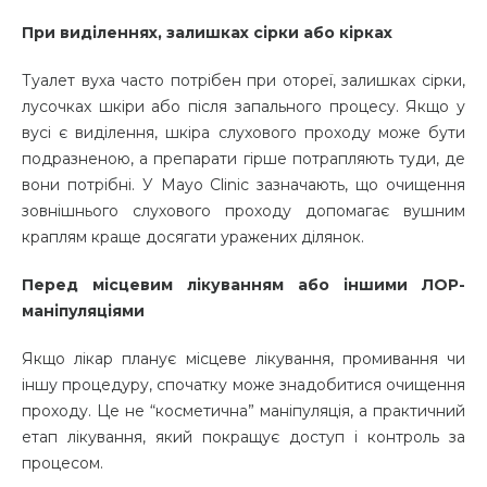
При виділеннях, залишках сірки або кірках
Туалет вуха часто потрібен при отореї, залишках сірки,
лусочках шкіри або після запального процесу. Якщо у
вусі є виділення, шкіра слухового проходу може бути
подразненою, а препарати гірше потрапляють туди, де
вони потрібні. У Mayo Clinic зазначають, що очищення
зовнішнього слухового проходу допомагає вушним
краплям краще досягати уражених ділянок.
Перед місцевим лікуванням або іншими ЛОР-
маніпуляціями
Якщо лікар планує місцеве лікування, промивання чи
іншу процедуру, спочатку може знадобитися очищення
проходу. Це не “косметична” маніпуляція, а практичний
етап лікування, який покращує доступ і контроль за
процесом.