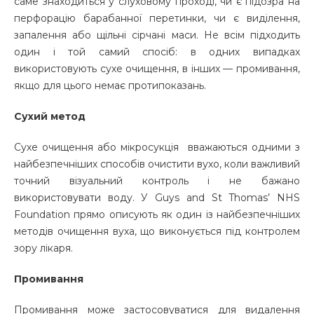
саме знаходиться у слуховому проході, чи є підозра на
перфорацію барабанної перетинки, чи є виділення,
запалення або щільні сірчані маси. Не всім підходить
один і той самий спосіб: в одних випадках
використовують сухе очищення, в інших — промивання,
якщо для цього немає протипоказань.
Сухий метод
Сухе очищення або мікросукція вважаються одними з
найбезпечніших способів очистити вухо, коли важливий
точний візуальний контроль і не бажано
використовувати воду. У Guys and St Thomas’ NHS
Foundation прямо описують як один із найбезпечніших
методів очищення вуха, що виконується під контролем
зору лікаря.
Промивання
Промивання може застосовуватися для видалення