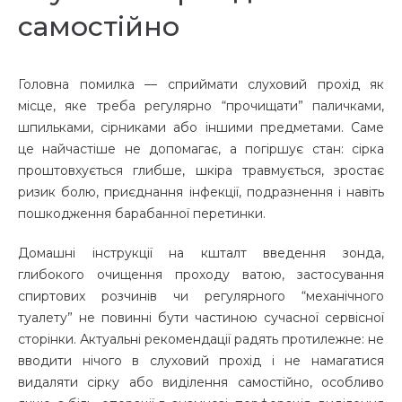
самостійно
Головна помилка — сприймати слуховий прохід як
місце, яке треба регулярно “прочищати” паличками,
шпильками, сірниками або іншими предметами. Саме
це найчастіше не допомагає, а погіршує стан: сірка
проштовхується глибше, шкіра травмується, зростає
ризик болю, приєднання інфекції, подразнення і навіть
пошкодження барабанної перетинки.
Домашні інструкції на кшталт введення зонда,
глибокого очищення проходу ватою, застосування
спиртових розчинів чи регулярного “механічного
туалету” не повинні бути частиною сучасної сервісної
сторінки. Актуальні рекомендації радять протилежне: не
вводити нічого в слуховий прохід і не намагатися
видаляти сірку або виділення самостійно, особливо