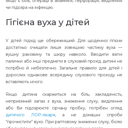
якщо є біль, операції в анамнезі, перфорація, виділення
чи підозра на інфекцію.
Гігієна вуха у дітей
У дітей підхід ще обережніший. Для щоденної гігієни
достатньо очищати лише зовнішню частину вуха —
вушну раковину та шкіру навколо. Вводити ватні
палички або інші предмети в слуховий прохід дитині не
потрібно й небезпечно. Загальне правило для дітей і
дорослих однакове: всередину слухового проходу не
вставляють нічого.
Якщо дитина скаржиться на біль, закладеність,
неприємний запах з вуха, зниження слуху, виділення
або Ви підозрюєте сірчану пробку, потрібен огляд
дитячого ЛОР-лікаря
, а не домашні спроби
“прочистити” вухо. При раптовому зниженні слуху, болю