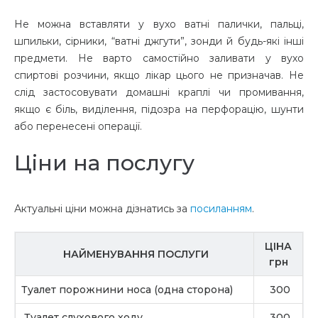
Не можна вставляти у вухо ватні палички, пальці,
шпильки, сірники, “ватні джгути”, зонди й будь-які інші
предмети. Не варто самостійно заливати у вухо
спиртові розчини, якщо лікар цього не призначав. Не
слід застосовувати домашні краплі чи промивання,
якщо є біль, виділення, підозра на перфорацію, шунти
або перенесені операції.
Ціни на послугу
Актуальні ціни можна дізнатись за
посиланням
.
ЦІНА
НАЙМЕНУВАННЯ ПОСЛУГИ
грн
Туалет порожнини носа (одна сторона)
300
Туалет слухового ходу
300