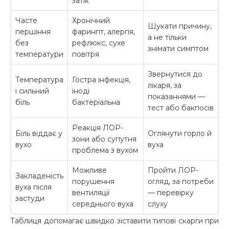
затік
Часте
Хронічний
Шукати причину,
першіння
фарингіт, алергія,
а не тільки
без
рефлюкс, сухе
знімати симптом
температури
повітря
Звернутися до
Температура
Гостра інфекція,
лікаря, за
і сильний
іноді
показаннями —
біль
бактеріальна
тест або бакпосів
Реакція ЛОР-
Біль віддає у
Оглянути горло й
зони або супутня
вухо
вуха
проблема з вухом
Можливе
Пройти ЛОР-
Закладеність
порушення
огляд, за потреби
вуха після
вентиляції
— перевірку
застуди
середнього вуха
слуху
Таблиця допомагає швидко зіставити типові скарги при