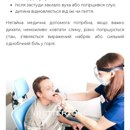
після застуди заклало вуха або погіршився слух;
дитина відмовляється від їжі чи пиття.
Негайна медична допомога потрібна, якщо важко
дихати, неможливо ковтати слину, різко погіршується
стан, з’являється виражений набряк або сильний
однобічний біль у горлі.