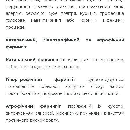
порушення носового дихання, постназальний затік,
алергію, рефлюкс, сухе повітря, куріння, професійне
голосове навантаження або хронічні інфекційні
процеси.
Катаральний, гіпертрофічний та атрофічний
фарингіт
Катаральний фарингіт
проявляється почервонінням,
набряком і подразненням слизової.
Гіпертрофічний фарингіт
супроводжується
потовщенням слизової, відчуттям слизу, частим
покашлюванням, подразненням задньої стінки глотки.
Атрофічний фарингіт
пов’язаний із сухістю,
витонченням слизової, кірочками, печінням і відчуттям
постійного дискомфорту.