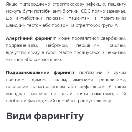
Якщо підтверджено стрептококову інфекцію, пацієнту
можуть бути потрібні антибіотики; CDC прямо зазначає,
що антибіотики показані пацієнтам із позитивним
швидким тестом або посівом на стрептокок групи А .
Алергічний фарингіт
може проявлятися свербежем,
подразненням, набряком, першінням, кашлем,
відчуттям слизу в горлі. Часто поєднується з нежитем,
чханням або сльозотечею.
Подразнювальний фарингіт
пов’язаний із сухим
повітрям, димом, пилом, хімічними речовинами,
голосовим навантаженням або рефлюксом. У таких
випадках важливо не тільки зняти симптоми, а й
прибрати фактор, який постійно травмує слизову.
Види фарингіту