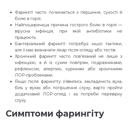
Фарингіт часто починається з першіння, сухості й
болю в горлі.
Найпоширеніша причина гострого болю в горлі —
вірусна інфекція, при якій антибіотики не
працюють.
Бактеріальний фарингіт потребує іншої тактики,
але її має визначати лікар після огляду або тестів.
Хронічний фарингіт часто пов’язаний не лише з
інфекцією, а й із сухим повітрям, подразниками,
рефлюксом, алергією, курінням або хронічними
ЛОР-проблемами.
Якщо після фарингіту з’явились закладеність вуха,
біль у вухах або погіршення слуху, варто пройти
додатковий ЛОР-огляд і за потреби перевірку
слуху.
Симптоми фарингіту