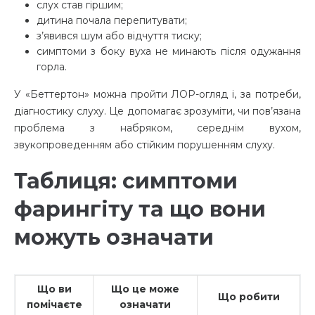
слух став гіршим;
дитина почала перепитувати;
з’явився шум або відчуття тиску;
симптоми з боку вуха не минають після одужання
горла.
У «Беттертон» можна пройти ЛОР-огляд і, за потреби,
діагностику слуху. Це допомагає зрозуміти, чи пов’язана
проблема з набряком, середнім вухом,
звукопроведенням або стійким порушенням слуху
.
Таблиця: симптоми
фарингіту та що вони
можуть означати
Що ви
Що це може
Що робити
помічаєте
означати