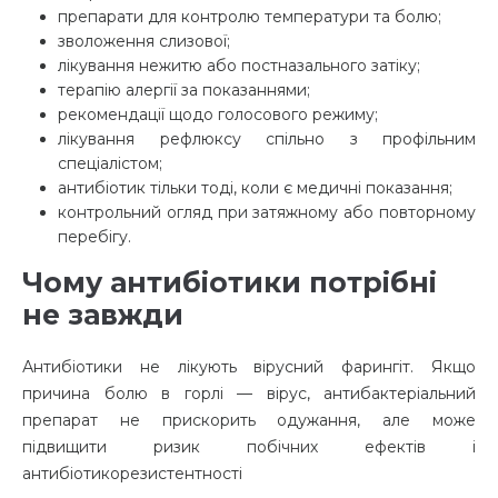
препарати для контролю температури та болю;
зволоження слизової;
лікування нежитю або постназального затіку;
терапію алергії за показаннями;
рекомендації щодо голосового режиму;
лікування рефлюксу спільно з профільним
спеціалістом;
антибіотик тільки тоді, коли є медичні показання;
контрольний огляд при затяжному або повторному
перебігу.
Чому антибіотики потрібні
не завжди
Антибіотики не лікують вірусний фарингіт. Якщо
причина болю в горлі — вірус, антибактеріальний
препарат не прискорить одужання, але може
підвищити ризик побічних ефектів і
антибіотикорезистентності