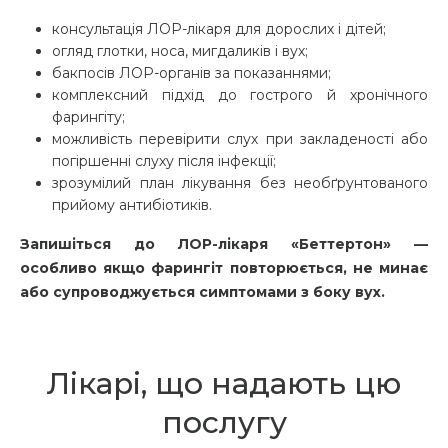
консультація ЛОР-лікаря для дорослих і дітей;
огляд глотки, носа, мигдаликів і вух;
бакпосів ЛОР-органів за показаннями;
комплексний підхід до гострого й хронічного
фарингіту;
можливість перевірити слух при закладеності або
погіршенні слуху після інфекції;
зрозумілий план лікування без необґрунтованого
прийому антибіотиків.
Запишіться до ЛОР-лікаря «Беттертон» —
особливо якщо фарингіт повторюється, не минає
або супроводжується симптомами з боку вух.
Лікарі, що надають цю
послугу