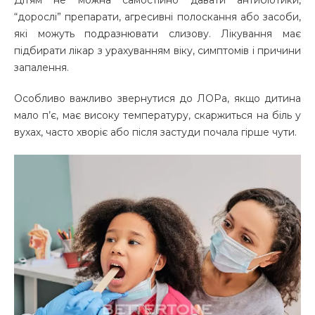
Дітям не можна самостійно давати антибіотики,
“дорослі” препарати, агресивні полоскання або засоби,
які можуть подразнювати слизову. Лікування має
підбирати лікар з урахуванням віку, симптомів і причини
запалення.
Особливо важливо звернутися до ЛОРа, якщо дитина
мало п’є, має високу температуру, скаржиться на біль у
вухах, часто хворіє або після застуди почала гірше чути.