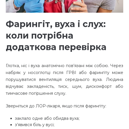
Фарингіт, вуха і слух:
коли потрібна
додаткова перевірка
Глотка, ніс і вуха анатомічно пов’язані між собою. Через
набряк у носоглотці після ГРВІ або фарингіту може
порушуватися вентиляція середнього вуха. Людина
відчуває закладеність, тиск, шум, дискомфорт або
тимчасове погіршення слуху.
Зверніться до ЛОР-лікаря, якщо після фарингіту:
заклало одне або обидва вуха;
з’явився біль у вусі;