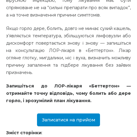
вірусною інфекцією, тому лікування має бути
спрямоване не на “сильні препарати про всяк випадок”,
а на точне визначення причини симптомів.
Якщо горло дере, болить, довго не минає сухий кашель,
з’являється температура, збільшуються лімфовузли або
дискомфорт повертається знову і знову — запишіться
на консультацію ЛОР-лікаря в «Беттертон». Лікар
огляне глотку, мигдалики, ніс і вуха, визначить можливу
причину запалення та підбере лікування без зайвих
призначень.
Запишіться до ЛОР-лікаря «Беттертон» —
отримайте точну відповідь, чому болить або дере
горло, і зрозумілий план лікування.
Записатися на прийом
Зміст сторінки
: