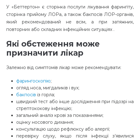
У «Беттертон» є сторінка послуги лікування фарингіту,
сторінка прийому ЛОРа, а також бакпосів ЛОР-органів,
який рекомендований не всім, а при затяжних,
повторних або складних інфекційних ситуаціях
.
Які обстеження може
призначити лікар
Залежно від симптомів лікар може рекомендувати:
фарингоскопію
;
огляд носа, мигдаликів і вух;
бакпосів
із горла;
швидкий тест або інше дослідження при підозрі на
стрептококову інфекцію;
загальний аналіз крові за показаннями;
оцінку носового дихання;
консультацію щодо рефлюксу або алергії;
перевірку слуху, якщо після інфекції з’явилися