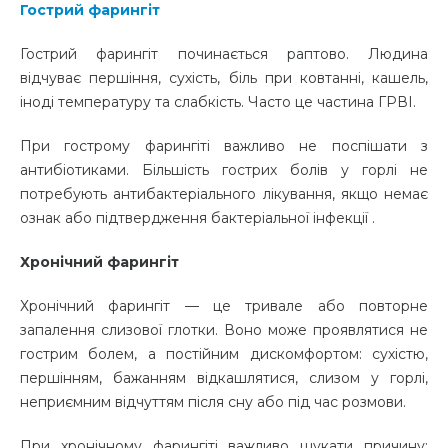
Гострий фарингіт
Гострий фарингіт починається раптово. Людина
відчуває першіння, сухість, біль при ковтанні, кашель,
іноді температуру та слабкість. Часто це частина ГРВІ.
При гострому фарингіті важливо не поспішати з
антибіотиками. Більшість гострих болів у горлі не
потребують антибактеріального лікування, якщо немає
ознак або підтвердження бактеріальної інфекції .
Хронічний фарингіт
Хронічний фарингіт — це тривале або повторне
запалення слизової глотки. Воно може проявлятися не
гострим болем, а постійним дискомфортом: сухістю,
першінням, бажанням відкашлятися, слизом у горлі,
неприємним відчуттям після сну або під час розмови.
При хронічному фарингіті важливо шукати причину: