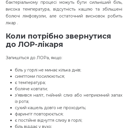
бактеріальному процесі можуть бути сильніший біль,
висока температура, відсутність кашлю та збільшені
болючі лімфовузли, але остаточний висновок робить
лікар .
Коли потрібно звернутися
до ЛОР-лікаря
Запишіться до ЛОРа, якщо:
біль у горлі не минає кілька днів;
симптоми посилюються;
є температура;
боляче ковтати;
з’явився наліт, гнійний слиз або неприємний запах
із рота;
сухий кашель довго не проходить;
фарингіт повторюється;
є постійне відчуття слизу в горлі;
біль віддає у вухо;