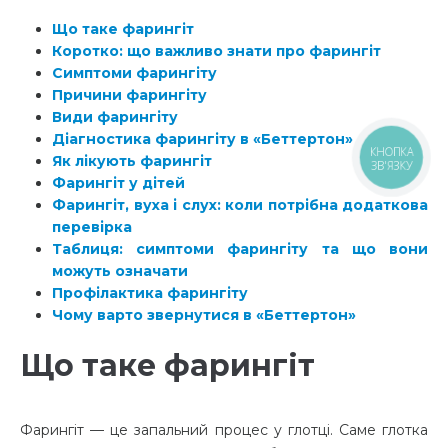
Що таке фарингіт
Коротко: що важливо знати про фарингіт
Симптоми фарингіту
Причини фарингіту
Види фарингіту
Діагностика фарингіту в «Беттертон»
Як лікують фарингіт
КНОПКА
ЗВ'ЯЗКУ
Фарингіт у дітей
Фарингіт, вуха і слух: коли потрібна додаткова
перевірка
Таблиця: симптоми фарингіту та що вони
можуть означати
Профілактика фарингіту
Чому варто звернутися в «Беттертон»
Що таке фарингіт
Фарингіт — це запальний процес у глотці. Саме глотка