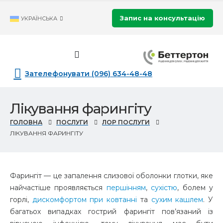
Запис на консультацію
УКРАЇНСЬКА
Зателефонувати (096) 634-48-48
Лікування фарингіту
ГОЛОВНА
ПОСЛУГИ
ЛОР ПОСЛУГИ
ЛІКУВАННЯ ФАРИНГІТУ
Фарингіт — це запалення слизової оболонки глотки, яке
найчастіше проявляється
першінням
,
сухістю
, болем у
горлі,
дискомфортом при ковтанні
та
сухим кашлем
. У
багатьох випадках гострий фарингіт пов’язаний із