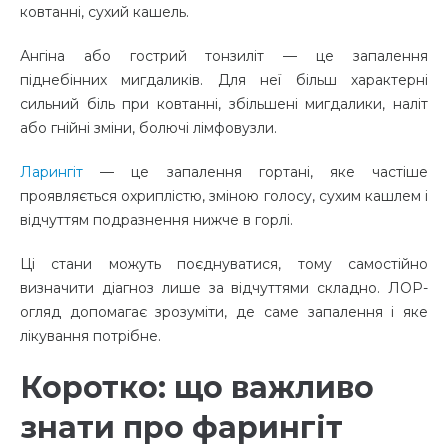
ковтанні, сухий кашель.
Ангіна або гострий тонзиліт — це запалення
піднебінних мигдаликів. Для неї більш характерні
сильний біль при ковтанні, збільшені мигдалики, наліт
або гнійні зміни, болючі лімфовузли.
Ларингіт
— це запалення гортані, яке частіше
проявляється охриплістю, зміною голосу, сухим кашлем і
відчуттям подразнення нижче в горлі.
Ці стани можуть поєднуватися, тому самостійно
визначити діагноз лише за відчуттями складно. ЛОР-
огляд допомагає зрозуміти, де саме запалення і яке
лікування потрібне.
Коротко: що важливо
знати про фарингіт