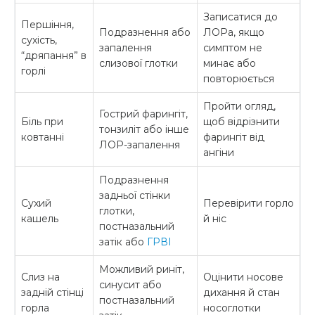
Записатися до
Першіння,
Подразнення або
ЛОРа, якщо
сухість,
запалення
симптом не
“дряпання” в
слизової глотки
минає або
горлі
повторюється
Пройти огляд,
Гострий фарингіт,
Біль при
щоб відрізнити
тонзиліт або інше
ковтанні
фарингіт від
ЛОР-запалення
ангіни
Подразнення
задньої стінки
Сухий
Перевірити горло
глотки,
кашель
й ніс
постназальний
затік або
ГРВІ
Можливий риніт,
Слиз на
Оцінити носове
синусит або
задній стінці
дихання й стан
постназальний
горла
носоглотки