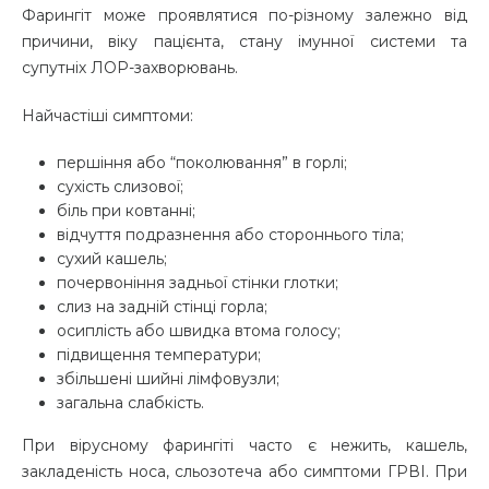
Фарингіт може проявлятися по-різному залежно від
причини, віку пацієнта, стану імунної системи та
супутніх ЛОР-захворювань.
Найчастіші симптоми:
першіння або “поколювання” в горлі;
сухість слизової;
біль при ковтанні;
відчуття подразнення або стороннього тіла;
сухий кашель;
почервоніння задньої стінки глотки;
слиз на задній стінці горла;
осиплість або швидка втома голосу;
підвищення температури;
збільшені шийні лімфовузли;
загальна слабкість.
При вірусному фарингіті часто є нежить, кашель,
закладеність носа, сльозотеча або симптоми ГРВІ. При