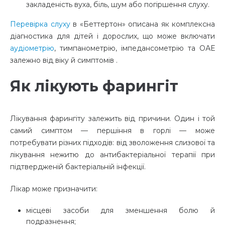
закладеність вуха, біль, шум або погіршення слуху.
Перевірка слуху
в «Беттертон» описана як комплексна
діагностика для дітей і дорослих, що може включати
аудіометрію
, тимпанометрію, імпедансометрію та ОАЕ
залежно від віку й симптомів
.
Як лікують фарингіт
Лікування фарингіту залежить від причини. Один і той
самий симптом — першіння в горлі — може
потребувати різних підходів: від зволоження слизової та
лікування нежитю до антибактеріальної терапії при
підтвердженій бактеріальній інфекції.
Лікар може призначити:
місцеві засоби для зменшення болю й
подразнення;