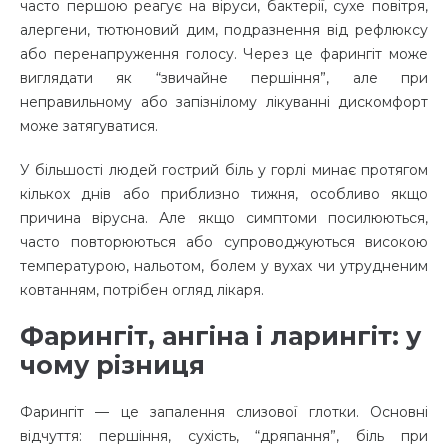
часто першою реагує на віруси, бактерії, сухе повітря,
алергени, тютюновий дим, подразнення від рефлюксу
або перенапруження голосу. Через це фарингіт може
виглядати як “звичайне першіння”, але при
неправильному або запізнілому лікуванні дискомфорт
може затягуватися.
У більшості людей гострий біль у горлі минає протягом
кількох днів або приблизно тижня, особливо якщо
причина вірусна. Але якщо симптоми посилюються,
часто повторюються або супроводжуються високою
температурою, нальотом, болем у вухах чи утрудненим
ковтанням, потрібен огляд лікаря.
Фарингіт, ангіна і ларингіт: у
чому різниця
Фарингіт — це запалення слизової глотки. Основні
відчуття: першіння, сухість, “дряпання”, біль при