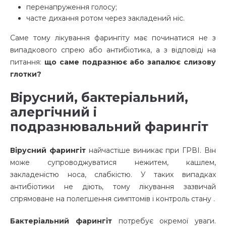
перенапруження голосу;
часте дихання ротом через закладений ніс.
Саме тому лікування фарингіту має починатися не з
випадкового спрею або антибіотика, а з відповіді на
питання:
що саме подразнює або запалює слизову
глотки?
Вірусний, бактеріальний,
алергічний і
подразнювальний фарингіт
Вірусний фарингіт
найчастіше виникає при ГРВІ. Він
може супроводжуватися нежитем, кашлем,
закладеністю носа, слабкістю. У таких випадках
антибіотики не діють, тому лікування зазвичай
спрямоване на полегшення симптомів і контроль стану .
Бактеріальний фарингіт
потребує окремої уваги.