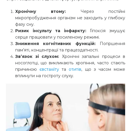
Хронічну втому:
Через постійні
мікропробудження організм не заходить у глибоку
фазу сну.
Ризик інсульту та інфаркту:
Гіпоксія змушує
серце працювати у посиленому режимі.
Зниження когнітивних функцій:
Погіршення
пам’яті, концентрації та працездатності.
Зв’язок зі слухом:
Хронічні запальні процеси в
носоглотці, що викликають хропіння, часто стають
причиною
євстахіїту
та
отитів
, що з часом може
вплинути на гостроту слуху.