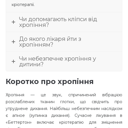
кріотерапії.
Чи допомагають кліпси від
хропіння?
До якого лікаря йти з
хропінням?
Чи небезпечне хропіння у
дитини?
Коротко про хропіння
Хропіння — це звук, спричинений вібрацією
розслаблених тканин глотки, що свідчить про
утруднене дихання. Найбільш небезпечним наслідком
є апное (зупинка дихання). Сучасне лікування в
«Беттертон» включає кріотерапію для зміцнення