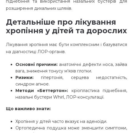
піднебіння та використання назальних бустерів для
розширення дихальних шляхів.
Детальніше про лікування
хропіння у дітей та дорослих
Лікування хропіння має бути комплексним і базуватися
на діагностиці ЛОР-органів.
Основні причини:
анатомічні дефекти носа, зайва
вага, зниження тонусу м’язів глотки.
Ризики:
гіпертонія, серцева недостатність,
синдром апное.
Методи «Беттертон»:
кріопластика піднебіння,
назальні бустери Whirl, ЛОР-консультації.
Що важливо знати:
Хропіння у дітей часто вказує на аденоїди.
Ортопедична подушка може зменшити симптоми,