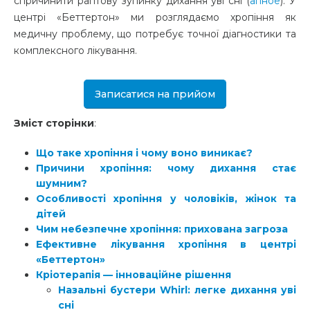
спричинити раптову зупинку дихання уві сні (
апное
). У
центрі «Беттертон» ми розглядаємо хропіння як
медичну проблему, що потребує точної діагностики та
комплексного лікування.
Записатися на прийом
Зміст сторінки
:
Що таке хропіння і чому воно виникає?
Причини хропіння: чому дихання стає
шумним?
Особливості хропіння у чоловіків, жінок та
дітей
Чим небезпечне хропіння: прихована загроза
Ефективне лікування хропіння в центрі
«Беттертон»
Кріотерапія — інноваційне рішення
Назальні бустери Whirl: легке дихання уві
сні