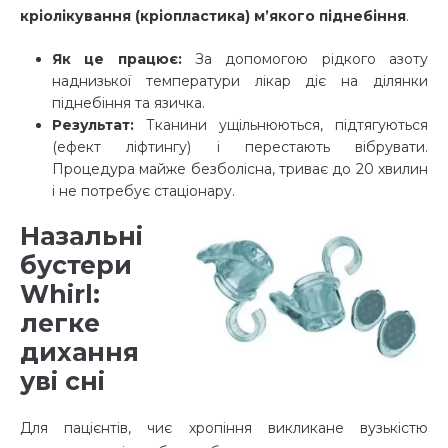
кріолікування (кріопластика) м’якого піднебіння
.
Як це працює:
За допомогою рідкого азоту
наднизької температури лікар діє на ділянки
піднебіння та язичка.
Результат:
Тканини ущільнюються, підтягуються
(ефект ліфтингу) і перестають вібрувати.
Процедура майже безболісна, триває до 20 хвилин
і не потребує стаціонару.
Назальні
бустери
Whirl:
легке
дихання
уві сні
Для пацієнтів, чиє хропіння викликане вузькістю