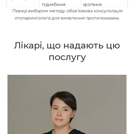
піднебіння
хропіння
Перед вибором методу обов’язкова консультація
При
отоларинголога для виявлення протипоказань.
Полегшення
Назальні
закладеності
дихання,
бустери
носа, вузьких
зменшення звуку
ходах
Лікарі, що надають цю
СІПАП-
При важких
Запобігання
терапія
формах апное
послугу
зупинкам дихання
При
ЛОР-
викривленні
Відновлення
операція
перегородки,
анатомічної норми
поліпах