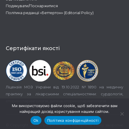
Подякувати/Поскаржитися
Політика редакції «Беттертон» (Editorial Policy)
Сертифікати якості
Ліцензія МОЗ України від 19.10.2022 №1890 на медичну
практику за лікарськими спеціальностями: сурдологія,
оториноларингологія, дитяча оториноларингологія.
Ми використовуємо файли cookie, щоб забезпечити вам
найкращий досвід користування нашим сайтом.
Ok
Політика конфіденційності
© Copyright 2025. При копіюванні матеріалів сайту зворотнє