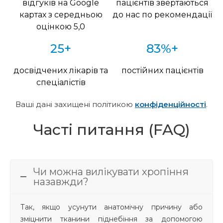
відгуків на Google
пацієнтів звертаються
картах з середньою
до нас по рекомендації
оцінкою 5,0
25+
83%+
досвідчених лікарів та
постійних пацієнтів
спеціалістів
Ваші дані захищені політикою
конфіденційності
.
Часті питання (FAQ)
Чи можна вилікувати хропіння
назавжди?
Так, якщо усунути анатомічну причину або
зміцнити тканини піднебіння за допомогою