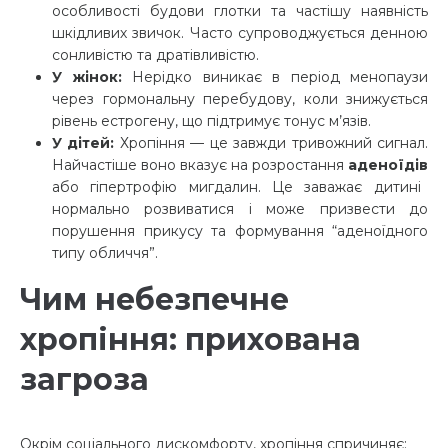
особливості будови глотки та частішу наявність
шкідливих звичок. Часто супроводжується денною
сонливістю та дратівливістю.
У жінок:
Нерідко виникає в період менопаузи
через гормональну перебудову, коли знижується
рівень естрогену, що підтримує тонус м’язів.
У дітей:
Хропіння — це завжди тривожний сигнал.
Найчастіше воно вказує на розростання
аденоїдів
або гіпертрофію мигдалин. Це заважає дитині
нормально розвиватися і може призвести до
порушення прикусу та формування “аденоїдного
типу обличчя”.
Чим небезпечне
хропіння: прихована
загроза
Окрім соціального дискомфорту, хропіння спричиняє: