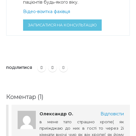
пацієнтів будь-якого віку.
Відео-візитка фахівця
ЗАПИСАТИСЯ НА КОНСУЛЬТАЦІЮ
ПОДІЛИТИСЯ
Коментар (1)
Олександр О.
Відповісти
в мене тато страшно хропе( як
приїжджаю до них в гості то через 2і
кімнати вночі чую як він хропе( як йому