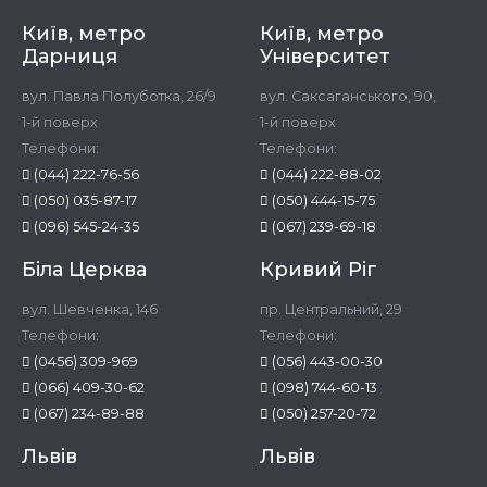
Київ, метро
Київ, метро
Дарниця
Університет
вул. Павла Полуботка, 26/9
вул. Саксаганського, 90,
1-й поверх
1-й поверх
Телефони:
Телефони:
(044) 222-76-56
(044) 222-88-02
(050) 035-87-17
(050) 444-15-75
(096) 545-24-35
(067) 239-69-18
Біла Церква
Кривий Ріг
вул. Шевченка, 146
пр. Центральний, 29
Телефони:
Телефони:
(0456) 309-969
(056) 443-00-30
(066) 409-30-62
(098) 744-60-13
(067) 234-89-88
(050) 257-20-72
Львів
Львів