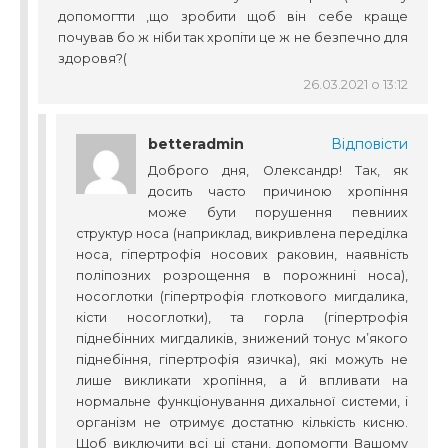
допомогтти ,що зробити щоб він себе краще
почував бо ж ніби так хропіти це ж не безпечно для
здоровя?(
26.03.2021 о 13:12
betteradmin
Відповісти
Доброго дня, Олександр! Так, як
досить часто причиною хропіння
може бути порушення певниих
структур носа (наприклад, викривлена переділка
носа, гіпертрофія носових раковин, наявність
поліпозних розрощення в порожнині носа),
носоглотки (гіпертрофія глоткового мигдалика,
кісти носоглотки), та горла (гіпертрофія
піднебінних мигдаликів, знижений тонус м’якого
піднебіння, гіпертрофія язичка), які можуть не
лише викликати хропіння, а й впливати на
нормальне функціонування дихальної системи, і
організм не отримує достатню кількість кисню.
Щоб виключити всі ці стани, допомогти Вашому