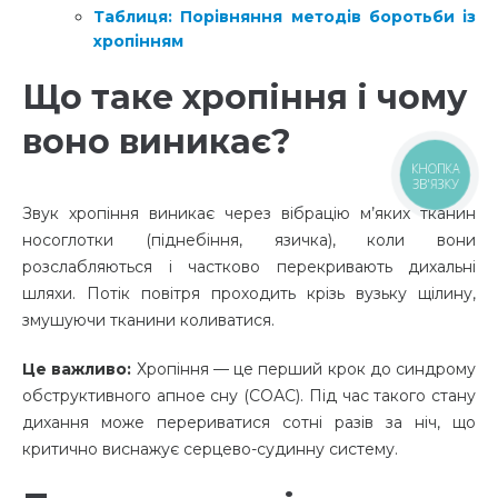
Таблиця: Порівняння методів боротьби із
хропінням
Що таке хропіння і чому
воно виникає?
КНОПКА
ЗВ'ЯЗКУ
Звук хропіння виникає через вібрацію м’яких тканин
носоглотки (піднебіння, язичка), коли вони
розслабляються і частково перекривають дихальні
шляхи. Потік повітря проходить крізь вузьку щілину,
змушуючи тканини коливатися.
Це важливо:
Хропіння — це перший крок до синдрому
обструктивного апное сну (СОАС). Під час такого стану
дихання може перериватися сотні разів за ніч, що
критично виснажує серцево-судинну систему.