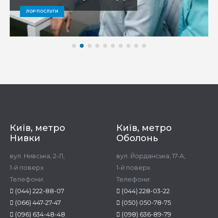
ЛОР ПОСЛУГИ
Київ, метро
Київ, метро
Нивки
Оболонь
вул. Нивська, 2-Л,
вул. Йорданська, 17-А,
1-й поверх
1-й поверх
Телефони:
Телефони:
(044) 222-88-07
(044) 228-03-22
(066) 447-27-47
(050) 050-78-75
(096) 634-48-48
(098) 636-89-79