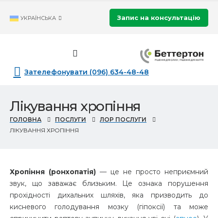
Запис на консультацію
УКРАЇНСЬКА
Зателефонувати (096) 634-48-48
Лікування хропіння
ГОЛОВНА
ПОСЛУГИ
ЛОР ПОСЛУГИ
ЛІКУВАННЯ ХРОПІННЯ
Хропіння (ронхопатія)
— це не просто неприємний
звук, що заважає близьким. Це ознака порушення
прохідності дихальних шляхів, яка призводить до
кисневого голодування мозку (гіпоксії) та може