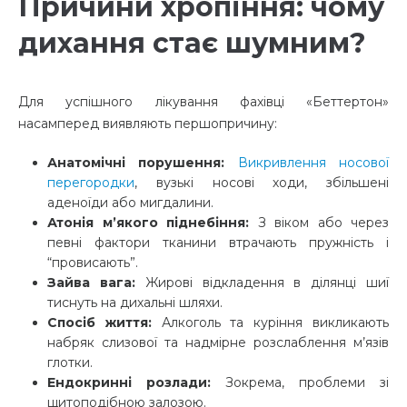
Причини хропіння: чому
дихання стає шумним?
Для успішного лікування фахівці «Беттертон»
насамперед виявляють першопричину:
Анатомічні порушення:
Викривлення носової
перегородки
, вузькі носові ходи, збільшені
аденоїди або мигдалини.
Атонія м’якого піднебіння:
З віком або через
певні фактори тканини втрачають пружність і
“провисають”.
Зайва вага:
Жирові відкладення в ділянці шиї
тиснуть на дихальні шляхи.
Спосіб життя:
Алкоголь та куріння викликають
набряк слизової та надмірне розслаблення м’язів
глотки.
Ендокринні розлади:
Зокрема, проблеми зі
щитоподібною залозою.