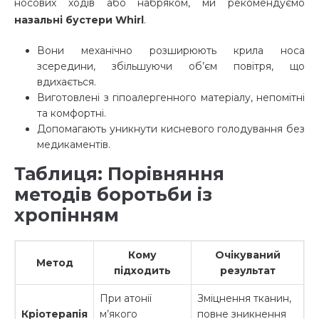
носових ходів або набряком, ми рекомендуємо
назальні бустери Whirl
.
Вони механічно розширюють крила носа
зсередини, збільшуючи об’єм повітря, що
вдихається.
Виготовлені з гіпоалергенного матеріалу, непомітні
та комфортні.
Допомагають уникнути кисневого голодування без
медикаментів.
Таблиця: Порівняння
методів боротьби із
хропінням
Кому
Очікуваний
Метод
підходить
результат
При атонії
Зміцнення тканин,
Кріотерапія
м’якого
повне зникнення