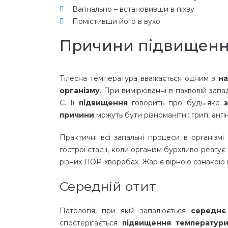
Вагінально – встановивши в піхву
Помістивши його в вухо
Причини підвищенн
Тілесна температура вважається одним з
на
організму
. При вимірюванні в пахвовій зап
С. Її
підвищення
говорить про будь-яке
причини
можуть бути різноманітні: грип, анг
Практичні всі запальні процеси в організм
гострої стадії, коли організм бурхливо реаг
різних ЛОР-хворобах. Жар є вірною ознакою
Середній отит
Патологія, при якій запалюється
середнє
спостерігається
підвищення температури