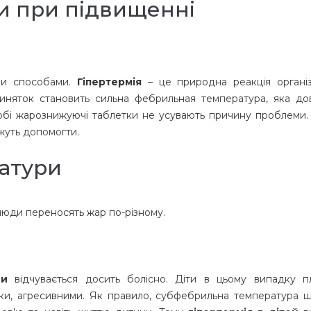
ти при підвищенні
ми способами.
Гіпертермія
– це природна реакція органі
Виняток становить сильна фебрильная температура, яка до
собі жарознижуючі таблетки не усувають причину проблеми. 
ожуть допомогти.
атури
 люди переносять жар по-різному.
ни
відчувається досить болісно. Діти в цьому випадку пл
аки, агресивними. Як правило, субфебрильна температура 