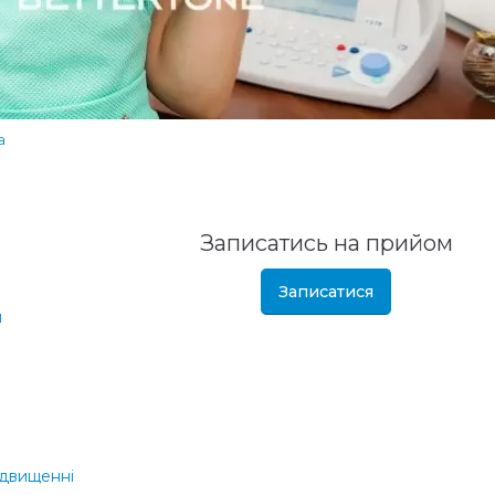
а
Записатись на прийом
Записатися
и
вищенні