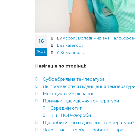
By
Ассоль Володимирівна Палфьоров
16
Без категорії
Жов
0 Коментарів
Навігація по сторінці:
Субфебрильна температура
Як проявляється підвищення температур
Методика вимірювання
Причини підвищення температури
Середній отит
Інші ЛОР-хвороби
Що робити при підвищенні температури?
Чого не треба робити при під