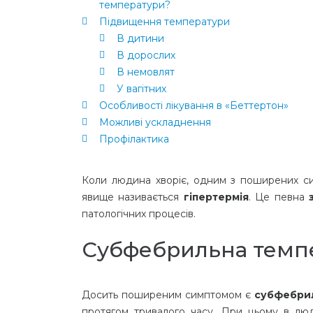
температури?
Підвищення температури
В дитини
В дорослих
В немовлят
У вагітних
Особливості лікування в «Беттертон»
Можливі ускладнення
Профілактика
Коли людина хворіє, одним з поширених с
явище називається
гіпертермія
. Це певна
патологічних процесів.
Субфебрильна темп
Досить поширеним симптомом є
субфебри
протягом тривалого часу. При цьому в люд