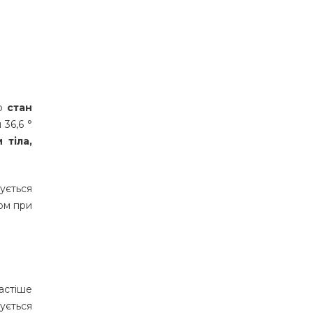
ро
стан
36,6 °
 тіла,
ується
мом при
астіше
ується