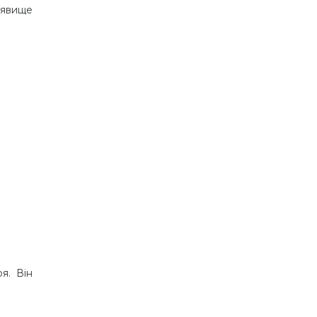
 явище
я. Він