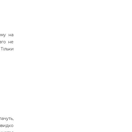
зму на
вго не
Тільки
ачуть,
швидко