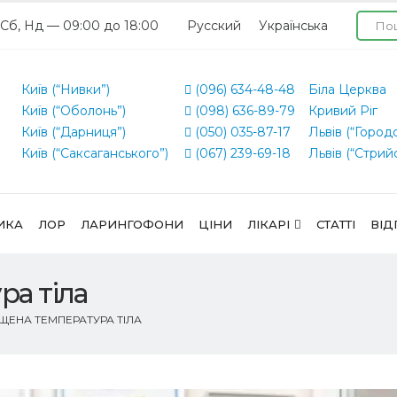
 Сб, Нд — 09:00 до 18:00
Русский
Українська
Київ (“Нивки”)
(096) 634-48-48
Біла Церква
Київ (“Оболонь”)
(098) 636-89-79
Кривий Ріг
Київ (“Дарниця”)
(050) 035-87-17
Львів (“Город
Київ (“Саксаганського”)
(067) 239-69-18
Львів (“Стрий
ИКА
ЛОР
ЛАРИНГОФОНИ
ЦІНИ
ЛІКАРІ
СТАТТІ
ВІД
а тіла
ЩЕНА ТЕМПЕРАТУРА ТІЛА