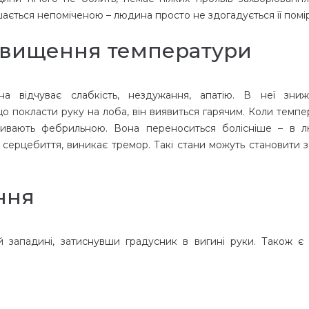
ається непоміченою – людина просто не здогадується її помі
двищення температури
на відчуває слабкість, нездужання, апатію. В неї зниж
що покласти руку на лоба, він виявиться гарячим. Коли темп
зивають фебрильною. Вона переноситься болісніше – в 
серцебиття, виникає тремор. Такі стани можуть становити з
ння
й западині, затиснувши градусник в вигині руки. Також є 