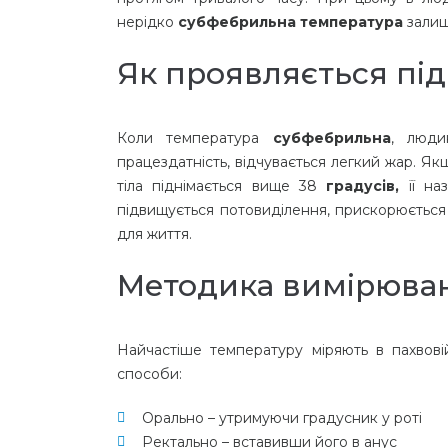
нерідко
субфебрильна температура
залиш
Як проявляється пі
Коли температура
субфебрильна
, люди
працездатність, відчувається легкий жар. Як
тіла піднімається вище 38
градусів,
її на
підвищується потовиділення, прискорюється 
для життя.
Методика вимірюва
Найчастіше температуру міряють в пахвові
способи:
Орально – утримуючи градусник у роті
Ректально – вставивши його в анус