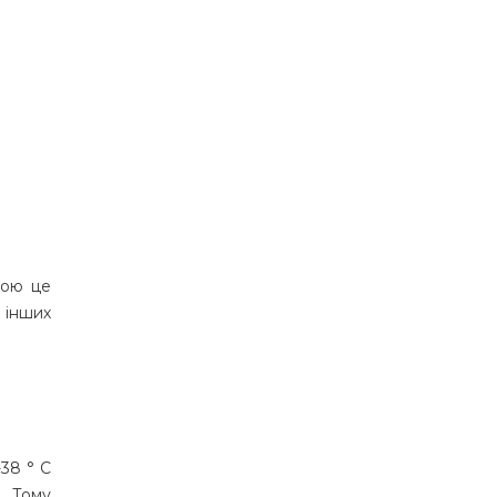
вою це
 інших
-38 ° С
. Тому