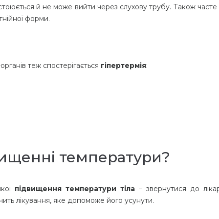
астоюється й не може вийти через слухову трубу. Також часте
гнійної форми.
органів теж спостерігається
гіпертермія
:
ищенні температури?
якої
підвищення температури тіла
– звернутися до лікар
ить лікування, яке допоможе його усунути.