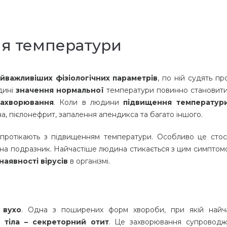
я температури
йважливіших фізіологічних параметрів
, по ній судять п
адині
значення нормальної
температури повинно становити 
захворювання
. Коли в людини
підвищення температури
іна, пієлонефрит, запалення апендикса та багато іншого.
і протікають з підвищенням температури. Особливо це стос
ує на подразник. Найчастіше людина стикається з цим симпто
наявності вірусів
в організмі.
 вухо
. Одна з поширених форм хвороби, при якій найч
 тіла – секреторний отит
. Це захворювання супроводж