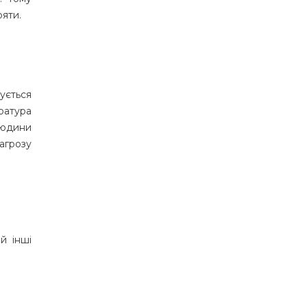
ряти.
ується
ература
людини
агрозу
й інші