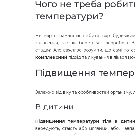
Чого не треба роби
температури?
Не варто намагатися збити жар будь-яки
запалення, так він бореться з хворобою. 
спадає. Але важливо розуміти, що самі по 
комплексний
підхід та лікування в лікаря м
Підвищення темпер
Залежно від віку та особливостей організму,
В дитини
Підвищення температури тіла в дити
вередують, стають або млявими, або, навп