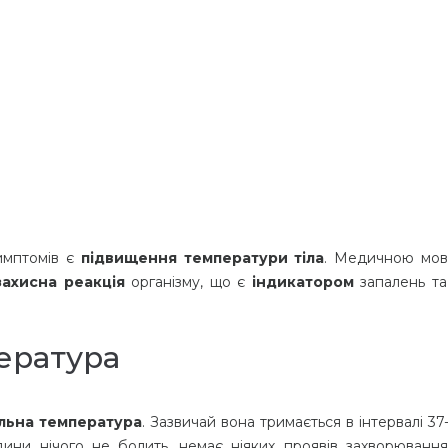
имптомів є
підвищення температури тіла
. Медичною мо
захисна реакція
організму, що є
індикатором
запалень та
ература
льна температура
. Зазвичай вона тримається в інтервалі 37
ини нічого не болить, немає ніяких проявів захворювання