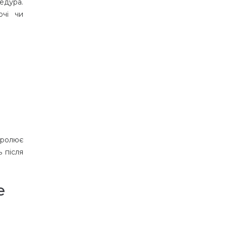
едура.
ючі чи
тролює
 після
е