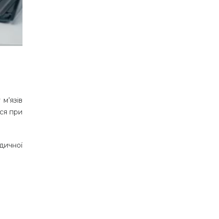
м’язів
ься при
дичної