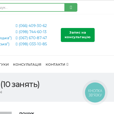
(066) 409-30-62
(098) 744-60-13
Запис на
консультацію
оцька”)
(067) 670-87-47
ська”)
(098) 033-10-85
ГУКИ
КОНСУЛЬТАЦІЯ
КОНТАКТИ
10 занять)
КНОПКА
Ь)
ЗВ'ЯЗКУ
ПОШУК