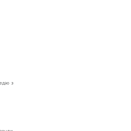
едію з
зонди,