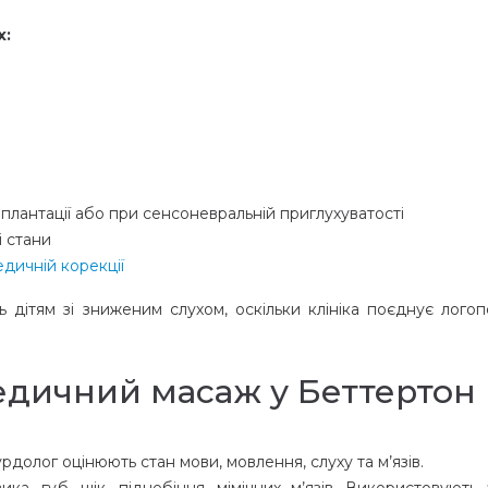
х:
плантації або при сенсоневральній приглухуватості
і стани
дичній корекції
дітям зі зниженим слухом, оскільки клініка поєднує логоп
едичний масаж у Беттертон
долог оцінюють стан мови, мовлення, слуху та м’язів.
ка, губ, щік, піднебіння, мімічних м’язів. Використовують 