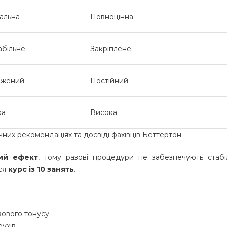
альна
Повноцінна
абільне
Закріплене
жений
Постійний
ка
Висока
чних рекомендаціях та досвіді фахівців Беттертон.
ий ефект
, тому разові процедури не забезпечують стабі
ься
курс із 10 занять
.
зового тонусу
ухів