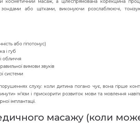
 косметичний масаж, а цілеспрямована корекційна проц
зондами або щітками, виконуючи розслаблюючі, тонізу
чність або гіпотонус)
а і губ
ні обличчя
равильної вимови звуків
ої системи
орушеннях слуху: коли дитина погано чує, вона гірше кон
нути» м’язи і прискорити розвиток мови та мовлення навіть
ної імплантації.
едичного масажу (коли мож