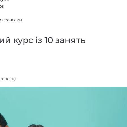
ок
ми сеансами
 курс із 10 занять
корекції