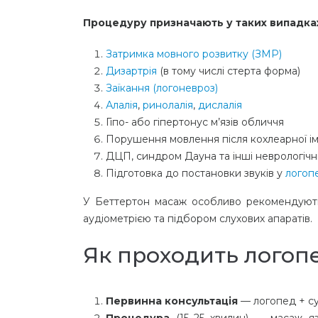
Процедуру призначають у таких випадка
Затримка мовного розвитку (ЗМР)
Дизартрія
(в тому числі стерта форма)
Заїкання (логоневроз)
Алалія
,
ринолалія
,
дислалія
Гіпо- або гіпертонус м’язів обличчя
Порушення мовлення після кохлеарної ім
ДЦП, синдром Дауна та інші неврологічн
Підготовка до постановки звуків у
логопе
У Беттертон масаж особливо рекомендують 
аудіометрією та підбором слухових апаратів.
Як проходить логоп
Первинна консультація
— логопед + сур
Процедура
(15–25 хвилин) — масаж язи