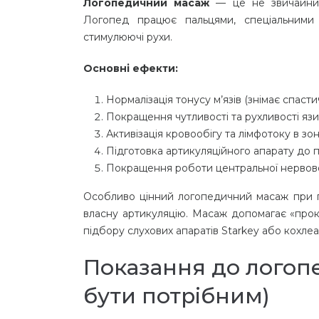
Логопедичний масаж
— це не звичайний
Логопед працює пальцями, спеціальними 
стимулюючі рухи.
Основні ефекти:
Нормалізація тонусу м’язів (знімає спасти
Покращення чутливості та рухливості язик
Активізація кровообігу та лімфотоку в зо
Підготовка артикуляційного апарату до п
Покращення роботи центральної нервов
Особливо цінний логопедичний масаж при п
власну артикуляцію. Масаж допомагає «проки
підбору слухових апаратів Starkey або кохлеар
Показання до логоп
бути потрібним)