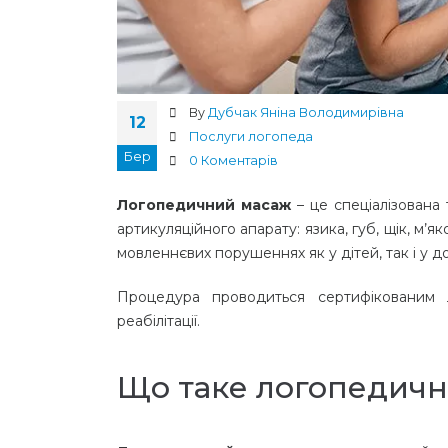
By
Дубчак Яніна Володимирівна
12
Послуги логопеда
Бер
0 Коментарів
Логопедичний масаж
– це спеціалізована 
артикуляційного апарату: язика, губ, щік, м’
мовленнєвих порушеннях як у дітей, так і у д
Процедура проводиться сертифікованим 
реабілітації.
Що таке логопедични