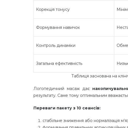
Корекція тонусу
Мінім
Формування навичок
Нест
Контроль динаміки
Обме
Загальна ефективність
Низь
Таблиця заснована на кліні
Логопедичний масаж дає
накопичувальн
результату. Саме тому оптимальним вважаєт
Переваги пакету з 10 сеансів:
стабільне зниження або нормалізація м’я
формування правильних артикуляційних р