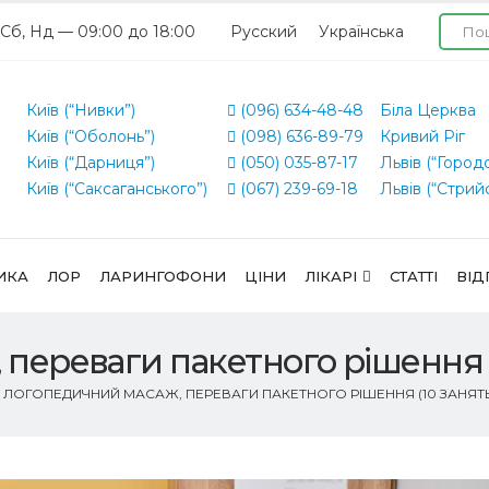
 Сб, Нд — 09:00 до 18:00
Русский
Українська
Київ (“Нивки”)
(096) 634-48-48
Біла Церква
Київ (“Оболонь”)
(098) 636-89-79
Кривий Ріг
Київ (“Дарниця”)
(050) 035-87-17
Львів (“Город
Київ (“Саксаганського”)
(067) 239-69-18
Львів (“Стрий
ИКА
ЛОР
ЛАРИНГОФОНИ
ЦІНИ
ЛІКАРІ
СТАТТІ
ВІД
переваги пакетного рішення (
ЛОГОПЕДИЧНИЙ МАСАЖ, ПЕРЕВАГИ ПАКЕТНОГО РІШЕННЯ (10 ЗАНЯТ