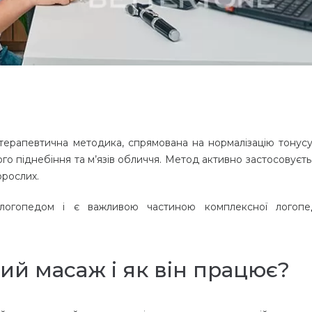
терапевтична методика, спрямована на нормалізацію тонусу 
якого піднебіння та м’язів обличчя. Метод активно застосовуєт
орослих.
логопедом і є важливою частиною комплексної логопе
й масаж і як він працює?