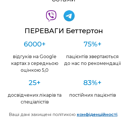
ПЕРЕВАГИ Беттертон
6000+
75%+
відгуків на Google
пацієнтів звертаються
картах з середньою
до нас по рекомендації
оцінкою 5,0
25+
83%+
досвідчених лікарів та
постійних пацієнтів
спеціалістів
Ваші дані захищені політикою
конфіденційності
.