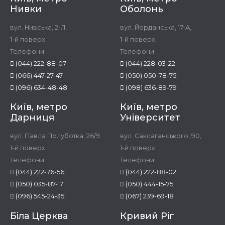
Нивки
Оболонь
вул. Нивська, 2-Л,
вул. Йорданська, 17-А,
1-й поверх
1-й поверх
Телефони:
Телефони:
(044) 222-88-07
(044) 228-03-22
(066) 447-27-47
(050) 050-78-75
(096) 634-48-48
(098) 636-89-79
Київ, метро
Київ, метро
Дарниця
Університет
вул. Павла Полуботка, 26/9
вул. Саксаганського, 90,
1-й поверх
1-й поверх
Телефони:
Телефони:
(044) 222-76-56
(044) 222-88-02
(050) 035-87-17
(050) 444-15-75
(096) 545-24-35
(067) 239-69-18
Біла Церква
Кривий Ріг