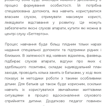
процесі формування особистості. Їй потрібна
спеціалізована допомога, яка навчить користуватися
власним слухом, отримувати максимум користі,
ліквідувати відставання у розвитку. Це можуть
забезпечити якісні слухові апарати, купити які можна в
центрі слуху «Беттертон».
Процес навчання буде більш плідним тільки наразі
надання спеціальної допомоги та підтримки рідних і
близьких. В залежності від наявних відхилень, фахівець
підбирає слухові апарати, відгуки про яких є
здебільшого позитивні, складає індивідуальний план
заходів, проводить кілька занять із батьками, у ході яких
показує їм методики роботи з такими особливими
дітьми. Для батьків це також буде корисним, оскільки
навчить їх користуватися звичайними життєвими
ситуаціями в процесі вдосконалення слухового
сприйняття дитини. Додатково педагог повинен