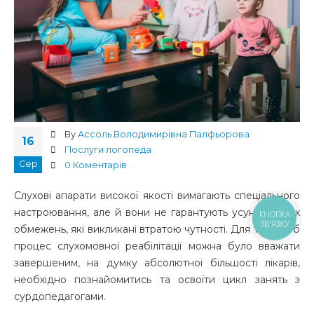
By
Ассоль Володимирівна Палфьорова
16
Послуги логопеда
Сер
0 Коментарів
Слухові апарати високої якості вимагають спеціального
настроювання, але й вони не гарантують усунення тих
КНОПКА
ЗВ'ЯЗКУ
обмежень, які викликані втратою чутності. Для того щоб
процес слухомовної реабілітації можна було вважати
завершеним, на думку абсолютної більшості лікарів,
необхідно познайомитись та освоїти цикл занять з
сурдопедагогами.