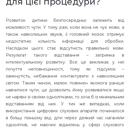
для цієї процедури?
Розвиток дитини безпосередньо залежить від
можливості чути. У тому разі, коли вона не чує мови, а
також навколишніх звуків, її головний мозок отримує
недостатню кількість інформації для обробки.
Наслідком цього стає відсутність правильної мови.
Результат такого відставання – затримка в
інтелектуальному розвитку. Все це викликає у неї
почуття неповноцінності, тому як підсумок –
замкнутість, небажання контактувати з навколишнім
світом. Таким чином, малюк повинен якомога раніше
навчитися чути, це дозволить йому розвиватися якщо
не нарівні зі своїми однолітками, то хоча б із мінімальним
відставанням від них. У тих же випадках, коли
використання цифрових слухових апаратів починалося
в більш пізньому віці, діти через деякий час наганяли
однолітків, не маючих відхилень у сфері слухового