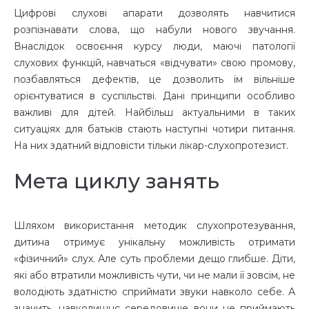
Цифрові слухові апарати дозволять навчитися
розпізнавати слова, що набули нового звучання.
Внаслідок освоєння курсу люди, маючі патології
слухових функцій, навчаться «відчувати» свою промову,
позбавляться дефектів, це дозволить їм вільніше
орієнтуватися в суспільстві. Дані принципи особливо
важливі для дітей. Найбільш актуальними в таких
ситуаціях для батьків стають наступні чотири питання.
На них здатний відповісти тільки лікар-слухопротезист.
Мета циклу занять
Шляхом використання методик слухопротезування,
дитина отримує унікальну можливість отримати
«фізичний» слух. Але суть проблеми дещо глибше. Діти,
які або втратили можливість чути, чи не мали її зовсім, не
володіють здатністю сприймати звуки навколо себе. А
значить, навколишнє середовище вони не приймають