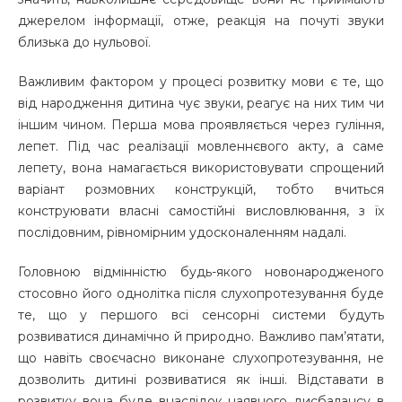
джерелом інформації, отже, реакція на почуті звуки
близька до нульової.
Важливим фактором у процесі розвитку мови є те, що
від народження дитина чує звуки, реагує на них тим чи
іншим чином. Перша мова проявляється через гуління,
лепет. Під час реалізації мовленнєвого акту, а саме
лепету, вона намагається використовувати спрощений
варіант розмовних конструкцій, тобто вчиться
конструювати власні самостійні висловлювання, з їх
послідовним, рівномірним удосконаленням надалі.
Головною відмінністю будь-якого новонародженого
стосовно його однолітка після слухопротезування буде
те, що у першого всі сенсорні системи будуть
розвиватися динамічно й природно. Важливо пам’ятати,
що навіть своєчасно виконане слухопротезування, не
дозволить дитині розвиватися як інші. Відставати в
розвитку вона буде внаслідок наявного дисбалансу в