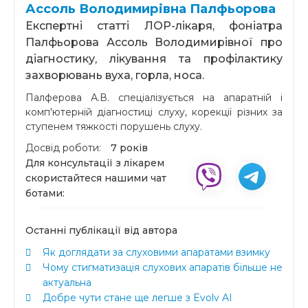
Ассоль Володимирівна Палфьорова
Експертні статті ЛОР-лікаря, фоніатра
Палфьорова Ассоль Володимирівної про
діагностику, лікування та профілактику
захворювань вуха, горла, носа.
Палферова А.В. спеціалізується на апаратній і
комп'ютерній діагностиці слуху, корекції різних за
ступенем тяжкості порушень слуху.
Досвід роботи:
7 років
Для консультації з лікарем
скористайтеся нашими чат
ботами:
Останні публікації від автора
Як доглядати за слуховими апаратами взимку
Чому стигматизація слухових апаратів більше не
актуальна
Добре чути стане ще легше з Evolv AI