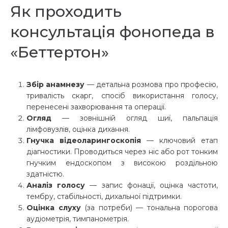
Як проходить
консультація фонопеда в
«Беттертон»
Збір анамнезу
— детальна розмова про професію,
тривалість скарг, спосіб використання голосу,
перенесені захворювання та операції.
Огляд
— зовнішній огляд шиї, пальпація
лімфовузлів, оцінка дихання.
Гнучка відеоларингоскопія
— ключовий етап
діагностики. Проводиться через ніс або рот тонким
гнучким ендоскопом з високою роздільною
здатністю.
Аналіз голосу
— запис фонації, оцінка частоти,
тембру, стабільності, дихальної підтримки.
Оцінка слуху
(за потреби) — тональна порогова
аудіометрія, тимпанометрія.