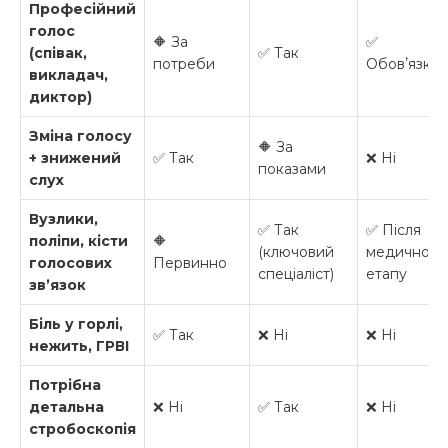
Професійний
голос
🔶 За
✅
(співак,
✅ Так
потреби
Обовʼязко
викладач,
диктор)
Зміна голосу
🔶 За
+ знижений
✅ Так
❌ Ні
показами
слух
Вузлики,
✅ Так
✅ Після
поліпи, кісти
🔶
(ключовий
медичного
голосових
Первинно
спеціаліст)
етапу
звʼязок
Біль у горлі,
✅ Так
❌ Ні
❌ Ні
нежить, ГРВІ
Потрібна
детальна
❌ Ні
✅ Так
❌ Ні
стробоскопія