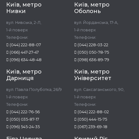
Київ, метро
Київ, метро
Нивки
Оболонь
вул. Нивська, 2-Л,
вул. Йорданська, 17-А,
1-й поверх
1-й поверх
Телефони:
Телефони:
(044) 222-88-07
(044) 228-03-22
(066) 447-27-47
(050) 050-78-75
(096) 634-48-48
(098) 636-89-79
Київ, метро
Київ, метро
Дарниця
Університет
вул. Павла Полуботка, 26/9
вул. Саксаганського, 90,
1-й поверх
1-й поверх
Телефони:
Телефони:
(044) 222-76-56
(044) 222-88-02
(050) 035-87-17
(050) 444-15-75
(096) 545-24-35
(067) 239-69-18
Біла Церква
Кривий Ріг