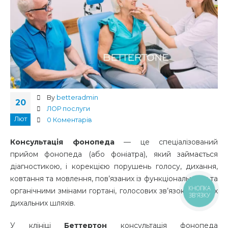
By
betteradmin
20
ЛОР послуги
Лют
0 Коментарів
Консультація фонопеда
— це спеціалізований
прийом фонопеда (або фоніатра), який займається
діагностикою, і корекцією порушень голосу, дихання,
ковтання та мовлення, пов’язаних із функціональними та
КНОПКА
органічними змінами гортані, голосових зв’язок і верхніх
ЗВ'ЯЗКУ
дихальних шляхів.
У клініці
Беттертон
консультація фонопеда