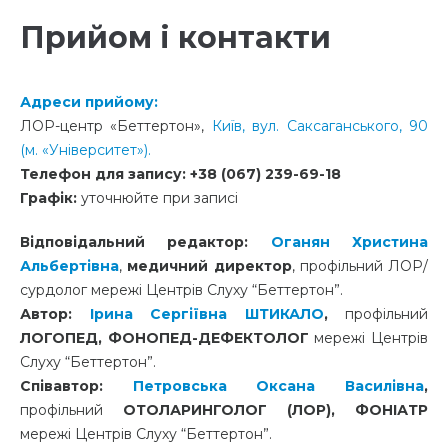
Прийом і контакти
Адреси прийому:
ЛОР-центр «Беттертон»,
Київ, вул. Саксаганського, 90
(м. «Університет»).
Телефон для запису:
+38 (067) 239-69-18
Графік:
уточнюйте при записі
Відповідальний редактор:
Оганян Христина
Альбертівна
,
медичний директор
, профільний ЛОР/
сурдолог мережі Центрів Слуху “Беттертон”.
Автор:
Ірина Сергіївна ШТИКАЛО
,
профільний
ЛОГОПЕД, ФОНОПЕД-ДЕФЕКТОЛОГ
мере
жі Центрів
Слуху “Беттертон”.
Співавтор:
Петровська Оксана Василівна
,
профільний
ОТОЛАРИНГОЛОГ (ЛОР), ФОНІАТР
мере
жі Центрів Слуху “Беттертон”.