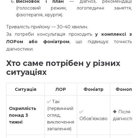
Висновок і план
— діагноз, рекомендації
(голосовий режим, логопедичні заняття,
фізіотерапія, хірургія).
Тривалість прийому — 30–40 хвилин.
За потреби консультація проходить
у комплексі з
ЛОРом або фоніатром
, що підвищує точність
діагностики.
Хто саме потрібен у різних
ситуаціях
Ситуація
ЛОР
Фоніатр
Фонопе
✅ Так
Охриплість
(первинний
✅
🔶 Після
понад 3
огляд,
Обовʼязково
діагностик
тижні
виключення
запалення)