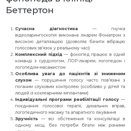
Беттертон
Сучасна діагностика
— гнучка
відеоларингоскопія виконана лікарем Фоніатром з
високою деталізацією (дозволяє бачити вібрацію
голосових зв’язок у реальному часі)
Комплексний підхід
— фонопед працює в одній
команді з сурдологом, ЛОР-лікарем, логопедом і
логопедом-масажистом
Особлива увага до пацієнтів зі зниженим
слухом
— порушення голосу часто пов’язані з
поганим слуховим контролем (особливо у дітей та
людей із кохлеарними імплантами)
Індивідуальні програми реабілітації голосу
—
поєднання голосової терапії, дихальних вправ,
логопедичного масажу та апаратного лікування
Зручність
— всі обстеження та консультації в
одному місці, без потреби бігати між різними