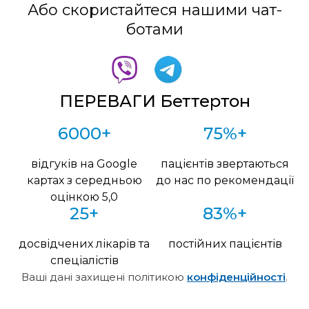
Або скористайтеся нашими чат-
ботами
ПЕРЕВАГИ Беттертон
6000+
75%+
відгуків на Google
пацієнтів звертаються
картах з середньою
до нас по рекомендації
оцінкою 5,0
25+
83%+
досвідчених лікарів та
постійних пацієнтів
спеціалістів
Ваші дані захищені політикою
конфіденційності
.