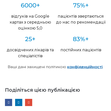
6000+
75%+
відгуків на Google
пацієнтів звертаються
картах з середньою
до нас по рекомендації
оцінкою 5,0
25+
83%+
досвідчених лікарів та
постійних пацієнтів
спеціалістів
Ваші дані захищені політикою
конфіденційності
.
Поділіться цією публікацією