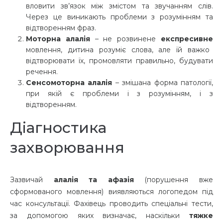
вловити зв’язок між змістом та звучанням слів.
Через це виникають проблеми з розумінням та
відтворенням фраз.
Моторна алалія
– не розвинене
експресивне
мовлення, дитина розуміє слова, але їй важко
відтворювати їх, промовляти правильно, будувати
речення.
Сенсомоторна алалія
– змішана форма патології,
при якій є проблеми і з розумінням, і з
відтворенням.
Діагностика
захворювання
Зазвичай
алалія та афазія
(порушення вже
сформованого мовлення) виявляються логопедом під
час консультації. Фахівець проводить спеціальні тести,
за допомогою яких визначає, наскільки
тяжке