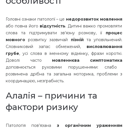
особливості
Головні ознаки патології – це
недорозвиток мовлення
або повна його
відсутність
. Дитині важко промовляти
слова та підтримувати зв’язну розмову, її
процес
мовного
розвитку зазвичай
пізній
та уповільнений.
Словниковий запас обмежений,
висловлювання
грубе
, усі слова в іменному відмінку, фрази короткі.
Доволі часто
мовленнєва симптоматика
доповнюється руховими порушеннями: слабо
розвинена дрібна та загальна моторика, проблеми з
координацією, незграбність.
Алалія – причини та
фактори ризику
Патологія пов’язана
з органічним ураженням