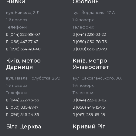
Нивки
Оболонь
вул. Нивська, 2-Л,
вул. Йорданська, 17-А,
1-й поверх
1-й поверх
Телефони:
Телефони:
(044) 222-88-07
(044) 228-03-22
(066) 447-27-47
(050) 050-78-75
(096) 634-48-48
(098) 636-89-79
Київ, метро
Київ, метро
Дарниця
Університет
вул. Павла Полуботка, 26/9
вул. Саксаганського, 90,
1-й поверх
1-й поверх
Телефони:
Телефони:
(044) 222-76-56
(044) 222-88-02
(050) 035-87-17
(050) 444-15-75
(096) 545-24-35
(067) 239-69-18
Біла Церква
Кривий Ріг