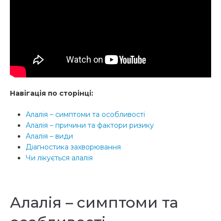
Навігація по сторінці:
Алалія – симптоми та особливості
Алалія – причини та фактори ризику
Алалія – види
Діагностика захворювання
Чи лікується алалія
Алалія – симптоми та