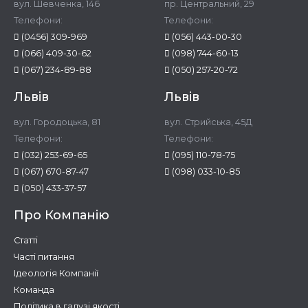
вул. Шевченка, 146
пр. Центральний, 29
Телефони:
Телефони:
(0456) 309-969
(056) 443-00-30
(066) 409-30-62
(098) 744-60-13
(067) 234-89-88
(050) 257-20-72
Львів
Львів
вул. Городоцька, 81
вул. Стрийська, 45Д
Телефони:
Телефони:
(032) 253-69-65
(095) 110-78-75
(067) 670-87-47
(098) 033-10-85
(050) 433-37-57
Про Компанію
Статті
Часті питання
Ідеологія Компанії
Команда
Політика в галузі якості