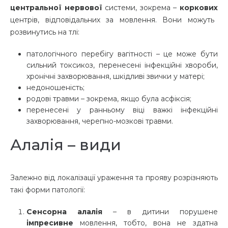
центральної нервової
системи, зокрема –
коркових
центрів, відповідальних за мовлення. Вони можуть
розвинутись на тлі:
патологічного перебігу вагітності – це може бути
сильний токсикоз, перенесені інфекційні хвороби,
хронічні захворювання, шкідливі звички у матері;
недоношеність;
родові травми – зокрема, якщо була асфіксія;
перенесені у ранньому віці важкі інфекційні
захворювання, черепно-мозкові травми.
Алалія – види
Залежно від локалізації ураження та прояву розрізняють
такі форми патології:
Сенсорна алалія
– в дитини порушене
імпресивне
мовлення, тобто, вона не здатна