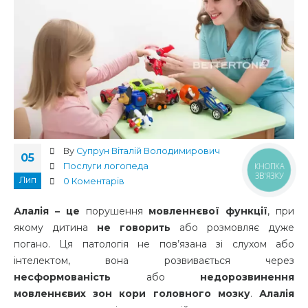
By
Супрун Віталій Володимирович
05
КНОПКА
Послуги логопеда
ЗВ'ЯЗКУ
Лип
0 Коментарів
Алалія – це
порушення
мовленнєвої функції
, при
якому дитина
не говорить
або розмовляє дуже
погано. Ця патологія не пов’язана зі слухом або
інтелектом, вона розвивається через
несформованість
або
недорозвинення
мовленнєвих зон кори головного мозку
.
Алалія