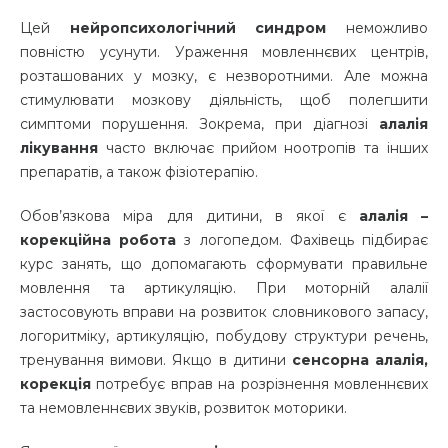
Цей
нейропсихологічний синдром
неможливо
повністю усунути. Ураження мовленнєвих центрів,
розташованих у мозку, є незворотними. Але можна
стимулювати мозкову діяльність, щоб полегшити
симптоми порушення. Зокрема, при діагнозі
алалія
лікування
часто включає прийом ноотропів та інших
препаратів, а також фізіотерапію.
Обов’язкова міра для дитини, в якої є
алалія –
корекційна робота
з логопедом. Фахівець підбирає
курс занять, що допомагають сформувати правильне
мовлення та артикуляцію. При моторній алалії
застосовують вправи на розвиток словникового запасу,
логоритміку, артикуляцію, побудову структури речень,
тренування вимови. Якщо в дитини
сенсорна алалія,
корекція
потребує вправ на розрізнення мовленнєвих
та немовленнєвих звуків, розвиток моторики.