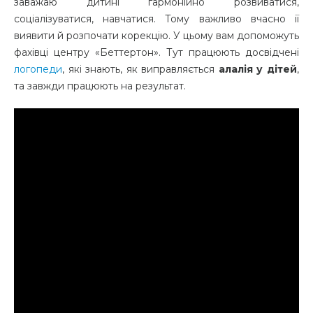
заважаю дитині гармонійно розвиватися,
соціалізуватися, навчатися. Тому важливо вчасно її
виявити й розпочати корекцію. У цьому вам допоможуть
фахівці центру «Беттертон». Тут працюють досвідчені
логопеди
, які знають, як виправляється
алалія у дітей
,
та завжди працюють на результат.