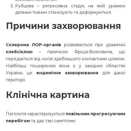
Рубцева – регресивна стадія, на якій уражені
ділянки тканин стенозують та деформуються.
Причини захворювання
Склерома ЛОР-органів
розвивається при ураженні
клебсієлою
– паличкою Фріша-Волковича, що
передається від носія здебільшого контактним шляхом.
Найбільш поширеною вона є у західних областях
України, це
ендемічне захворювання
для даної
території.
Клінічна картина
Патологія характеризується
повільним прогресуючим
перебігом
та дає такі симптоми: