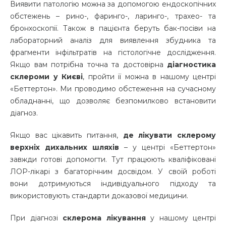
Виявити патологію можна за допомогою ендоскопічних
обстежень – рино-, фаринго-, ларинго-, трахео- та
бронхоскопії. Також в пацієнта беруть бак-посіви на
лабораторний аналіз для виявлення збудника та
фрагменти інфільтратів на гістологічне дослідження.
Якщо вам потрібна точна та достовірна
діагностика
склероми у Києві
, пройти її можна в нашому центрі
«Беттертон». Ми проводимо обстеження на сучасному
обладнанні, що дозволяє безпомилково встановити
діагноз.
Якщо вас цікавить питання,
де лікувати склерому
верхніх дихальних шляхів
– у центрі «Беттертон»
завжди готові допомогти. Тут працюють кваліфіковані
ЛОР-лікарі з багаторічним досвідом. У своїй роботі
вони дотримуються індивідуального підходу та
використовують стандарти доказової медицини.
При діагнозі
склерома лікування
у нашому центрі