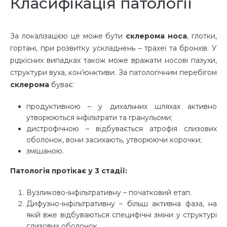
Класифікація патології
За локалізацією це може бути
склерома носа
, глотки,
гортані, при розвитку ускладнень – трахеї та бронхів. У
рідкісних випадках також може вражати носові пазухи,
структури вуха, кон’юнктиви. За патологічним перебігом
склерома
буває:
продуктивною – у дихальних шляхах активно
утворюються інфільтрати та гранульоми;
дистрофічною – відбувається атрофія слизових
оболонок, вони засихають, утворюючи корочки;
змішаною.
Патологія протікає у 3 стадії:
Вузликово-інфільтративну – початковий етап.
Дифузно-інфільтративну – більш активна фаза, на
якій вже відбуваються специфічні зміни у структурі
слизових оболонок.