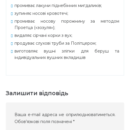
промиває лакуни піднебінних мигдаликів;
зупиняє носові кровотечі;
промиває носову порожнину за методом
Проетца («зозуля»);
видаляє сірчані корки з вух;
продуває слухові труби за Політцером;
виготовляє вушні зліпки для беруш та
індивідуальних вушних вкладишів
Залишити відповідь
Ваша e-mail адреса не оприлюднюватиметься.
Обов’язкові поля позначені
*