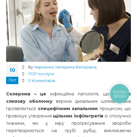
By
Черненко Катерина Вікторівна
10
ЛОР послуги
Лют
0 Коментарів
КНОПКА
Склерома – це
інфекційна патологія, що
вражає
ЗВ'ЯЗКУ
слизову оболонку
верхніх дихальних шляхів. Вона
проявляється
специфічним запальним
процесом, що
провокує утворення
щільних інфільтратів
зі сполучної
тканини, які у міру прогресування хвороби
перетворюються на грубі рубці, викликаючи