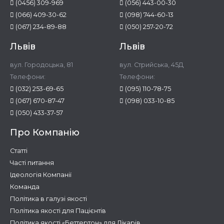
(0456) 309-969
(056) 443-00-30
(066) 409-30-62
(098) 744-60-13
(067) 234-89-88
(050) 257-20-72
Львів
Львів
вул. Городоцька, 81
вул. Стрийська, 45Д
Телефони:
Телефони:
(032) 253-69-65
(095) 110-78-75
(067) 670-87-47
(098) 033-10-85
(050) 433-37-57
Про Компанію
Статті
Часті питання
Ідеологія Компанії
Команда
Політика в галузі якості
Політика якості для Пацієнтів
Політика якості «Беттертон» для Лікарів