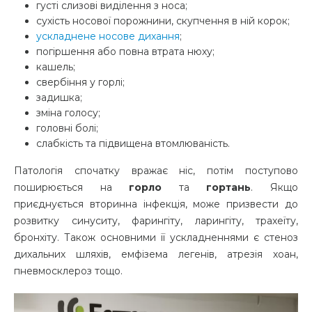
густі слизові виділення з носа;
сухість носової порожнини, скупчення в ній корок;
ускладнене носове дихання
;
погіршення або повна втрата нюху;
кашель;
свербіння у горлі;
задишка;
зміна голосу;
головні болі;
слабкість та підвищена втомлюваність.
Патологія спочатку вражає ніс, потім поступово
поширюється на
горло
та
гортань
. Якщо
приєднується вторинна інфекція, може призвести до
розвитку синуситу, фарингіту, ларингіту, трахеїту,
бронхіту. Також основними її ускладненнями є стеноз
дихальних шляхів, емфізема легенів, атрезія хоан,
пневмосклероз тощо.