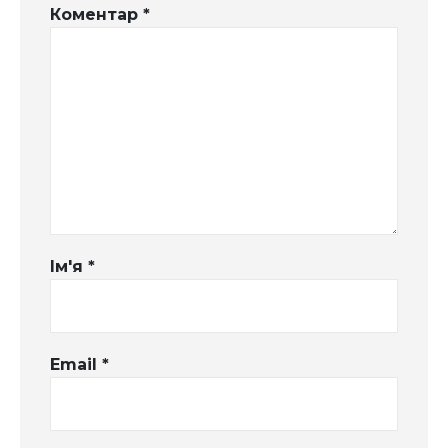
Коментар
*
Ім'я
*
Email
*