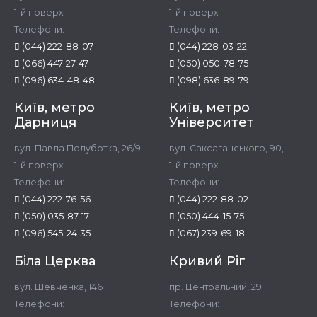
1-й поверх
1-й поверх
Телефони:
Телефони:
(044) 222-88-07
(044) 228-03-22
(066) 447-27-47
(050) 050-78-75
(096) 634-48-48
(098) 636-89-79
Київ, метро
Київ, метро
Дарниця
Університет
вул. Павла Полуботка, 26/9
вул. Саксаганського, 90,
1-й поверх
1-й поверх
Телефони:
Телефони:
(044) 222-76-56
(044) 222-88-02
(050) 035-87-17
(050) 444-15-75
(096) 545-24-35
(067) 239-69-18
Біла Церква
Кривий Ріг
вул. Шевченка, 146
пр. Центральний, 29
Телефони:
Телефони: