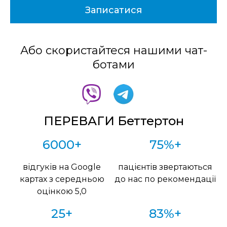
Або скористайтеся нашими чат-
ботами
ПЕРЕВАГИ Беттертон
6000+
75%+
відгуків на Google
пацієнтів звертаються
картах з середньою
до нас по рекомендації
оцінкою 5,0
25+
83%+