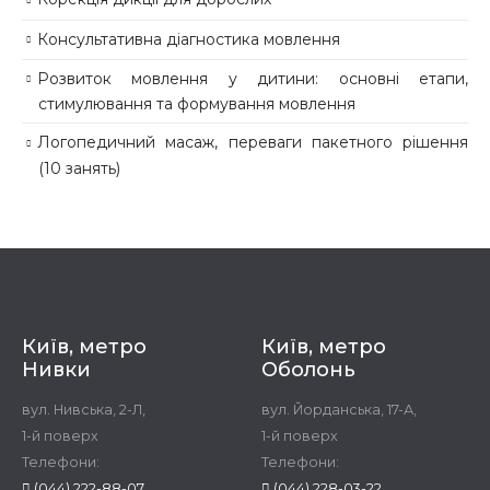
Консультативна діагностика мовлення
Розвиток мовлення у дитини: основні етапи,
стимулювання та формування мовлення
Логопедичний масаж, переваги пакетного рішення
(10 занять)
Київ, метро
Київ, метро
Нивки
Оболонь
вул. Нивська, 2-Л,
вул. Йорданська, 17-А,
1-й поверх
1-й поверх
Телефони:
Телефони:
(044) 222-88-07
(044) 228-03-22