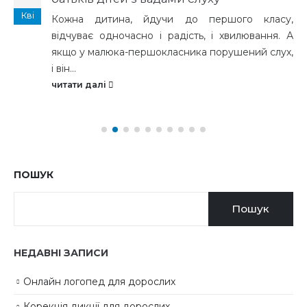
Кві
Кожна дитина, йдучи до першого класу,
відчуває одночасно і радість, і хвилювання. А
якщо у малюка-першокласника порушений слух,
і він...
читати далі
ПОШУК
Пошук
НЕДАВНІ ЗАПИСИ
Онлайн логопед для дорослих
Корекція дикції для дорослих