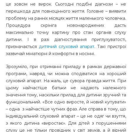
це зовсім не вирок. Сьогодні подібні діагнози – не
перешкода для повноцінного життя. Головне – виявити
проблему на ранніх місяцях життя маленького чоловічка.
Процедура скрініга новонароджених дасть
максимально точну картину про стан органів слуху
дитини. І в разі діагностування приглухуватості,
призначається
дитячий слуховий апарат
. Такі пристрої
зазвичай мініатюрні й комфортні в носінні.
Зрозуміло, при отриманні приладу в рамках державної
програми, навряд чи можна сподіватися на хороший
слуховий апарат. На жаль, це сувора правда життя. При
цьому найчастіше батьки не надають належного
значення тому, наскільки прилад для дитини зручний та
функціональний. «Все одно виросте, й новий купувати»
– одна з найчастіше чутних фраз. Але справа в тому, що
індивідуальний слуховий апарат – це не одяг чи взуття,
з якого дитина «виростає». Для дітей з порушеннями
слуху це не тільки провідник у світ звуків, а й вірний