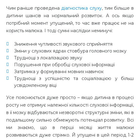
Чим раніше проведена
діагностика слуху
, тим більше в
дитини шансів на нормальний розвиток. А ось якщо
потрібний момент упущений, то час вже працює не на
користь малюка. І тоді сумні наслідки неминучі:
Зниження чутливості звукового сприйняття
Зміни у слухових ядрах стовбура головного мозку
Труднощі з локалізацією звуку
Порушення при обробці слухової інформації
Затримка у формуванні мовних навичок
Труднощі з успішністю та соціалізацією у більш
усвідомленому віці
Усе пояснюється дуже просто – якщо дитина в процесі
росту не отримує належної кількості слухової інформації,
в її мозку відбуваються незворотні структурні зміни, які в
подальшому сильно обмежують потенціал розвитку. Всі
ми знаємо, що в перші місяці життя малюки
розвиваються дуже стрімко. Й упущені в цей період 1-2