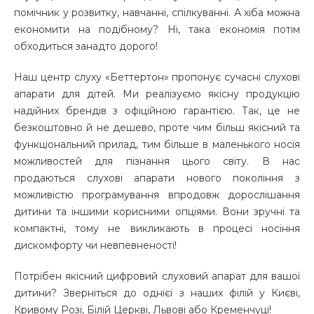
помічник у розвитку, навчанні, спілкуванні. А хіба можна
економити на подібному? Ні, така економія потім
обходиться занадто дорого!
Наш центр слуху «Беттертон» пропонує сучасні слухові
апарати для дітей. Ми реалізуємо якісну продукцію
надійних брендів з офіційною гарантією. Так, це не
безкоштовно й не дешево, проте чим більш якісний та
функціональний прилад, тим більше в маленького носія
можливостей для пізнання цього світу. В нас
продаються слухові апарати нового покоління з
можливістю програмування впродовж дорослішання
дитини та іншими корисними опціями. Вони зручні та
компактні, тому не викликають в процесі носіння
дискомфорту чи невпевненості!
Потрібен якісний цифровий слуховий апарат для вашої
дитини? Зверніться до однієї з наших філій у Києві,
Кривому Розі, Білій Церкві, Львові або Кременчуці!