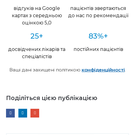
відгуків на Google
пацієнтів звертаються
картах з середньою
до нас по рекомендації
оцінкою 5,0
25+
83%+
досвідчених лікарів та
постійних пацієнтів
спеціалістів
Ваші дані захищені політикою
конфіденційності
.
Поділіться цією публікацією