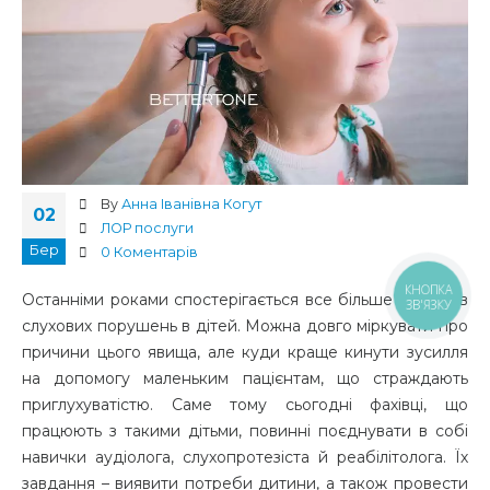
By
Анна Іванівна Когут
02
ЛОР послуги
Бер
0 Коментарів
КНОПКА
Останніми роками спостерігається все більше випадків
ЗВ'ЯЗКУ
слухових порушень в дітей. Можна довго міркувати про
причини цього явища, але куди краще кинути зусилля
на допомогу маленьким пацієнтам, що страждають
приглухуватістю. Саме тому сьогодні фахівці, що
працюють з такими дітьми, повинні поєднувати в собі
навички аудіолога, слухопротезіста й реабілітолога. Їх
завдання – виявити потреби дитини, а також провести