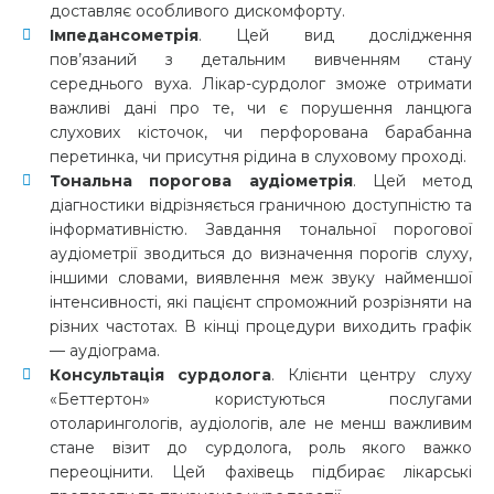
доставляє особливого дискомфорту.
Імпедансометрія
. Цей вид дослідження
пов’язаний з детальним вивченням стану
середнього вуха. Лікар-сурдолог зможе отримати
важливі дані про те, чи є порушення ланцюга
слухових кісточок, чи перфорована барабанна
перетинка, чи присутня рідина в слуховому проході.
Тональна порогова аудіометрія
. Цей метод
діагностики відрізняється граничною доступністю та
інформативністю. Завдання тональної порогової
аудіометрії зводиться до визначення порогів слуху,
іншими словами, виявлення меж звуку найменшої
інтенсивності, які пацієнт спроможний розрізняти на
різних частотах. В кінці процедури виходить графік
— аудіограма.
Консультація сурдолога
. Клієнти центру слуху
«Беттертон» користуються послугами
отоларингологів, аудіологів, але не менш важливим
стане візит до сурдолога, роль якого важко
переоцінити. Цей фахівець підбирає лікарські