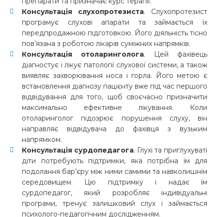
препарати та призначає курс терапії.
Консультація слухопротезиста
. Слухопротезист
програмує слухові апарати та займається їх
передпродажною підготовкою. Його діяльність тісно
пов’язана з роботою лікарів суміжних напрямків.
Консультація отоларинголога
. Цей фахівець
діагностує і лікує патології слухової системи, а також
виявляє захворювання носа і горла. Його метою є
встановлення діагнозу пацієнту вже під час першого
відвідування для того, щоб своєчасно призначити
максимально ефективне лікування. Коли
отоларинголог підозрює порушення слуху, він
направляє відвідувача до фахівця з вузьким
напрямком.
Консультація сурдопедагога
. Глухі та приглухуваті
діти потребують підтримки, яка потрібна їм для
подолання бар’єру між ними самими та навколишнім
середовищем. Цю підтримку і надає їм
сурдопедагог, який розробляє індивідуальні
програми, тренує залишковий слух і займається
психолого-педагогічним дослідженням.