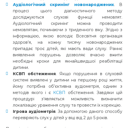
Аудіологічний скринінг новонароджених
. В
процесі цього діагностичного методу
досліджуються слухові функції немовлят.
Аудіологічний скринінг можна проводити
немовлятам, починаючи з триденного віку. Згідно з
інформацією, якою володіє Всесвітня організація
здоров’я, на кожну тисячу новонароджених
припадає троє дітей, які мають вади слуху. Раннє
виявлення порушень дозволяє вчасно вжити
необхідні кроки для якнайшвидшої реабілітації
дитини.
КСВП обстеження
. Якщо порушення в слуховій
системі виявлені у дитини на першому році життя,
йому потрібна об’єктивна аудіометрія, одним з
методів якого і є
КСВП
обстеження. Завдяки цій
процедурі з’являється можливість визначити
локалізацію ураження слуху та провести їх корекцію.
Ігрова аудіометрія
. За допомогою даного способу
перевіряють слух у дітей у віці від 2 до 5 років.