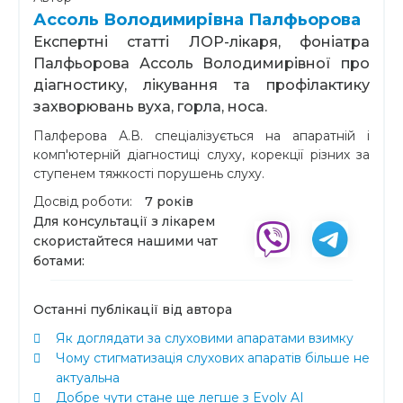
Ассоль Володимирівна Палфьорова
Експертні статті ЛОР-лікаря, фоніатра
Палфьорова Ассоль Володимирівної про
діагностику, лікування та профілактику
захворювань вуха, горла, носа.
Палферова А.В. спеціалізується на апаратній і
комп'ютерній діагностиці слуху, корекції різних за
ступенем тяжкості порушень слуху.
Досвід роботи:
7 років
Для консультації з лікарем
скористайтеся нашими чат
ботами:
Останні публікації від автора
Як доглядати за слуховими апаратами взимку
Чому стигматизація слухових апаратів більше не
актуальна
Добре чути стане ще легше з Evolv AI