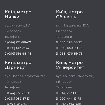
Київ, метро
Київ, метро
Нивки
Оболонь
вул. Нивська, 2-Л,
вул. Йорданська, 17-А,
1-й поверх
1-й поверх
Телефони:
Телефони:
(044) 222-88-07
(044) 228-03-22
(066) 447-27-47
(050) 050-78-75
(096) 634-48-48
(098) 636-89-79
Київ, метро
Київ, метро
Дарниця
Університет
вул. Павла Полуботка, 26/9
вул. Саксаганського, 90,
1-й поверх
1-й поверх
Телефони:
Телефони:
(044) 222-76-56
(044) 222-88-02
(050) 035-87-17
(050) 444-15-75
(096) 545-24-35
(067) 239-69-18