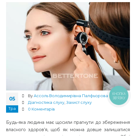
КНОПКА
By
Ассоль Володимирівна Палфьорова
ЗВ'ЯЗКУ
05
Діагностика слуху
,
Захист слуху
Тра
0 Коментарів
Будь-яка людина має щосили прагнути до збереження
власного здоров’я, щоб як можна довше залишатися