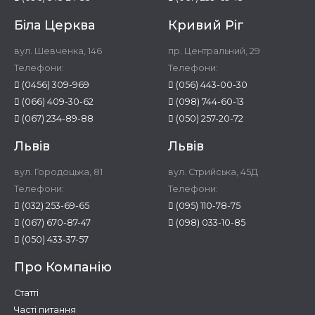
Біла Церква
Кривий Ріг
вул. Шевченка, 146
пр. Центральний, 29
Телефони:
Телефони:
(0456) 309-969
(056) 443-00-30
(066) 409-30-62
(098) 744-60-13
(067) 234-89-88
(050) 257-20-72
Львів
Львів
вул. Городоцька, 81
вул. Стрийська, 45Д
Телефони:
Телефони:
(032) 253-69-65
(095) 110-78-75
(067) 670-87-47
(098) 033-10-85
(050) 433-37-57
Про Компанію
Статті
Часті питання