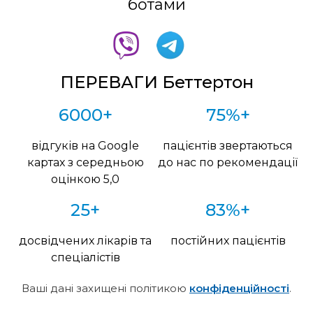
ботами
ПЕРЕВАГИ Беттертон
6000+
75%+
відгуків на Google
пацієнтів звертаються
картах з середньою
до нас по рекомендації
оцінкою 5,0
25+
83%+
досвідчених лікарів та
постійних пацієнтів
спеціалістів
Ваші дані захищені політикою
конфіденційності
.