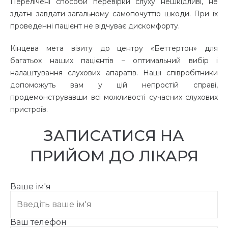
Перелічені способи перевірки слуху нешкідливі, не
здатні завдати загальному самопочуттю шкоди. При їх
проведенні пацієнт не відчуває дискомфорту.
Кінцева мета візиту до центру «Беттертон» для
багатьох наших пацієнтів – оптимальний вибір і
налаштування слухових апаратів. Наші співробітники
допоможуть вам у цій непростій справі,
продемонструвавши всі можливості сучасних слухових
пристроїв.
ЗАПИСАТИСЯ НА
ПРИЙОМ ДО ЛІКАРЯ
Ваше ім'я
Ваш телефон