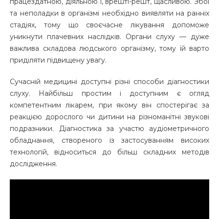
працездатною, діяльною і, врешті-решт, щасливою. Збої
та неполадки в організмі необхідно виявляти на ранніх
стадіях, тому що своєчасне лікування допоможе
уникнути плачевних наслідків. Органи слуху — дуже
важлива складова людського організму, тому їй варто
приділяти підвищену увагу.
Сучасній медицині доступні різні способи діагностики
слуху. Найбільш простим і доступним є огляд
компетентним лікарем, при якому він спостерігає за
реакцією дорослого чи дитини на різноманітні звукові
подразники. Діагностика за участю аудіометричного
обладнання, створеного із застосуванням високих
технологій, відноситься до більш складних методів
дослідження.