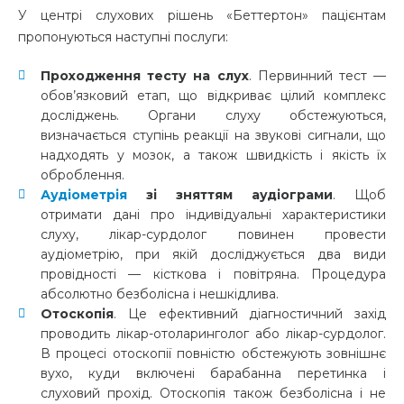
У центрі слухових рішень «Беттертон» пацієнтам
пропонуються наступні послуги:
Проходження тесту на слух
. Первинний тест —
обов’язковий етап, що відкриває цілий комплекс
досліджень. Органи слуху обстежуються,
визначається ступінь реакції на звукові сигнали, що
надходять у мозок, а також швидкість і якість їх
оброблення.
Аудіометрія
зі зняттям аудіограми
. Щоб
отримати дані про індивідуальні характеристики
слуху, лікар-сурдолог повинен провести
аудіометрію, при якій досліджується два види
провідності — кісткова і повітряна. Процедура
абсолютно безболісна і нешкідлива.
Отоскопія
. Це ефективний діагностичний захід
проводить лікар-отоларинголог або лікар-сурдолог.
В процесі отоскопії повністю обстежують зовнішнє
вухо, куди включені барабанна перетинка і
слуховий прохід. Отоскопія також безболісна і не