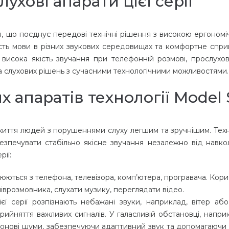
хові апарати цієї серії
, що поєднує передові технічні рішення з високою ергономіч
ість мови в різних звукових середовищах та комфортне спри
 висока якість звучання при телефонній розмові, прослухов
йка слухових рішень з сучасними технологічними можливостями.
 апаратів технології Model 
 життя людей з порушеннями слуху легшим та зручнішим. Техн
зпечувати стабільно якісне звучання незалежно від навко
рії:
юються з телефона, телевізора, комп’ютера, програвача. Кори
врозмовника, слухати музику, переглядати відео.
ї серії розпізнають небажані звуки, наприклад, вітер або
рийняття важливих сигналів. У галасливій обстановці, напри
фонові шуми, забезпечуючи адаптивний звук та допомагаючи