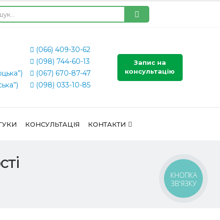
(066) 409-30-62
(098) 744-60-13
Запис на
консультацію
оцька”)
(067) 670-87-47
ська”)
(098) 033-10-85
ГУКИ
КОНСУЛЬТАЦІЯ
КОНТАКТИ
сті
КНОПКА
ЗВ'ЯЗКУ