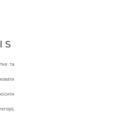
l S
тке та
нювати
носити
егорії,