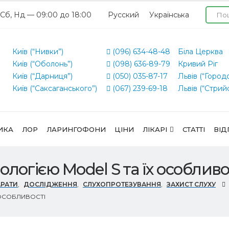
 Сб, Нд — 09:00 до 18:00
Русский
Українська
Київ (“Нивки”)
(096) 634-48-48
Біла Церква
Київ (“Оболонь”)
(098) 636-89-79
Кривий Ріг
Київ (“Дарниця”)
(050) 035-87-17
Львів (“Город
Київ (“Саксаганського”)
(067) 239-69-18
Львів (“Стрий
ИКА
ЛОР
ЛАРИНГОФОНИ
ЦІНИ
ЛІКАРІ
СТАТТІ
ВІД
ологією Model S та їх особливо
АРАТИ
,
ДОСЛІДЖЕННЯ
,
CЛУХОПРОТЕЗУВАННЯ
,
ЗАХИСТ СЛУХУ
 ОСОБЛИВОСТІ