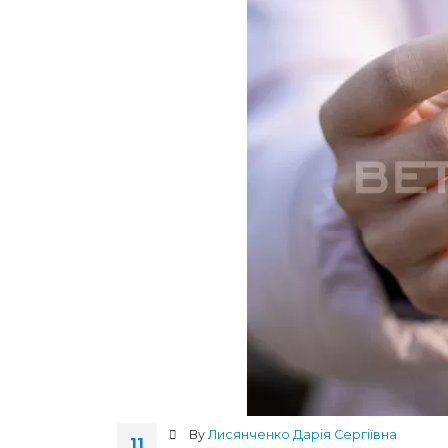
By
Лисянченко Дарія Сергіївна
11