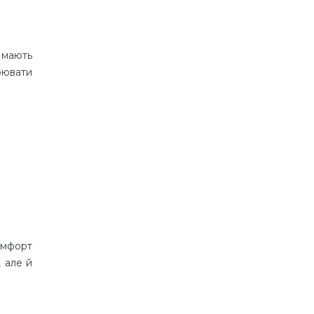
 мають
рювати
омфорт
 але й