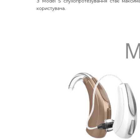
З Model S слухопротезування стає максим
користувача.