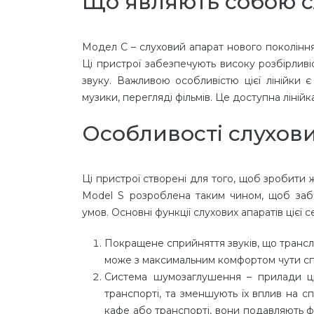
Що являють собою слу
Модел С – слуховий апарат нового покоління
Ці пристрої забезпечують високу розбірлив
звуку. Важливою особливістю цієї лінійки є
музики, перегляді фільмів. Це доступна ліні
Особливості слухових
Ці пристрої створені для того, щоб зробити
Model S розроблена таким чином, щоб забе
умов. Основні функції слухових апаратів цієї се
Покращене сприйняття звуків, що трансл
може з максимальним комфортом чути спі
Система шумозаглушення – прилади ціє
транспорті, та зменшують їх вплив на сп
кафе або транспорті, вони подавляють 