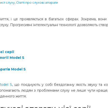
ист слуху
,
Статті про слухові апарати
життя, і це проявляється в багатьох сферах. Зокрема, вони
уху. Прогресивні інтелектуальні технології дозволяють ство
єї серії
логії Model S
ратів Model S
Model S
, що поєднують у собі бездоганну якість звуку та к
 допомагають людям з проблемами слуху не лише чути краще,
кденного життя.