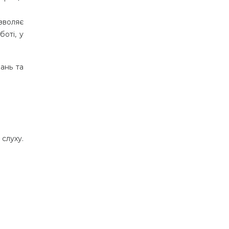
зволяє
оті, у
ань та
 слуху.