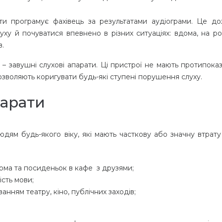
ти програмує фахівець за результатами аудіограми. Це до
у й почуватися впевнено в різних ситуаціях: вдома, на роб
в.
 – завушні слухові апарати. Ці пристрої не мають протипоказ
дозволяють коригувати будь-які ступені порушення слуху.
парати
 людям будь-якого віку, які мають часткову або значну втрату
ома та посиденьок в кафе з друзями;
ість мови;
ванням театру, кіно, публічних заходів;