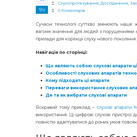
Cлухопротезування
,
Дослідження
,
Зах
Гру
0 Коментарів
Сучасні технології суттєво змінюють наше 
вагоме значення для людей з порушеннями сл
прилади для корекції слуху нового покоління.
Навігація по сторінці:
Що являють собою слухові апарати ці
Особливості слухових апаратів техно
Кому підходять ці апарати
Переваги використання слухових апа
Де та як вибрати слухові апарати
Яскравий тому приклад –
слухові апарати 
використання. Ці цифрові слухові пристрої
повністю адаптуватися до різних умов повся