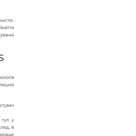
ністю.
йняття
уванні
S
ологія
лишніх
стувач
 гул у
клад, в
 краще