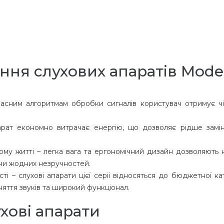
ня слухових апаратів Mode
часним алгоритмам обробки сигналів користувач отримує чі
арат економно витрачає енергію, що дозволяє рідше замі
му житті – легка вага та ергономічний дизайн дозволяють 
ючи жодних незручностей.
і – слухові апарати цієї серії відносяться до бюджетної кат
яття звуків та широкий функціонал.
ухові апарати