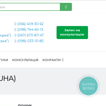
(066) 409-30-62
(098) 744-60-13
Запис на
консультацію
оцька”)
(067) 670-87-47
ська”)
(098) 033-10-85
ГУКИ
КОНСУЛЬТАЦІЯ
КОНТАКТИ
EUHA)
КНОПКА
ЗВ'ЯЗКУ
ПОШУК