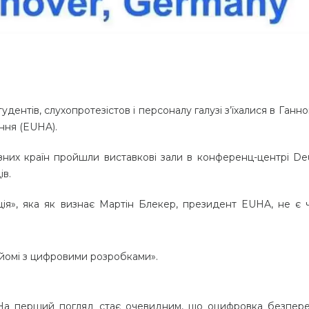
студентів, слухопротезістов і персоналу галузі з’їхалися в Ганн
ння (EUHA).
ізних країн пройшли виставкові зали в конференц-центрі De
ів.
ія», яка як визнає Мартін Блекер, президент EUHA, не є 
йомі з цифровими розробками».
На перший погляд стає очевидним, що оцифровка безпер