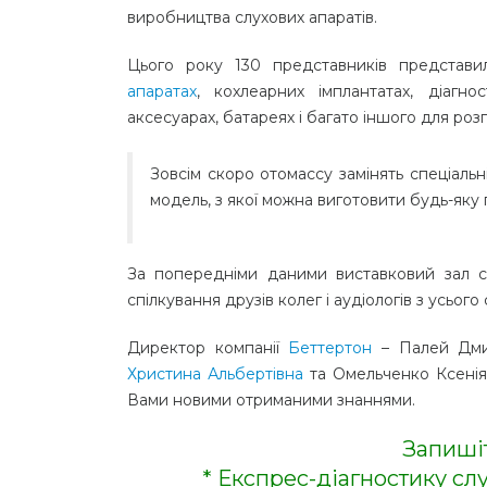
виробництва слухових апаратів.
Цього року 130 представників представи
апаратах
, кохлеарних імплантатах, діагн
аксесуарах, батареях і багато іншого для роз
Зовсім скоро отомассу замінять спеціальн
модель, з якої можна виготовити будь-яку
За попередніми даними виставковий зал ст
спілкування друзів колег і аудіологів з усього с
Директор компанії
Беттертон
– Палей Дмит
Христина Альбертівна
та Омельченко Ксенія 
Вами новими отриманими знаннями.
Запиші
* Експрес-діагностику сл