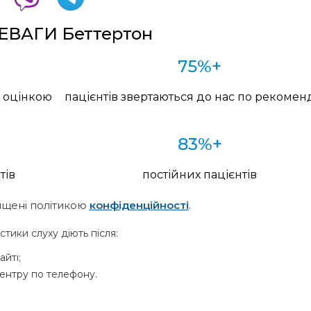
ЕВАГИ Беттертон
75%+
ю оцінкою
пацієнтів звертаються до нас по рекоменд
83%+
тів
постійних пацієнтів
ищені політикою
конфіденційності
.
стики слуху діють після:
айті;
ентру по телефону.