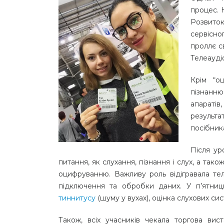
процес. Н
Розвиток
сервісно
проллє с
Телеаудіо
Крім “оц
пізнанню,
апаратів
результат
посібника
Після ур
питання, як слухання, пізнання і слух, а т
оцифруванню. Важливу роль відігравала тел
підключення та обробки даних. У п’ятни
тиннитусу
(шуму у вухах), оцінка слухових сис
Також, всіх учасників чекала торгова вис