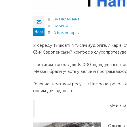
By
Палей Інна
25
Новини
Жов
0 Коментарів
У середу 17 жовтня тисячі аудіолігв, лікарів, 
63-й Європейський конгрес з слухопротезува
Протягом трьох днів 8 000 відвідувачів з р
Messe і брали участь у великій програмі заход
Головна тема конгресу – «Цифрова революц
новим для аудіолігв:
«Ми зна
Однак «