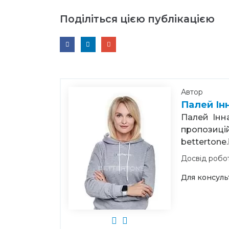
Поділіться цією публікацією
Автор
Палей Ін
Палей Інна
пропозиці
bettertone
Досвід робо
Для консуль