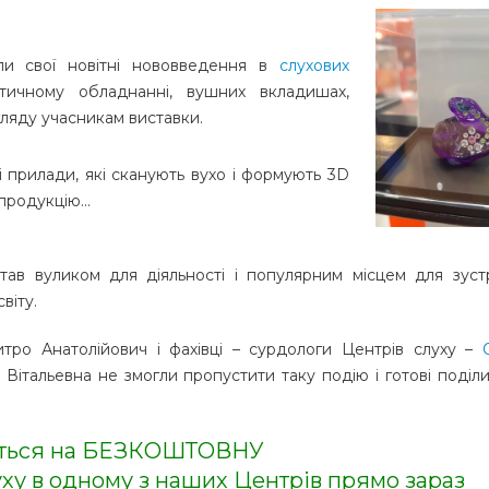
ли свої новітні нововведення в
слухових
остичному обладнанні, вушних вкладишах,
гляду учасникам виставки.
і прилади, які сканують вухо і формують 3D
 продукцію…
ав вуликом для діяльності і популярним місцем для зустр
віту.
ро Анатолійович і фахівці – сурдологи Центрів слуху –
Вітальевна не змогли пропустити таку подію і готові поділи
ться на БЕЗКОШТОВНУ
уху в одному з наших Центрів прямо зараз