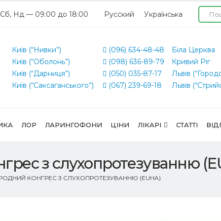
 Сб, Нд — 09:00 до 18:00
Русский
Українська
Київ (“Нивки”)
(096) 634-48-48
Біла Церква
Київ (“Оболонь”)
(098) 636-89-79
Кривий Ріг
Київ (“Дарниця”)
(050) 035-87-17
Львів (“Город
Київ (“Саксаганського”)
(067) 239-69-18
Львів (“Стрий
ИКА
ЛОР
ЛАРИНГОФОНИ
ЦІНИ
ЛІКАРІ
СТАТТІ
ВІД
нгрес з слухопротезуванню (
АРОДНИЙ КОНГРЕС З СЛУХОПРОТЕЗУВАННЮ (EUHA)