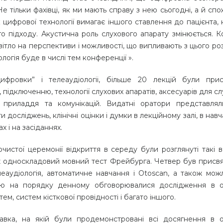
е тільки фахівці, як ми мають справу з нею сьогодні, а й спо
 цифрової технології вимагає іншого ставлення до пацієнта, 
го підходу. Акустична роль слухового апарату змінюється. К
вітло на перспективи і можливості, що випливають з цього ро
логія буде в числі тем конференції ».
ифровки” і телеаудіологіі, більше 20 лекцій були прис
 підключенню, технології слухових апаратів, аксесуарів для с
, приладдя та комунікацій. Видатні оратори представлял
и досліджень, клінічні оцінки і думки в лекційному залі, в нав
х і на засіданнях.
очистої церемонії відкриття в середу були розглянуті такі в
акож односкладовий мовний тест Фрейбурга. Четвер був присв
еаудіологія, автоматичне навчання і Otoscan, а також можл
цю на порядку денному обговорювалися дослідження в о
тем, систем кісткової провідності і багато іншого.
тавка, на якій були продемонстровані всі досягнення в о