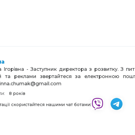
на
 Ігорівна - Заступник директора з розвитку. З пи
й та реклами звертайтеся за електронною пош
.inna.chumak@gmail.com
ти:
8 років
тації скористайтеся нашими чат ботами: