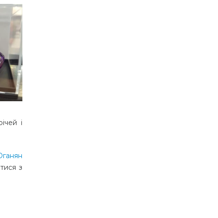
ічей і
Оганян
тися з