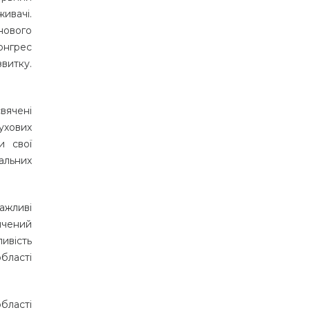
живачі.
нового
онгрес
звитку.
вячені
лухових
и свої
чальних
ажливі
ячений
ивість
бласті
бласті