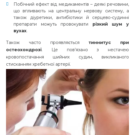
Побічний ефект від медикаментів – деякі речовини,
що впливають на центральну нервову систему, а
також діуретики, антибіотики й серцево-судинні
препарати можуть провокувати
різкий шум у
вухах
.
Також часто проявляється
тиннитус при
остеохондрозі
. Це пов’язано з нестачею
кровопостачання шийних судин, викликаного
стисканням хребетної артерії.