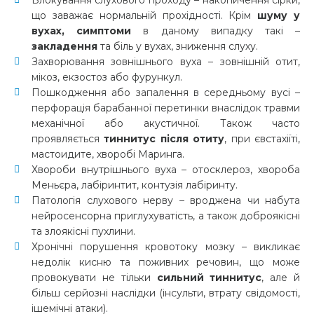
що заважає нормальній прохідності. Крім
шуму у
вухах, симптоми
в даному випадку такі –
закладення
та біль у вухах, зниження слуху.
Захворювання зовнішнього вуха – зовнішній отит,
мікоз, екзостоз або фурункул.
Пошкодження або запалення в середньому вусі –
перфорація барабанної перетинки внаслідок травми
механічної або акустичної. Також часто
проявляється
тиннитус після отиту
, при євстахіїті,
мастоидите, хворобі Маринга.
Хвороби внутрішнього вуха – отосклероз, хвороба
Меньєра, лабіринтит, контузія лабіринту.
Патологія слухового нерву – вроджена чи набута
нейросенсорна приглухуватість, а також доброякісні
та злоякісні пухлини.
Хронічні порушення кровотоку мозку – викликає
недолік кисню та поживних речовин, що може
провокувати не тільки
сильний тиннитус
, але й
більш серйозні наслідки (інсульти, втрату свідомості,
ішемічні атаки).