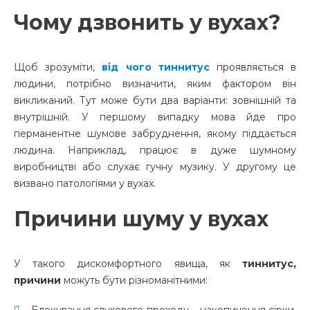
Чому дзвонить у вухах?
Щоб зрозуміти,
від чого тиннитус
проявляється в
людини, потрібно визначити, яким фактором він
викликаний. Тут може бути два варіанти: зовнішній та
внутрішній. У першому випадку мова йде про
перманентне шумове забруднення, якому піддається
людина. Наприклад, працює в дуже шумному
виробництві або слухає гучну музику. У другому це
визвано патологіями у вухах.
Причини шуму у вухах
У такого дискомфортного явища, як
тиннитус,
причини
можуть бути різноманітними:
Блокування слухового проходу – накопичення сірки,