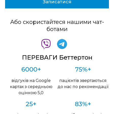
Або скористайтеся нашими чат-
ботами
ПЕРЕВАГИ Беттертон
6000+
75%+
відгуків на Google
пацієнтів звертаються
картах з середньою
до нас по рекомендації
оцінкою 5,0
25+
83%+