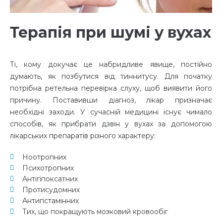
Терапія при шумі у вухах
Ті, кому докучає це набридливе явище, постійно
думають,
як позбутися від тиннитус
у. Для початку
потрібна ретельна
перевірка слуху
, щоб виявити його
причину. Поставивши діагноз, лікар призначає
необхідні заходи. У сучасній медицині існує чимало
способів,
як прибрати дзвін у вухах
за допомогою
лікарських препаратів різного характеру:
Ноотропних
Психотропних
Антігіпоксатних
Протисудомних
Антигістамінних
Тих, що покращують мозковий кровообіг