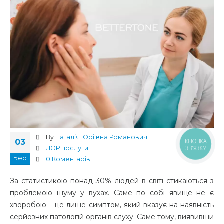
By
Наталія Юріївна Романович
03
КНОПКА
ЛОР послуги
ЗВ'ЯЗКУ
Бер
0 Коментарів
За статистикою понад 30% людей в світі стикаються з
проблемою шуму у вухах. Саме по собі явище не є
хворобою – це лише симптом, який вказує на наявність
серйозних патологій органів слуху. Саме тому, виявивши