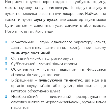
Неприємні «шумові перешкоди», що турбують людину,
мають наукову назву –
тиннитус
. Це відчуття звуку в
вухах, не викликане зовнішніми джерелами. Найчастіше
пацієнти чують
шум у вухах
, але характер звуків може
бути різним – дзвонить, гуде, дзижчить або клацає.
Розрізняють такі його види:
Монотонний – звуки однакового характеру (свист,
дзвін, шипіння, дзижчання, хрип), при цьому
тиннитус постійний
Складний – комбінації різних звуків
Суб’єктивний – чутний тільки хворим
Об’єктивний – чутний пацієнтом та фіксується
лікарем під час діагностики
Вібраційний –
пульсуючий тиннитус,
що йде від
органів слуху, м’язів або судин, відноситься до
категорії об’єктивних шумів
Невібраційний – викликаний роздратуванням
слухових шляхів та нервових закінчень, чутний тільки
пацієнтові