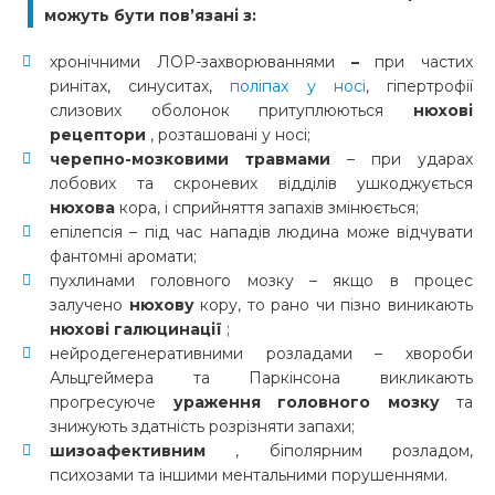
можуть бути пов’язані з:
хронічними ЛОР-захворюваннями
–
при
частих
ринітах, синуситах,
поліпах у носі
, гіпертрофії
слизових оболонок
притуплюються
нюхові
рецептори
, розташовані у носі;
черепно-мозковими травмами
– при ударах
лобових та скроневих відділів ушкоджується
нюхова
кора, і сприйняття запахів змінюється;
епілепсія – під час нападів людина може відчувати
фантомні аромати;
пухлинами
головного мозку – якщо в процес
залучено
нюхову
кору, то рано чи пізно виникають
нюхові
галюцинації
;
нейродегенеративними розладами – хвороби
Альцгеймера та
Паркінсона викликають
прогресуюче
ураження головного мозку
та
знижують здатність розрізняти запахи;
шизоафективним
, біполярним розладом,
психозами та
іншими ментальними порушеннями.