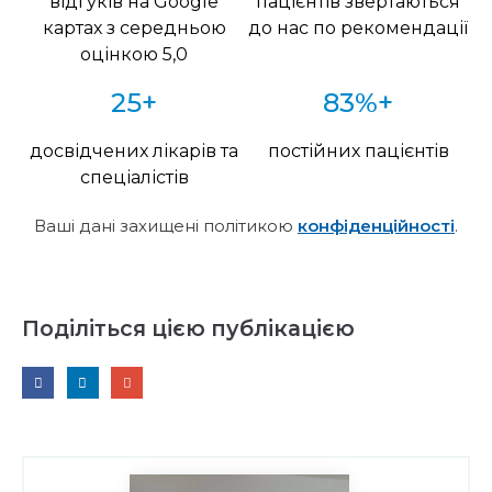
відгуків на Google
пацієнтів звертаються
картах з середньою
до нас по рекомендації
оцінкою 5,0
25+
83%+
досвідчених лікарів та
постійних пацієнтів
спеціалістів
Ваші дані захищені політикою
конфіденційності
.
Поділіться цією публікацією