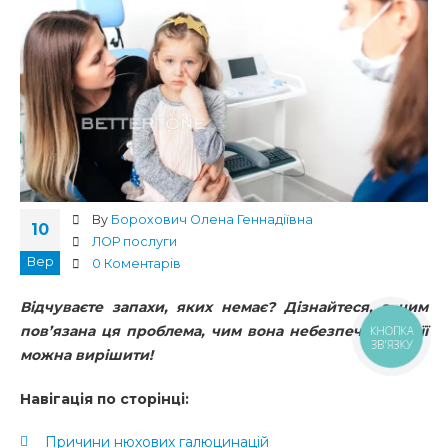
By
Борохович Олена Геннадіївна
10
ЛОР послуги
Вер
0 Коментарів
Відчуваєте запахи, яких немає? Дізнайтеся, з чим
пов’язана ця проблема, чим вона небезпечна і як її
КНОПКА
ЗВ'ЯЗКУ
можна вирішити!
Навігація по сторінці:
Причини нюхових галюцинацій