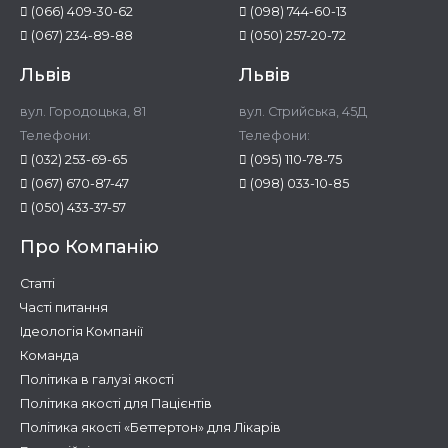
(066) 409-30-62
(098) 744-60-13
(067) 234-89-88
(050) 257-20-72
Львів
Львів
вул. Городоцька, 81
вул. Стрийська, 45Д
Телефони:
Телефони:
(032) 253-69-65
(095) 110-78-75
(067) 670-87-47
(098) 033-10-85
(050) 433-37-57
Про Компанію
Статті
Часті питання
Ідеологія Компанії
Команда
Політика в галузі якості
Політика якості для Пацієнтів
Політика якості «Беттертон» для Лікарів