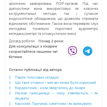
хронічних захворювань ЛОР-органів. Під час
діагностики вона використовує як класичні
інструментальні методи, так і сучасне
ендоскопічне обладнання, що дозволяє отримати
відеозапис обстеження. Також вона перевіряє слух
методами тональної порогової аудіометрії,
імпедансометрії та отоакустичної емісії.
Досвід роботи:
Понад 2 роки
Для консультації з лікарем
скористайтеся нашими чат
ботами:
Останні публікації від автора
Парез голосових складок
Що таке отовент і чим він може бути корисний
Хордектомія – коли звертатись до лікаря
Нюхові галюцинації – чому з’являються, і як
лікувати
Какосмія. Причини, симптоми і як вилікувати