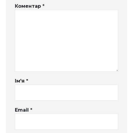
Коментар
*
Ім'я
*
Email
*