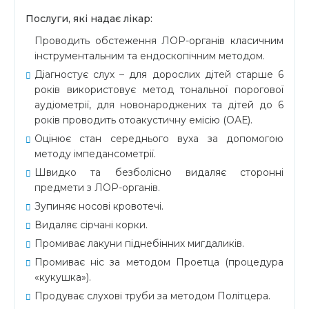
Послуги, які надає лікар:
Проводить обстеження ЛОР-органів класичним
інструментальним та ендоскопічним методом.
Діагностує слух – для дорослих дітей старше 6
років використовує метод тональної порогової
аудіометрії, для новонароджених та дітей до 6
років проводить отоакустичну емісію (ОАЕ).
Оцінює стан середнього вуха за допомогою
методу імпедансометрії.
Швидко та безболісно видаляє сторонні
предмети з ЛОР-органів.
Зупиняє носові кровотечі.
Видаляє сірчані корки.
Промиває лакуни піднебінних мигдаликів.
Промиває ніс за методом Проетца (процедура
«кукушка»).
Продуває слухові труби за методом Політцера.