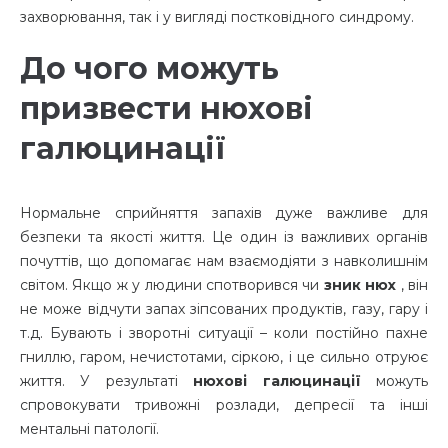
захворювання, так і у вигляді постковідного синдрому.
До чого можуть
призвести нюхові
галюцинації
Нормальне сприйняття запахів дуже важливе для
безпеки та якості життя. Це один із важливих органів
почуттів, що допомагає нам взаємодіяти з навколишнім
світом. Якщо ж у людини спотворився чи
зник нюх
, він
не може відчути запах зіпсованих продуктів, газу, гару і
т.д. Бувають і зворотні ситуації – коли постійно пахне
гниллю, гаром, нечистотами, сіркою, і це сильно отруює
життя. У результаті
нюхові галюцинації
можуть
спровокувати тривожні розлади, депресії та інші
ментальні патології.