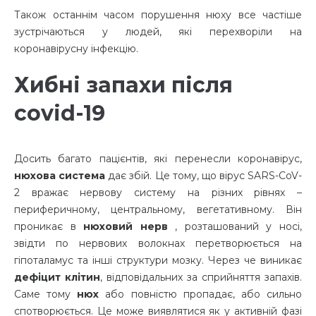
Також останнім часом порушення нюху все частіше
зустрічаються у людей, які перехворіли на
коронавірусну інфекцію.
Хибні запахи після
covid-19
Досить багато пацієнтів, які перенесли коронавірус,
нюхова система
дає збій. Це тому, що вірус SARS-CoV-
2 вражає нервову систему на різних рівнях –
периферичному, центральному, вегетативному. Він
проникає в
нюховий нерв
, розташований у носі,
звідти по нервових волокнах перетворюється на
гіпоталамус та інші структури мозку. Через че виникає
дефіцит клітин
, відповідальних за сприйняття запахів.
Саме тому
нюх
або повністю пропадає, або сильно
спотворюється. Це може виявлятися як у активній фазі