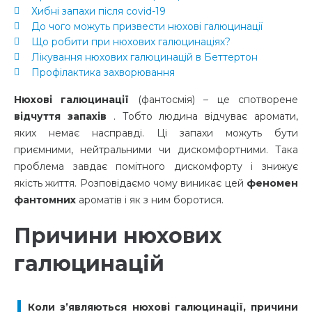
Хибні запахи після covid-19
До чого можуть призвести нюхові галюцинації
Що робити при нюхових галюцинаціях?
Лікування нюхових галюцинацій в Беттертон
Профілактика захворювання
Нюхові галюцинації
(фантосмія) – це спотворене
відчуття запахів
. Тобто людина відчуває аромати,
яких немає насправді. Ці запахи можуть бути
приємними, нейтральними чи дискомфортними. Така
проблема завдає помітного дискомфорту і знижує
якість життя. Розповідаємо чому виникає цей
феномен
фантомних
ароматів і як з ним боротися.
Причини нюхових
галюцинацій
Коли з’являються нюхові галюцинації, причини