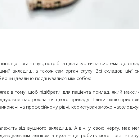
і, що погано чує, потрібна ціла акустична система, до скла
шний вкладиш, а також сам орган слуху. Всі складові цієї с
б вони ідеально поєднувалися між собою.
гає в тому, щоб підібрати для пацієнта прилад, який макси
відуальне настроювання цього приладу. Тільки якщо пристрі
виконані на професійному рівні, користувач зможе насолоджу
лежить від вушного вкладиша. А він, у свою чергу, має не
дивідуальним зліпком з вуха – це робить його носіння зру