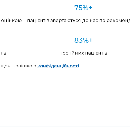
75%+
ю оцінкою
пацієнтів звертаються до нас по рекоменд
83%+
тів
постійних пацієнтів
ищені політикою
конфіденційності
.