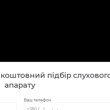
зкоштовний підбір слуховог
апарату
Ваш телефон