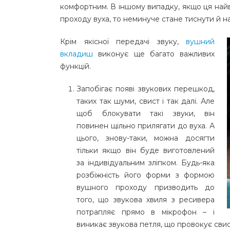
комфортним. В іншому випадку, якщо ця найв
проходу вуха, то неминуче стане тиснути й н
Крім якісної передачі звуку,
вушний
вкладиш
виконує ще багато важливих
функцій.
Запобігає появі звукових перешкод,
таких так шуми, свист і так далі. Але
щоб блокувати такі звуки, він
повинен щільно прилягати до вуха. А
цього, знову-таки, можна досягти
тільки якщо він буде виготовлений
за індивідуальним зліпком. Будь-яка
розбіжність його форми з формою
вушного проходу призводить до
того, що звукова хвиля з ресивера
потрапляє прямо в мікрофон – і
виникає звукова петля, що провокує свис