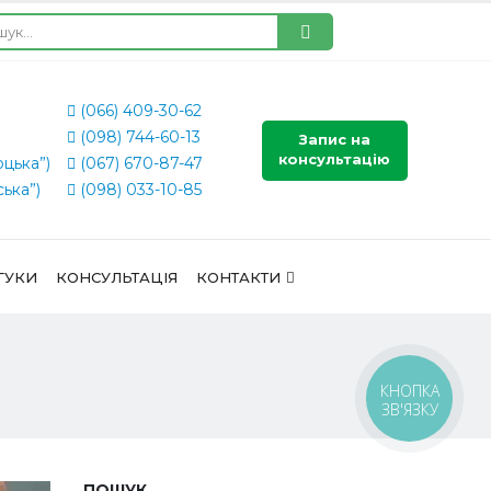
(066) 409-30-62
(098) 744-60-13
Запис на
консультацію
оцька”)
(067) 670-87-47
ська”)
(098) 033-10-85
ГУКИ
КОНСУЛЬТАЦІЯ
КОНТАКТИ
КНОПКА
ЗВ'ЯЗКУ
ПОШУК