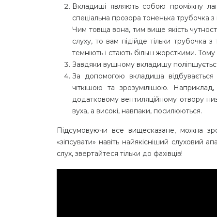
Вкладиші являють собою проміжну ланк
спеціальна прозора тоненька трубочка з м
Чим товща вона, тим вище якість чутност
слуху, то вам підійде тільки трубочка з
темніють і стають більш жорсткими. Тому
Завдяки вушному вкладишу поліпшується 
За допомогою вкладиша відбувається 
чіткішою та зрозумілішою. Наприклад
додатковому вентиляційному отвору низь
вуха, а високі, навпаки, посилюються.
Підсумовуючи все вищесказане, можна зр
«зіпсувати» навіть найякісніший слуховий апа
слух, звертайтеся тільки до фахівців!