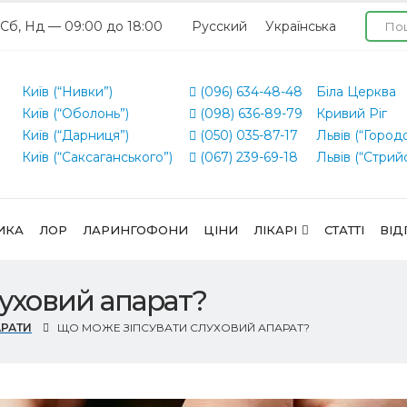
 Сб, Нд — 09:00 до 18:00
Русский
Українська
Київ (“Нивки”)
(096) 634-48-48
Біла Церква
Київ (“Оболонь”)
(098) 636-89-79
Кривий Ріг
Київ (“Дарниця”)
(050) 035-87-17
Львів (“Город
Київ (“Саксаганського”)
(067) 239-69-18
Львів (“Стрий
ИКА
ЛОР
ЛАРИНГОФОНИ
ЦІНИ
ЛІКАРІ
СТАТТІ
ВІД
уховий апарат?
АРАТИ
ЩО МОЖЕ ЗІПСУВАТИ СЛУХОВИЙ АПАРАТ?