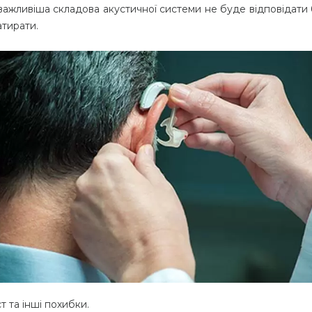
ажливіша складова акустичної системи не буде відповідати 
атирати.
т та інші похибки.