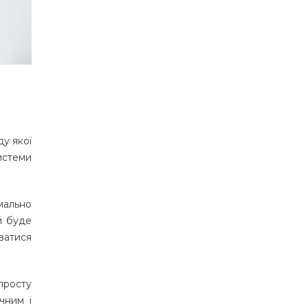
ду якої
истеми
мально
й буде
ватися
просту
чним і