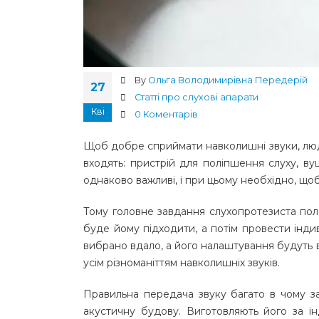
By
Ольга Володимирівна Передерій
27
Статті про слухові апарати
Кві
0 Коментарів
Щоб добре сприймати навколишні звуки, людин
входять: пристрій для поліпшення слуху, ву
однаково важливі, і при цьому необхідно, що
Тому головне завдання слухопротезиста поля
буде йому підходити, а потім провести інди
вибрано вдало, а його налаштування будуть 
усім різноманіттям навколишніх звуків.
Правильна передача звуку багато в чому за
акустичну будову. Виготовляють його за ін