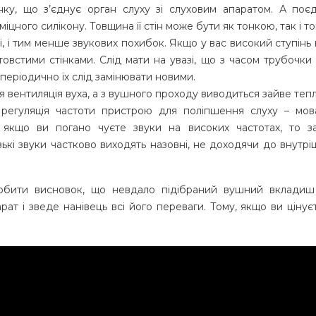
у, що з’єднує орган слуху зі слуховим апаратом. А поєд
іцного силікону. Товщина її стін може бути як тонкою, так і т
і, і тим менше звукових похибок. Якщо у вас високий ступінь
 товстими стінками. Слід мати на увазі, що з часом трубочки
 періодично їх слід замінювати новими.
вентиляція вуха, а з вушного проходу виводиться зайве тепл
регуляція частоти пристрою для поліпшення слуху – мов
, якщо ви погано чуєте звуки на високих частотах, то з
кі звуки частково виходять назовні, не доходячи до внутрі
обити висновок, що невдало підібраний вушний вклади
рат і зведе нанівець всі його переваги. Тому, якщо ви цінує