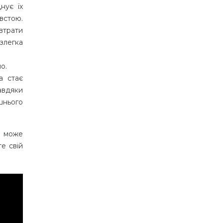
нує їх
овстою.
 втрати
 злегка
о.
а стає
авдяки
шнього
ш може
те свій