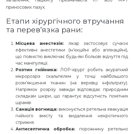
запалення, пацієнту призначають КТ або МРТ
приносових пазух.
Етапи хірургічного втручання
та перев’язка рани:
Місцева анестезія:
лікар застосовує сучасні
ефективні анестетики (ін’єкційні або аплікаційні),
що повністю виключає будь-які больові відчуття під
час маніпуляції.
Розтин гнійника:
ЛОР-хірург робить акуратний
мікророзріз скальпелем у точці найбільшого
розм’якшення тканин (на верхівці інфільтрату).
Напрямок розрізу завжди відповідає природним
складкам шкіри, що гарантує відсутність помітних
шрамів.
Санація вогнища:
виконується ретельна евакуація
гнійного вмісту та видалення некротичного
стрижня.
Антисептична обробка:
порожнину ретельно