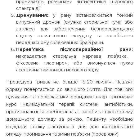
промивають розчинами антисептиків широкого
спектра дії.
Дренування:
у рану встановлюється тонкий
випускний дренаж (смужка стерильної гуми або
латексу) для забезпечення безперешкодного
відтоку залишкового ексудату та запобігання
передчасному склеюванню країв рани.
Перев’язка післяопераційної рани:
накладається стерильна марлева пов’язка,
фіксована пластиром, або виконується пухка
асептична тампонада носового ходу.
Процедура триває не більше 15–20 хвилин. Пацієнт
одразу повертається до звичного життя. Для повного
одужання та профілактики рецидивів лікар призначає
курс індивідуальної терапії: системні антибіотики,
протизапальні та знеболювальні засоби, а також схему
домашнього догляду за раною. Пацієнту необхідно
відвідати клініку наступного дня для контрольного
огляду, промивання та зміни пов’язки (перев’язки).