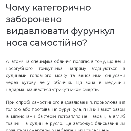
Чому категорично
заборонено
видавлювати фурункул
носа самостійно?
Анатомічна специфіка обличчя полягає в тому, що вени
носогубного трикутника напряму з’єднуються з
судинами головного мозку та венозними синусами
через кутову вену обличчя. Ця зона в медицині
недарма називається «трикутником смерті».
При спробі самостійного видавлювання, проколювання
голкою або прогрівання фурункула, гнійний вміст разом
із мільйонами бактерій потрапляє не назовні, а вглиб
тканин і в судинне русло. Це загрожує блискавичним
розвитком смертельно небезпечних ускладнень: