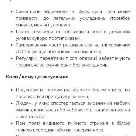
Самостійне видавлювання фурункула носа може
призвести до летальних ускладнень (тромбоз
синусів, менінгіт, сепсис).
Гарячі компреси та прогрівання носа в домашніх
умовах суворо протипоказані.
Захворювання часто розвивається на тлі хронічних
ЛОР-інфекцій або зниженого імунітету.
Регулярні перев’язки після операції забезпечують
правильне загоєння рани без ускладнень.
Коли / кому це актуально:
Пацієнтам із гострим пульсуючим болем у носі, що
посилюється при дотику чи міміці.
Людям, у яких спостерігається виражений набряк
кінчика, крил носа або набряклість поширюється на
щоки та губи.
При появі видимого гнійного стрижня з білою
точкою всередині або на поверхні носа.