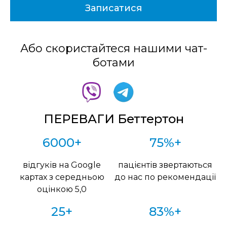
Або скористайтеся нашими чат-
ботами
ПЕРЕВАГИ Беттертон
6000+
75%+
відгуків на Google
пацієнтів звертаються
картах з середньою
до нас по рекомендації
оцінкою 5,0
25+
83%+