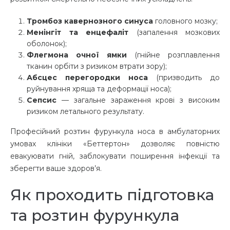
Тромбоз кавернозного синуса
головного мозку;
Менінгіт та енцефаліт
(запалення мозкових
оболонок);
Флегмона очної ямки
(гнійне розплавлення
тканин орбіти з ризиком втрати зору);
Абсцес перегородки носа
(призводить до
руйнування хряща та деформації носа);
Сепсис
— загальне зараження крові з високим
ризиком летального результату.
Професійний розтин фурункула носа в амбулаторних
умовах клініки «Беттертон» дозволяє повністю
евакуювати гній, заблокувати поширення інфекції та
зберегти ваше здоров’я.
Як проходить підготовка
та розтин фурункула