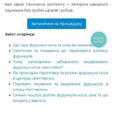
вже зараз. Своєчасна допомога — запорука швидкого
одужання без грубих шрамів і рубців.
Записатися на процедуру
Зміст сторінки
:
КНОПКА
ЗВ'ЯЗКУ
Що таке фурункул носа та чому він виникає?
Симптоми та показання до термінового розтину
фурункула
Чому категорично заборонено видавлювати
фурункул носа самостійно?
Як проходить підготовка та розтин фурункула носа
в центрах «Беттертон»
Переваги лікування та видалення фурункула в
клініці «Беттертон»
Скільки коштує розтин фурункула носа: ціна та що
входить у вартість