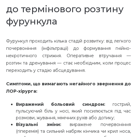
до термінового розтину
фурункула
Фурункул проходить кілька стадій розвитку: від легкого
почервоніння (інфільтрації) до формування гнійно-
некротичного стрижня. Оперативне втручання —
розтин та дренування — стає необхідним, коли процес
переходить у стадію абсцедування.
Симптоми, що вимагають негайного звернення до
ЛОР-хірурга:
Виражений больовий синдром:
гострий,
пульсуючий біль у носі, який посилюється під час
розмови, жування, мімічних рухів або дотику;
Візуальні зміни:
виражене почервоніння
(гіперемія) та сильний набряк кінчика чи крил носа,