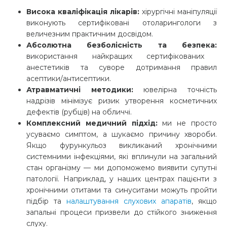
Висока кваліфікація лікарів:
хірургічні маніпуляції
виконують сертифіковані отоларингологи з
величезним практичним досвідом.
Абсолютна безболісність та безпека:
використання найкращих сертифікованих
анестетиків та суворе дотримання правил
асептики/антисептики.
Атравматичні методики:
ювелірна точність
надрізів мінімізує ризик утворення косметичних
дефектів (рубців) на обличчі.
Комплексний медичний підхід:
ми не просто
усуваємо симптом, а шукаємо причину хвороби.
Якщо фурункульоз викликаний хронічними
системними інфекціями, які вплинули на загальний
стан організму — ми допоможемо виявити супутні
патології. Наприклад, у наших центрах пацієнти з
хронічними отитами та синуситами можуть пройти
підбір та
налаштування слухових апаратів
, якщо
запальні процеси призвели до стійкого зниження
слуху.