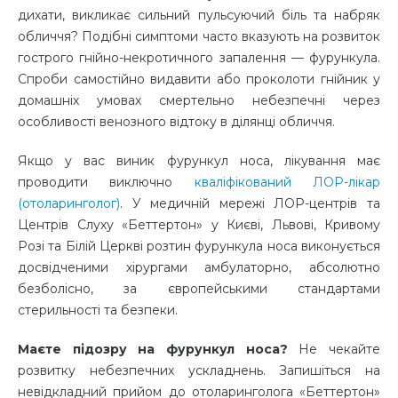
дихати, викликає сильний пульсуючий біль та набряк
обличчя? Подібні симптоми часто вказують на розвиток
гострого гнійно-некротичного запалення — фурункула.
Спроби самостійно видавити або проколоти гнійник у
домашніх умовах смертельно небезпечні через
особливості венозного відтоку в ділянці обличчя.
Якщо у вас виник фурункул носа, лікування має
проводити виключно
кваліфікований ЛОР-лікар
(отоларинголог)
. У медичній мережі ЛОР-центрів та
Центрів Слуху «Беттертон» у Києві, Львові, Кривому
Розі та Білій Церкві розтин фурункула носа виконується
досвідченими хірургами амбулаторно, абсолютно
безболісно, за європейськими стандартами
стерильності та безпеки.
Маєте підозру на фурункул носа?
Не чекайте
розвитку небезпечних ускладнень. Запишіться на
невідкладний прийом до отоларинголога «Беттертон»