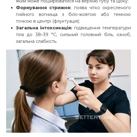
який може поширюватися на верхню губу та щоку;
Формування стрижня:
поява чітко окресленого
гнійного вогнища з біло-жовтою або темною
точкою в центрі (флуктуація);
Загальна інтоксикація:
підвищення температури
тіла до 38–39 °C, сильний головний біль, озноб,
загальна слабкість.