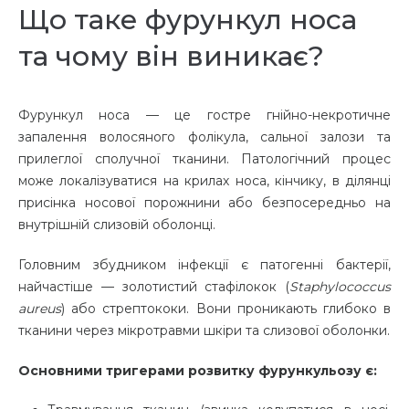
Що таке фурункул носа
та чому він виникає?
Фурункул носа — це гостре гнійно-некротичне
запалення волосяного фолікула, сальної залози та
прилеглої сполучної тканини. Патологічний процес
може локалізуватися на крилах носа, кінчику, в ділянці
присінка носової порожнини або безпосередньо на
внутрішній слизовій оболонці.
Головним збудником інфекції є патогенні бактерії,
найчастіше — золотистий стафілокок (
Staphylococcus
aureus
) або стрептококи. Вони проникають глибоко в
тканини через мікротравми шкіри та слизової оболонки.
Основними тригерами розвитку фурункульозу є: