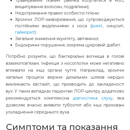
Травмування тканин (звичка колупатися в носі,
вищипування волосин, подряпини);
Недотримання правил особистої гігієни;
Хронічні ЛОР-захворювання, що супроводжуються
постійними виділеннями з носа (
риніт
, синусит,
гайморит
);
Загальне зниження імунітету, авітаміноз;
Ендокринні порушення, зокрема цукровий діабет.
Потрібно розуміти, що бактеріальні вогнища в голові
взаємопов’язані. Інфекція з носоглотки може негативно
впливати на інші органи чуття. Наприклад, хронічні
запальні процеси верхніх дихальних шляхів нерідко
викликають євстахіїт, що призводить до закладеності
вух. У таких випадках пацієнтам ЛОР-центру додатково
рекомендується комплексна
діагностика слуху
, яка
дозволяє вчасно виявити тубоотит або інші приховані
ускладнення середнього вуха.
Симптоми та показання