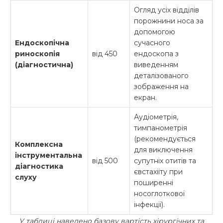
Огляд усіх відділів
порожнини носа за
допомогою
Ендоскопічна
сучасного
риноскопія
від 450
ендоскопа з
(діагностична)
виведенням
деталізованого
зображення на
екран.
Аудіометрія,
тимпанометрія
(рекомендується
Комплексна
для виключення
інструментальна
від 500
супутніх отитів та
діагностика
євстахіїту при
слуху
поширенні
носоглоткової
інфекції).
У таблиці наведено базову вартість хірургічних та