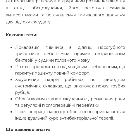
Оптимальним рішенням є хірургічний розтин інфільтрату
в стадії абсцедування, його ретельна санація
антисептиками та встановлення тимчасового дренажу
для відтоку ексудату.
Ключові тези:
Локалізація гнійника в ділянці носогубного
трикутника небезпечна прямим потраплянням
бактерій у судини головного мозку.
Розтин проводиться під місцевим знеболенням, що
гарантує пацієнту повний комфорт.
Хірургічний надріз робиться по природних
анатомічних складках, що виключає появу грубих
рубців.
Обов’язковим етапом лікування є дренування рани
та регулярні післяопераційні перев’язки.
Після операції пацієнту обов’язково призначається
індивідуальний курс антибактеріальної терапії.
Що важливо знати: