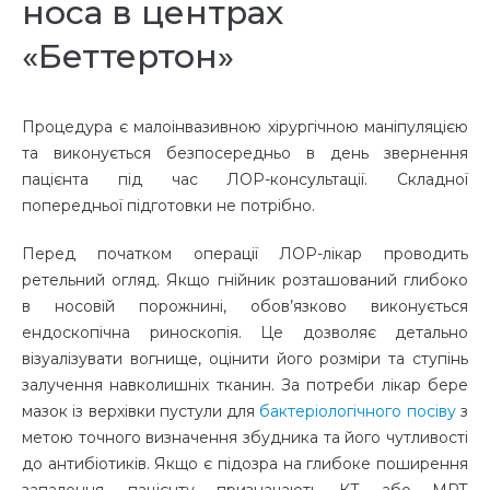
носа в центрах
«Беттертон»
Процедура є малоінвазивною хірургічною маніпуляцією
та виконується безпосередньо в день звернення
пацієнта під час ЛОР-консультації. Складної
попередньої підготовки не потрібно.
Перед початком операції ЛОР-лікар проводить
ретельний огляд. Якщо гнійник розташований глибоко
в носовій порожнині, обов’язково виконується
ендоскопічна риноскопія. Це дозволяє детально
візуалізувати вогнище, оцінити його розміри та ступінь
залучення навколишніх тканин. За потреби лікар бере
мазок із верхівки пустули для
бактеріологічного посіву
з
метою точного визначення збудника та його чутливості
до антибіотиків. Якщо є підозра на глибоке поширення