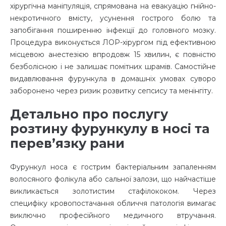
хірургічна маніпуляція, спрямована на евакуацію гнійно-
некротичного вмісту, усунення гострого болю та
запобігання поширенню інфекції до головного мозку.
Процедура виконується ЛОР-хірургом під ефективною
місцевою анестезією впродовж 15 хвилин, є повністю
безболісною і не залишає помітних шрамів. Самостійне
видавлювання фурункула в домашніх умовах суворо
заборонено через ризик розвитку сепсису та менінгіту.
Детально про послугу
розтину фурункулу в носі та
перев’язку рани
Фурункул носа є гострим бактеріальним запаленням
волосяного фолікула або сальної залози, що найчастіше
викликається золотистим стафілококом. Через
специфіку кровопостачання обличчя патологія вимагає
виключно професійного медичного втручання.