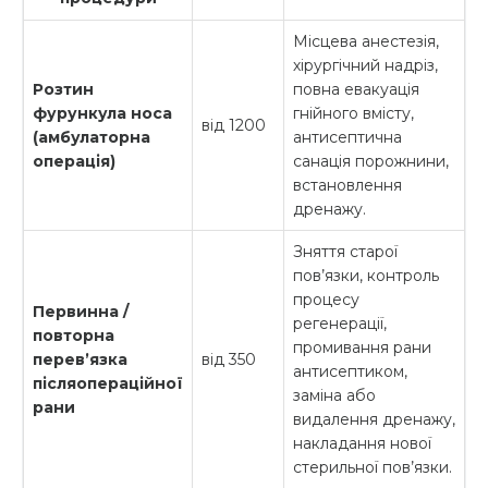
Місцева анестезія,
хірургічний надріз,
Розтин
повна евакуація
фурункула носа
гнійного вмісту,
від 1200
(амбулаторна
антисептична
операція)
санація порожнини,
встановлення
дренажу.
Зняття старої
пов’язки, контроль
процесу
Первинна /
регенерації,
повторна
промивання рани
перев’язка
від 350
антисептиком,
післяопераційної
заміна або
рани
видалення дренажу,
накладання нової
стерильної пов’язки.