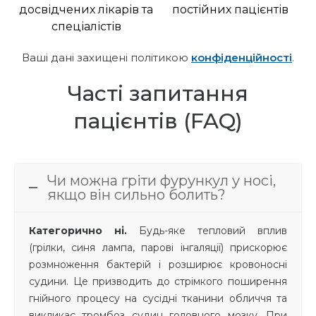
досвідчених лікарів та
постійних пацієнтів
спеціалістів
Ваші дані захищені політикою
конфіденційності
.
Часті запитання
пацієнтів (FAQ)
Чи можна гріти фурункул у носі,
якщо він сильно болить?
Категорично ні.
Будь-яке тепловий вплив
(грілки, синя лампа, парові інгаляції) прискорює
розмноження бактерій і розширює кровоносні
судини. Це призводить до стрімкого поширення
гнійного процесу на сусідні тканини обличчя та
викликає тромбоз судин головного мозку. При