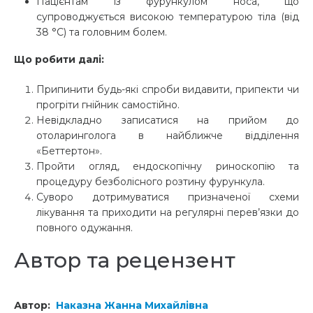
Пацієнтам із фурункулом носа, що
супроводжується високою температурою тіла (від
38 °C) та головним болем.
Що робити далі:
Припинити будь-які спроби видавити, припекти чи
прогріти гнійник самостійно.
Невідкладно записатися на прийом до
отоларинголога в найближче відділення
«Беттертон».
Пройти огляд, ендоскопічну риноскопію та
процедуру безболісного розтину фурункула.
Суворо дотримуватися призначеної схеми
лікування та приходити на регулярні перев’язки до
повного одужання.
Автор та рецензент
Автор:
Наказна Жанна Михайлівна