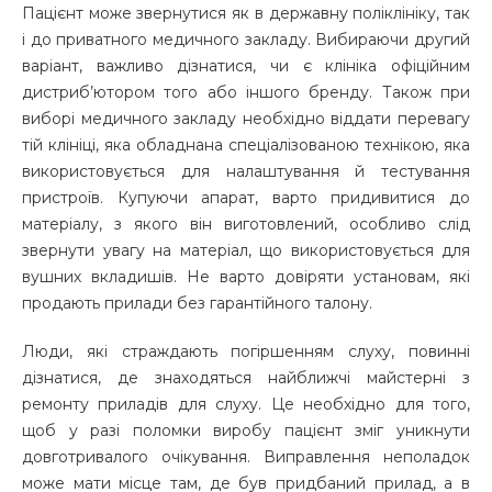
Пацієнт може звернутися як в державну поліклініку, так
і до приватного медичного закладу. Вибираючи другий
варіант, важливо дізнатися, чи є клініка офіційним
дистриб’ютором того або іншого бренду. Також при
виборі медичного закладу необхідно віддати перевагу
тій клініці, яка обладнана спеціалізованою технікою, яка
використовується для налаштування й тестування
пристроїв. Купуючи апарат, варто придивитися до
матеріалу, з якого він виготовлений, особливо слід
звернути увагу на матеріал, що використовується для
вушних вкладишів. Не варто довіряти установам, які
продають прилади без гарантійного талону.
Люди, які страждають погіршенням слуху, повинні
дізнатися, де знаходяться найближчі майстерні з
ремонту приладів для слуху. Це необхідно для того,
щоб у разі поломки виробу пацієнт зміг уникнути
довготривалого очікування. Виправлення неполадок
може мати місце там, де був придбаний прилад, а в