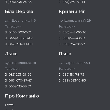
(096) 545-24-35
(067) 239-69-18
Біла Церква
Кривий Ріг
вул. Шевченка, 146
пр. Центральний, 29
Телефони:
Телефони:
(0456) 309-969
(056) 443-00-30
(066) 409-30-62
(098) 744-60-13
(067) 234-89-88
(050) 257-20-72
Львів
Львів
вул. Городоцька, 81
вул. Стрийська, 45Д
Телефони:
Телефони:
(032) 253-69-65
(095) 110-78-75
(067) 670-87-47
(098) 033-10-85
(050) 433-37-57
Про Компанію
Статті