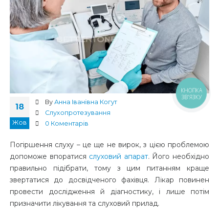
КНОПКА
ЗВ'ЯЗКУ
By
Анна Іванівна Когут
18
Cлухопротезування
Жов
0 Коментарів
Погіршення слуху – це ще не вирок, з цією проблемою
допоможе впоратися
слуховий апарат
. Його необхідно
правильно підібрати, тому з цим питанням краще
звертатися до досвідченого фахівця. Лікар повинен
провести дослідження й діагностику, і лише потім
призначити лікування та слуховий прилад.