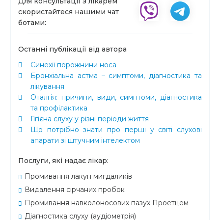
Для консультації з лікарем
скористайтеся нашими чат
ботами:
Останні публікації від автора
Синехії порожнини носа
Бронхіальна астма – симптоми, діагностика та
лікування
Оталгія: причини, види, симптоми, діагностика
та профілактика
Гігієна слуху у різні періоди життя
Що потрібно знати про перші у світі слухові
апарати зі штучним інтелектом
Послуги, які надає лікар:
Промивання лакун мигдаликів
Видалення сірчаних пробок
Промивання навколоносових пазух Проетцем
Діагностика слуху (аудіометрія)