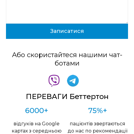
Або скористайтеся нашими чат-
ботами
ПЕРЕВАГИ Беттертон
6000+
75%+
відгуків на Google
пацієнтів звертаються
картах з середньою
до нас по рекомендації