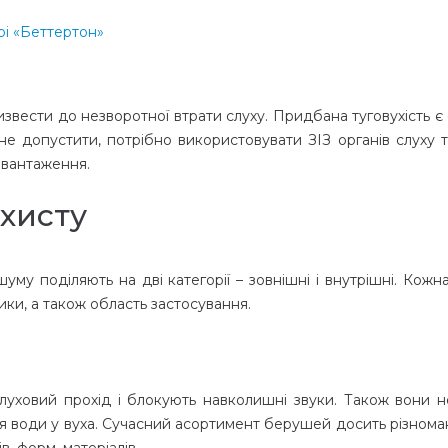
рі «Беттертон»
ризвести до незворотної втрати слуху. Придбана туговухість 
 допустити, потрібно використовувати ЗІЗ органів слуху т
авантаження.
ахисту
уму поділяють на дві категорії – зовнішні і внутрішні. Кожн
тики, а також область застосування.
 слуховий прохід і блокують навколишні звуки. Також вони н
 води у вуха. Сучасний асортимент берушей досить різноман
, форм, матеріалів.