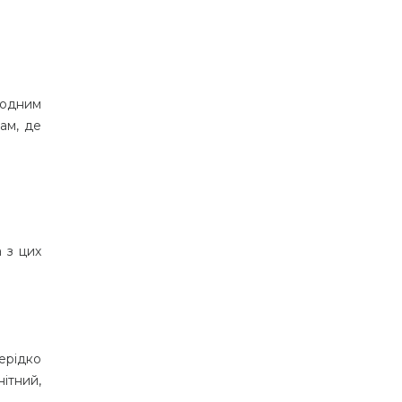
є одним
ам, де
а з цих
ерідко
ітний,