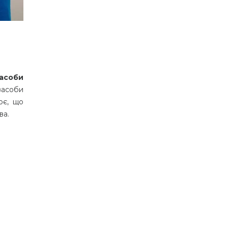
засоби
засоби
ює, що
ва.