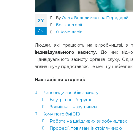
By
Ольга Володимирівна Передерій
27
Без категорії
Січ
0 Коментарів
Людям, які працюють на виробництві, з 
індивідуального захисту.
До них віднос
індивідуального захисту органів слуху. Од
вплив шуму представляє не меншу небезпеку,
Навігація по сторінці:
Різновиди засобів захисту
Внутрішні – беруші
Зовнішні – навушники
Кому потрібні ЗІЗ
Робота на шкідливих виробництвах
Професії, пов’язані із стріляниною