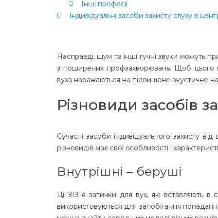
Інші професії
Індивідуальні засоби захисту слуху в цент
Насправді, шум та інші гучні звуки можуть п
з поширених профзахворювань. Щоб цього не
вуха наражаються на підвищене акустичне н
Різновиди засобів з
Сучасні засоби індивідуального захисту від ш
різновидів має свої особливості і характерис
Внутрішні – беруші
Ці ЗІЗ є затички для вух, які вставляють в
використовуються для запобігання попадання
можна знайти серед них моделі різних розмірів