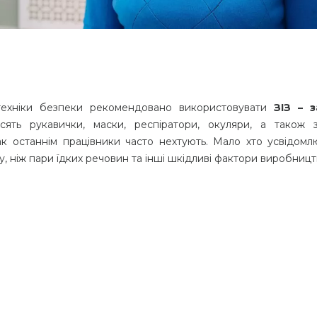
техніки безпеки рекомендовано використовувати
ЗІЗ – 
ять рукавички, маски, респіратори, окуляри, а також 
нак останнім працівники часто нехтують. Мало хто усвідомл
 ніж пари їдких речовин та інші шкідливі фактори виробницт