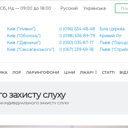
 Сб, Нд — 09:00 до 18:00
Русский
Українська
Київ (“Нивки”)
(096) 634-48-48
Біла Церква
Київ (“Оболонь”)
(098) 636-89-79
Кривий Ріг
Київ (“Дарниця”)
(050) 035-87-17
Львів (“Город
Київ (“Саксаганського”)
(067) 239-69-18
Львів (“Стрий
ИКА
ЛОР
ЛАРИНГОФОНИ
ЦІНИ
ЛІКАРІ
СТАТТІ
ВІД
о захисту слуху
И ІНДИВІДУАЛЬНОГО ЗАХИСТУ СЛУХУ