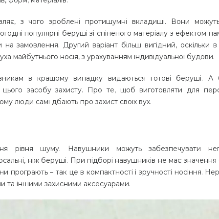
вляє, з чого зроблені протишумні вкладиші. Вони можут
годні популярні беруші зі спіненого матеріалу з ефектом пам’
на замовлення. Другий варіант більш вигідний, оскільки в
уха майбутнього носія, з урахуванням індивідуальної будови.
івникам в кращому випадку видаються готові беруші. А 
 цього засобу захисту. Про те, щоб виготовляти для пер
Тому люди самі дбають про захист своїх вух.
ня рівня шуму. Навушники можуть забезпечувати неп
рсальні, ніж беруші. При підборі навушників не має значення
и програють – так це в компактності і зручності носіння. Нер
ми та іншими захисними аксесуарами.