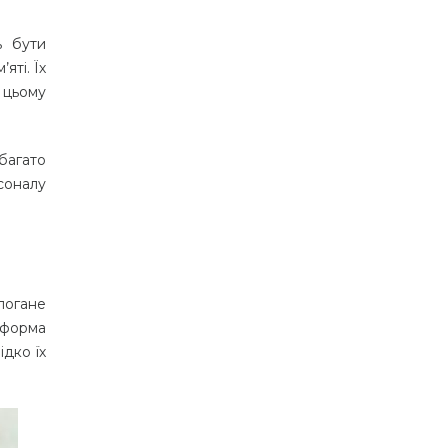
ь бути
яті. Їх
 цьому
багато
соналу
огане
 форма
ідко їх