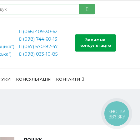
(066) 409-30-62
(098) 744-60-13
Запис на
консультацію
оцька”)
(067) 670-87-47
ська”)
(098) 033-10-85
ГУКИ
КОНСУЛЬТАЦІЯ
КОНТАКТИ
КНОПКА
ЗВ'ЯЗКУ
ПОШУК