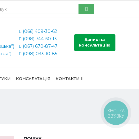
(066) 409-30-62
(098) 744-60-13
Запис на
консультацію
оцька”)
(067) 670-87-47
ська”)
(098) 033-10-85
ГУКИ
КОНСУЛЬТАЦІЯ
КОНТАКТИ
КНОПКА
ЗВ'ЯЗКУ
ПОШУК