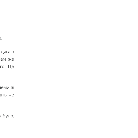
.
надягаю
сам же
ого. Це
леми зі
віть не
 було,