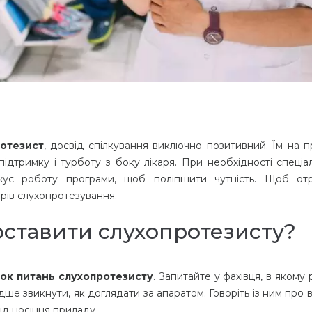
отезист
, досвід спілкування виключно позитивний. Їм на п
дтримку і турботу з боку лікаря. При необхідності спеціал
ує роботу програми, щоб поліпшити чутність. Щоб от
трів слухопротезування.
оставити слухопротезисту?
ок питань слухопротезисту
. Запитайте у фахівця, в якому
ше звикнути, як доглядати за апаратом. Говоріть із ним про 
від носіння приладу.