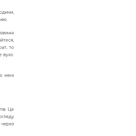
людини,
мію.
повинні
йтеся,
рат, то
е вухо.
о мені
тів. Це
догляду
 через