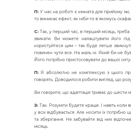
П:
У нас на роботі є кімната для прийому їжі
то виникає ефект, як ніби-то в якомусь скафа
С:
Так, у перший час, в перший місяць, треба 
звикати. Ви можете налаштувати його під 
користуйтеся цим – так буде легше звикнути.
повинен чути все. На жаль ні. Який би не бу
Його потрібно пристосовувати до вашої ситуа
П:
Я абсолютно не комплексую з цього при
говорять. Доводилося робити вигляд, що роз
Ви говорите, що адаптація триває до шести м
З:
Так. Розуміти будете краще. І навіть коли 
у всіх відбувається. Але носити їх потрібно 
та зберігання. Не забувайте від них відпоч
місяць.