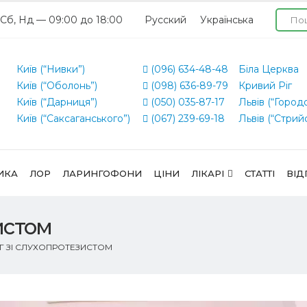
 Сб, Нд — 09:00 до 18:00
Русский
Українська
Київ (“Нивки”)
(096) 634-48-48
Біла Церква
Київ (“Оболонь”)
(098) 636-89-79
Кривий Ріг
Київ (“Дарниця”)
(050) 035-87-17
Львів (“Город
Київ (“Саксаганського”)
(067) 239-69-18
Львів (“Стрий
ИКА
ЛОР
ЛАРИНГОФОНИ
ЦІНИ
ЛІКАРІ
СТАТТІ
ВІД
истом
Г ЗІ СЛУХОПРОТЕЗИСТОМ