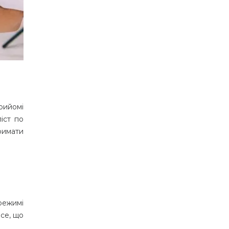
рийомі
іст по
римати
 режимі
все, що