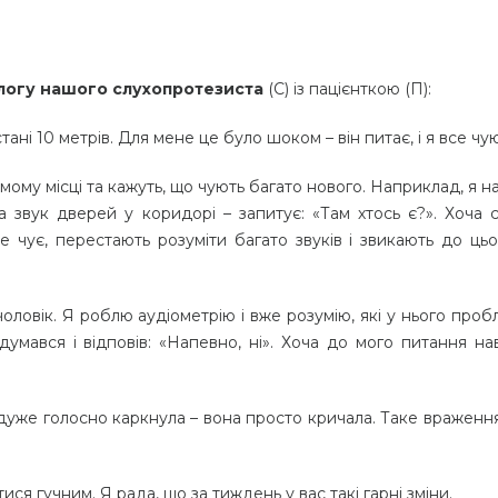
логу нашого слухопротезиста
(С) із пацієнткою (П):
ні 10 метрів. Для мене це було шоком – він питає, і я все чую
мому місці та кажуть, що чують багато нового. Наприклад, я 
а звук дверей у коридорі – запитує: «Там хтось є?». Хоча 
не чує, перестають розуміти багато звуків і звикають до ць
оловік. Я роблю аудіометрію і вже розумію, які у нього проб
адумався і відповів: «Напевно, ні». Хоча до мого питання на
уже голосно каркнула – вона просто кричала. Таке враження
ся гучним. Я рада, що за тиждень у вас такі гарні зміни.