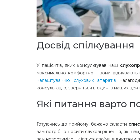
Досвід спілкування
У пацієнтів, яких консультував наш
слухопр
максимально комфортно – вони відчувають пі
налаштуванню слухових апаратів
налагодж
консультацію, зверніться в один із наших цен
Які питання варто п
Готуючись до прийому, бажано скласти
спис
вам потрібно носити слухові рішення, як швид
вам незрозуміло, і діліться своїми відчуттями 