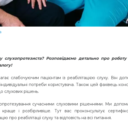
а
у слухопротезиста? Розповідаємо детально про роботу
алогу!
агає слабочуючим пацієнтам із реабілітацією слуху. Він доп
д індивідуальні потреби користувача. Також цей фахівець кон
до слухових рішень.
опротезування сучасними слуховими рішеннями. Ми допом
 краще і розбірливіше. Тут вас проконсультує сертифік
ю про реабілітації слуху та відповість на всі питання.