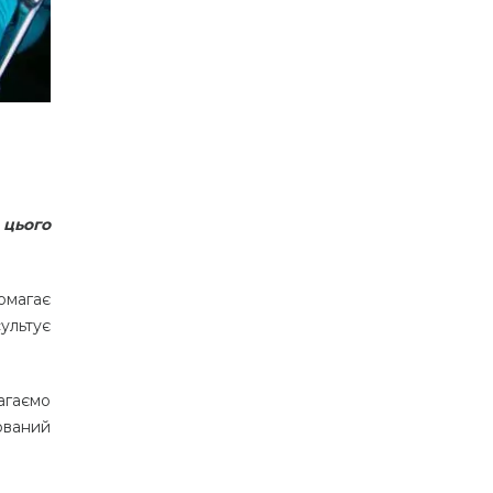
 цього
омагає
сультує
агаємо
ований