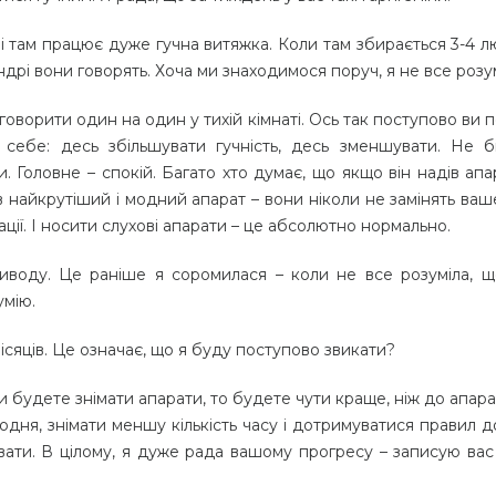
, і там працює дуже гучна витяжка. Коли там збирається 3-4 
ндрі вони говорять. Хоча ми знаходимося поруч, я не все розу
говорити один на один у тихій кімнаті. Ось так поступово ви 
себе: десь збільшувати гучність, десь зменшувати. Не бі
 Головне – спокій. Багато хто думає, що якщо він надів апа
в найкрутіший і модний апарат – вони ніколи не замінять ваш
ції. І носити слухові апарати – це абсолютно нормально.
воду. Це раніше я соромилася – коли не все розуміла, щ
умію.
ісяців. Це означає, що я буду поступово звикати?
ви будете знімати апарати, то будете чути краще, ніж до апара
щодня, знімати меншу кількість часу і дотримуватися правил 
ивати. В цілому, я дуже рада вашому прогресу – записую вас