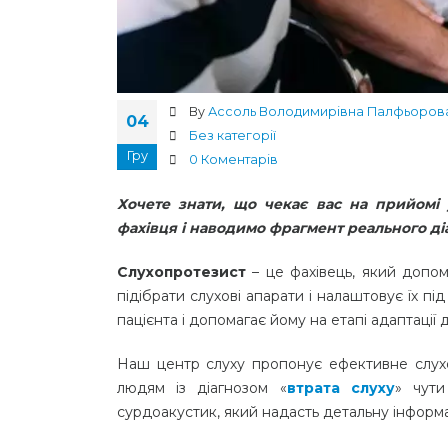
By
Ассоль Володимирівна Палфьоров
04
Без категорії
Гру
0 Коментарів
Хочете знати, що чекає вас на прийомі 
фахівця і наводимо фрагмент реального ді
Слухопротезист
– це фахівець, який допом
підібрати слухові апарати і налаштовує їх пі
пацієнта і допомагає йому на етапі адаптації 
Наш центр слуху пропонує ефективне слух
людям із діагнозом «
втрата слуху
» чути
сурдоакустик, який надасть детальну інформаці