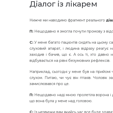
Діалог із лікарем
Нижче ми наводимо фрагмент реального
діа
П:
Нещодавно я змогла почути промову з відста
С:
У мене багато пацієнтів сидять на цьому са
слуховий апарат, і людина відразу реагує н
заходив і бачив, що є. А ось ті, хто давно 
відбувається на рівні безумовних рефлексів.
Наприклад, сьогодні у мене був на прийомі ч
слухом. Питаю, чи чує він птахів. Чоловік з
замислювався про це.
П:
Нещодавно наді мною пролетіла ворона і д
що вона була у мене над головою.
С:
Із незвички вам якийсь час все буде здавати