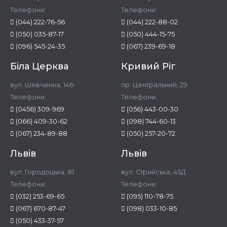
Телефони:
Телефони:
(044) 222-76-56
(044) 222-88-02
(050) 035-87-17
(050) 444-15-75
(096) 545-24-35
(067) 239-69-18
Біла Церква
Кривий Ріг
вул. Шевченка, 146
пр. Центральний, 29
Телефони:
Телефони:
(0456) 309-969
(056) 443-00-30
(066) 409-30-62
(098) 744-60-13
(067) 234-89-88
(050) 257-20-72
Львів
Львів
вул. Городоцька, 81
вул. Стрийська, 45Д
Телефони:
Телефони:
(032) 253-69-65
(095) 110-78-75
(067) 670-87-47
(098) 033-10-85
(050) 433-37-57