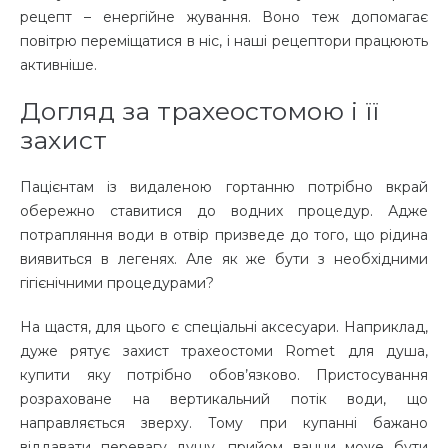
рецепт – енергійне жування. Воно теж допомагає
повітрю переміщатися в ніс, і наші рецептори працюють
активніше.
Догляд за трахеостомою і її
захист
Пацієнтам із видаленою гортанню потрібно вкрай
обережно ставитися до водних процедур. Адже
потрапляння води в отвір призведе до того, що рідина
виявиться в легенях. Але як же бути з необхідними
гігієнічними процедурами?
На щастя, для цього є спеціальні аксесуари. Наприклад,
дуже рятує захист трахеостоми Romet для душа,
купити яку потрібно обов’язково. Пристосування
розраховане на вертикальний потік води, що
направляється зверху. Тому при купанні бажано
віддавати перевагу душу, прийом ванни може бути