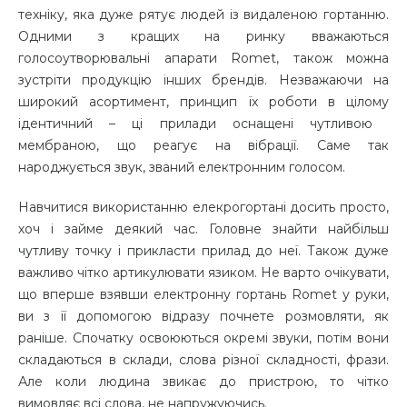
техніку, яка дуже рятує людей із видаленою гортанню.
Одними з кращих на ринку вважаються
голосоутворювальні апарати Romet, також можна
зустріти продукцію інших брендів. Незважаючи на
широкий асортимент, принцип їх роботи в цілому
ідентичний – ці прилади оснащені чутливою ​​
мембраною, що реагує на вібрації. Саме так
народжується звук, званий електронним голосом.
Навчитися використанню елекрогортані досить просто,
хоч і займе деякий час. Головне знайти найбільш
чутливу точку і прикласти прилад до неї. Також дуже
важливо чітко артикулювати язиком. Не варто очікувати,
що вперше взявши електронну гортань Romet у руки,
ви з її допомогою відразу почнете розмовляти, як
раніше. Спочатку освоюються окремі звуки, потім вони
складаються в склади, слова різної складності, фрази.
Але коли людина звикає до пристрою, то чітко
вимовляє всі слова, не напружуючись.