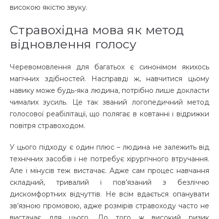
високою якістю звуку.
Стравохідна мова як метод
відновлення голосу
Черевомовлення для багатьох є синонімом якихось
магічних здібностей. Насправді ж, навчитися цьому
навику може будь-яка людина, потрібно лише докласти
чималих зусиль. Це так званий логопедичний метод
голосової реабілітації, що полягає в ковтанні і відрижки
повітря стравоходом.
У цього підходу є один плюс – людина не залежить від
технічних засобів і не потребує хірургічного втручання.
Але і мінусів теж вистачає. Адже сам процес навчання
складний, тривалий і пов’язаний з безліччю
дискомфортних відчуттів. Не всім вдається опанувати
зв’язною промовою, адже розмірів стравоходу часто не
вистачає для цього. До того ж високий ризик