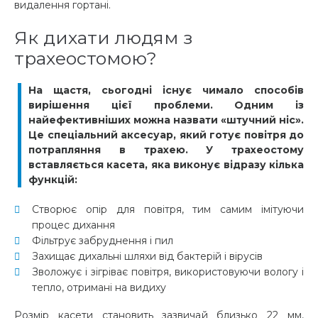
видалення гортані.
Як дихати людям з
трахеостомою?
На щастя, сьогодні існує чимало способів
вирішення цієї проблеми. Одним із
найефективніших можна назвати «штучний ніс».
Це спеціальний аксесуар, який готує повітря до
потрапляння в трахею. У трахеостому
вставляється касета, яка виконує відразу кілька
функцій:
Створює опір для повітря, тим самим імітуючи
процес дихання
Фільтрує забруднення і пил
Захищає дихальні шляхи від бактерій і вірусів
Зволожує і зігріває повітря, використовуючи вологу і
тепло, отримані на видиху
Розмір касети становить зазвичай близько 22 мм,