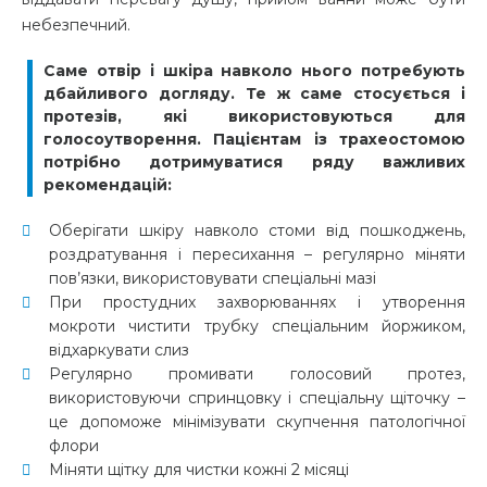
небезпечний.
Саме отвір і шкіра навколо нього потребують
дбайливого догляду. Те ж саме стосується і
протезів, які використовуються для
голосоутворення. Пацієнтам із трахеостомою
потрібно дотримуватися ряду важливих
рекомендацій:
Оберігати шкіру навколо стоми від пошкоджень,
роздратування і пересихання – регулярно міняти
пов’язки, використовувати спеціальні мазі
При простудних захворюваннях і утворення
мокроти чистити трубку спеціальним йоржиком,
відхаркувати слиз
Регулярно промивати голосовий протез,
використовуючи спринцовку і спеціальну щіточку –
це допоможе мінімізувати скупчення патологічної
флори
Міняти щітку для чистки кожні 2 місяці