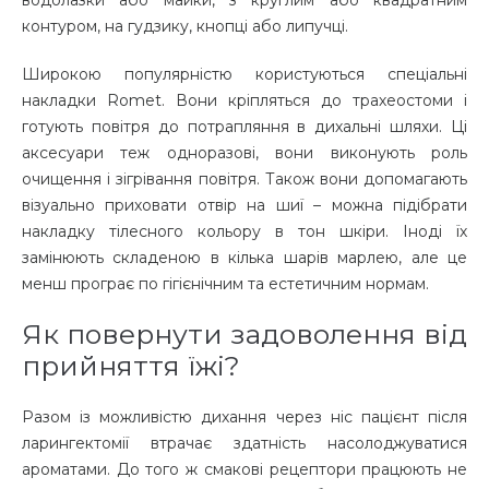
контуром, на гудзику, кнопці або липучці.
Широкою популярністю користуються спеціальні
накладки Romet. Вони кріпляться до трахеостоми і
готують повітря до потрапляння в дихальні шляхи. Ці
аксесуари теж одноразові, вони виконують роль
очищення і зігрівання повітря. Також вони допомагають
візуально приховати отвір на шиї – можна підібрати
накладку тілесного кольору в тон шкіри. Іноді їх
замінюють складеною в кілька шарів марлею, але це
менш програє по гігієнічним та естетичним нормам.
Як повернути задоволення від
прийняття їжі?
Разом із можливістю дихання через ніс пацієнт після
ларингектомії втрачає здатність насолоджуватися
ароматами. До того ж смакові рецептори працюють не