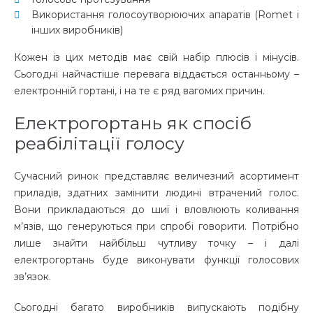
Використання голосоутворюючих апаратів (Romet і
інших виробників)
Кожен із цих методів має свій набір плюсів і мінусів.
Сьогодні найчастіше перевага віддається останньому –
електронній гортані, і на те є ряд вагомих причин.
Електрогортань як спосіб
реабілітації голосу
Сучасний ринок представляє величезний асортимент
приладів, здатних замінити людині втрачений голос.
Вони прикладаються до шиї і вловлюють коливання
м’язів, що генеруються при спробі говорити. Потрібно
лише знайти найбільш чутливу точку – і далі
електрогортань буде виконувати функції голосових
зв’язок.
Сьогодні багато виробників випускають подібну