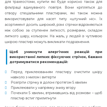
для трахеостоми, купити які буде корисно також для
фільтрації вдихуваного повітря. Вони кріпляться до
отвору спеціальними пластирами, які також можна
використовувати для касет типу «штучний ніс». Їх
асортимент досить широкий, різні стрічки відрізняються
між собою за ступенем липкості, розмірами, складом
липкого шару, кольором. На жаль, у людей із чутливою
шкірою пластирі можуть викликати подразнення.
Щоб уникнути алергічних реакцій при
використанні липких фіксуючих стрічок, бажано
дотримуватися рекомендацій:
Перед приклеюванням пластиру очистити шкіру
навколо з милом і витерти
Розігріти стрічку в долоні протягом 5 хвилин
Приклеювати у напрямку знизу вгору
Почекати 5 хвилин, втримавшись від розмови – щоб
пластир встиг прилипнути