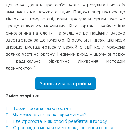
довго не давати про себе знати, у результаті чого їх
виявляють на важких стадіях. Пацієнт звертається до
лікаря на тому етапі, коли врятувати орган вже не
представляється можливим. Рак гортані – найчастіша
онкологічна патологія. На жаль, не всі пацієнти вчасно
звертаються за допомогою. В результаті деякі діагнози
вперше виставляються у важкій стадії, коли уражена
велика частина органу. І єдиний вихід у цьому випадку
– радикальне хірургічне лікування методом
ларингектомії.
Записатися на прийом
Зміст сторінки
:
Трохи про анатомію гортані
Як розмовляти після ларінгектоміі?
Електрогортань як спосіб реабілітації голосу
Стравохідна мова як метод відновлення голосу