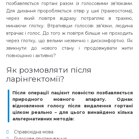
позбавляється гортані разом із голосовими зв’язками.
Для дихання проробляється отвір у шиї (трахеостома),
через який повітря відразу потрапляє в трахею,
минаючи глотку. Втративши голосові зв’язки, людина
втрачає і голос. До того ж повітря більше не проходить
через глотку, що вельми незвично і дискомфортно. Як
звикнути до нового стану і продовжувати жити
повноцінно і активно?
Як розмовляти після
ларінгектомії?
Після операції пацієнт повністю позбавляється
природного мовного апарату. Однак
відновлення голосу після видалення гортані
цілком реально – для цього винайдено кілька
альтернативних методів:
Стравохідна мова
Голосове протезування