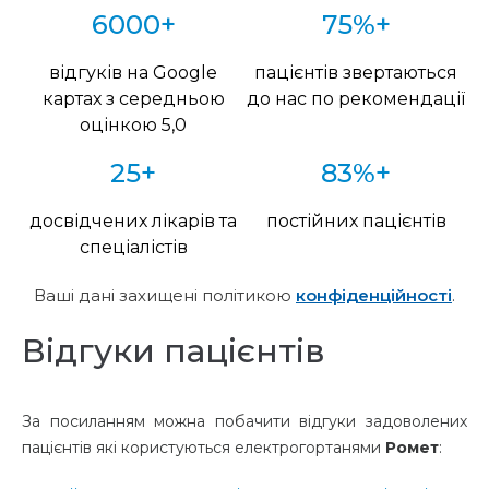
6000+
75%+
відгуків на Google
пацієнтів звертаються
картах з середньою
до нас по рекомендації
оцінкою 5,0
25+
83%+
досвідчених лікарів та
постійних пацієнтів
спеціалістів
Ваші дані захищені політикою
конфіденційності
.
Відгуки пацієнтів
За посиланням можна побачити відгуки задоволених
пацієнтів які користуються електрогортанями
Ромет
: