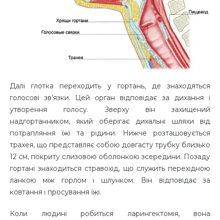
Далі глотка переходить у гортань, де знаходяться
голосові зв’язки. Цей орган відповідає за дихання і
утворення голосу. Зверху він захищений
надгортанником, який оберігає дихальні шляхи від
потрапляння їжі та рідини. Нижче розташовується
трахея, що представляє собою довгасту трубку близько
12 см, покриту слизовою оболонкою зсередини. Позаду
гортані знаходиться стравохід, що служить перехідною
ланкою між горлом і шлунком. Він відповідає за
ковтання і просування їжі.
Коли людині робиться ларингектомія, вона