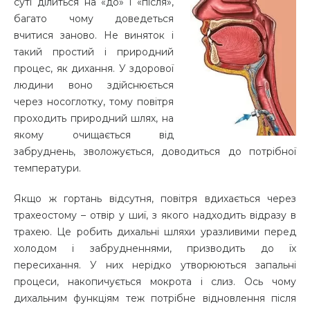
суті ділиться на «до» і «після»,
багато чому доведеться
вчитися заново. Не виняток і
такий простий і природний
процес, як дихання. У здорової
людини воно здійснюється
через носоглотку, тому повітря
проходить природний шлях, на
якому очищається від
забруднень, зволожується, доводиться до потрібної
температури.
Якщо ж гортань відсутня, повітря вдихається через
трахеостому – отвір у шиї, з якого надходить відразу в
трахею. Це робить дихальні шляхи уразливими перед
холодом і забрудненнями, призводить до їх
пересихання. У них нерідко утворюються запальні
процеси, накопичується мокрота і слиз. Ось чому
дихальним функціям теж потрібне відновлення після