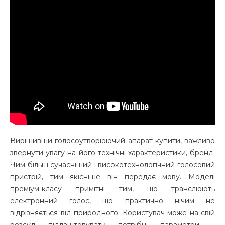
Вирішивши голосоутворюючий апарат купити, важливо
звернути увагу на його технічні характеристики, бренд.
Чим більш сучасніший і високотехнологічний голосовий
пристрій, тим якісніше він передає мову. Моделі
преміум-класу примітні тим, що транслюють
електронний голос, що практично нічим не
відрізняється від природного. Користувач може на свій
розсуд підлаштовувати потрібні параметри –