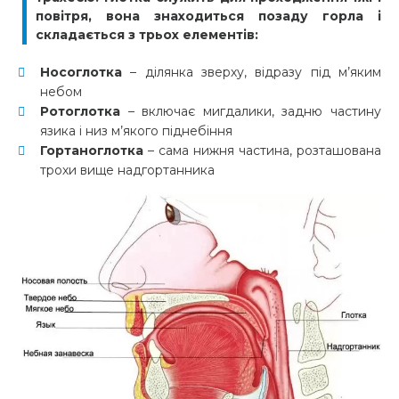
повітря, вона знаходиться позаду горла і
складається з трьох елементів:
Носоглотка
– ділянка зверху, відразу під м’яким
небом
Ротоглотка
– включає мигдалики, задню частину
язика і низ м’якого піднебіння
Гортаноглотка
– сама нижня частина, розташована
трохи вище надгортанника