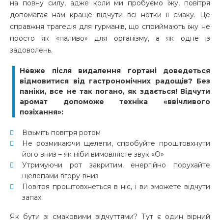
на повну силу, адже коли ми пробуємо їжу, повітря
допомагає нам краще відчути всі нотки її смаку. Це
справжня трагедія для гурманів, що сприймають їжу не
просто як «паливо» для організму, а як одне із
задоволень.
Невже після видалення гортані доведеться
відмовитися від гастрономічних радощів? Без
паніки, все не так погано, як здається! Відчути
аромат допоможе техніка «ввічливого
позіхання»:
Візьміть повітря ротом
Не розмикаючи щелепи, спробуйте проштовхнути
його вниз – як ніби вимовляєте звук «О»
Утримуючи рот закритим, енергійно порухайте
щелепами вгору-вниз
Повітря проштовхнеться в ніс, і ви зможете відчути
запах
Як бути зі смаковими відчуттями? Тут є один вірний