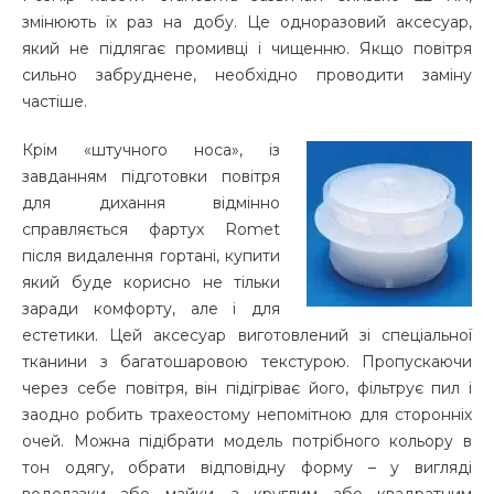
змінюють їх раз на добу. Це одноразовий аксесуар,
який не підлягає промивці і чищенню. Якщо повітря
сильно забруднене, необхідно проводити заміну
частіше.
Крім «штучного носа», із
завданням підготовки повітря
для дихання відмінно
справляється фартух Romet
після видалення гортані, купити
який буде корисно не тільки
заради комфорту, але і для
естетики. Цей аксесуар виготовлений зі спеціальної
тканини з багатошаровою текстурою. Пропускаючи
через себе повітря, він підігріває його, фільтрує пил і
заодно робить трахеостому непомітною для сторонніх
очей. Можна підібрати модель потрібного кольору в
тон одягу, обрати відповідну форму – у вигляді
водолазки або майки, з круглим або квадратним