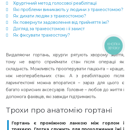
Хірургічний метод голосової реабілітації
Які проблеми виникають у людини з трахеостомою?
Як дихати людям з трахеостомою?
Як повернути задоволення від прийняття їжі?
Догляд за трахеостомою і її захист
Як фіксувати трахеостому?
КНОПКА
ЗВ'ЯЗКУ
Видаляючи гортань, хірурги рятують хворому життя,
тому не варто сприймати стан після операції як
складність. Можливість прооперувати пацієнта – краще,
ніж неоперабельних стан. А з реабілітацією після
ларингектомії можна впоратися – зараз для цього є
багато корисних аксесуарів. Головне – любов до життя і
допомога фахівців, які завжди підтримають.
Трохи про анатомію гортані
Гортань є проміжною ланкою між горлом і
трахеєю. Глотка служить для проходження їжі і