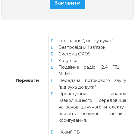
Замовити
Технологія “дзвін у вухах”
Безпровідний зв’язок
Система CROS
Котушка
Подвійне радіо (2,4 ГГц +
NFMI)
Переваги
Передача потокового звуку
“від вуха до вуха”
Проведення аналізу
навколишнього середовища
на основі штучного інтелекту і
вносить розумні і негайні
коригування.
Новий ТВ