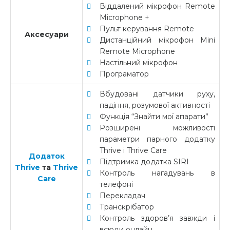
Віддалений мікрофон Remote
Microphone +
Пульт керування Remote
Аксесуари
Дистанційний мікрофон Mini
Remote Microphone
Настільний мікрофон
Програматор
Вбудовані датчики руху,
падіння, розумової активності
Функція “Знайти мої апарати”
Розширені можливості
параметри парного додатку
Thrive і Thrive Care
Додаток
Підтримка додатка SIRI
Thrive
та
Thrive
Контроль нагадувань в
Care
телефоні
Перекладач
Транскрібатор
Контроль здоров’я завжди і
всюди онлайн