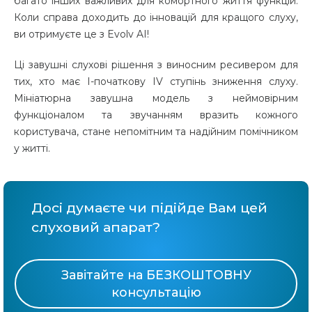
багато інших важливих для комортного життя функцій.
Коли справа доходить до інновацій для кращого слуху,
ви отримуєте це з Evolv AI!
Ці завушні слухові рішення з виносним ресивером для
тих, хто має І-початкову IV ступінь зниження слуху.
Мініатюрна завушна модель з неймовірним
функціоналом та звучанням вразить кожного
користувача, стане непомітним та надійним помічником
у житті.
Досі думаєте чи підійде Вам цей
слуховий апарат?
Завітайте на БЕЗКОШТОВНУ
консультацію