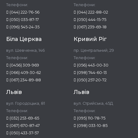
Телефони:
Телефони:
(044) 222-76-56
(044) 222-88-02
(050) 035-87-17
(050) 444-15-75
(096) 545-24-35
(067) 239-69-18
Біла Церква
Кривий Ріг
вул. Шевченка, 146
пр. Центральний, 29
Телефони:
Телефони:
(0456) 309-969
(056) 443-00-30
(066) 409-30-62
(098) 744-60-13
(067) 234-89-88
(050) 257-20-72
Львів
Львів
вул. Городоцька, 81
вул. Стрийська, 45Д
Телефони:
Телефони:
(032) 253-69-65
(095) 110-78-75
(067) 670-87-47
(098) 033-10-85
(050) 433-37-57