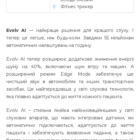
Фітнес трекер
Evolv AI
— найкраще рішення для кращого слуху. І
тепер це легше, ніж будь-коли. Завдяки 55 мільйонам
автоматичних налаштувань на годину
Evolv AI тепер розширює додаткове зниження енергії
шуму на 40%, включаючи шум вітру та машин. А
розширений режим Edge Mode забезпечує ще
чистіший звук в автомобілях та інших транспортних
засобах. Це найпередовіша у світі слухова технологія,
яка плавно адаптується до життя кожного пацієнта.
Evolv AI – стильна лінійка найінноваційнішиих у світі
слухових апаратів, що мають інтегровані датчики, які
автоматично підключаються, адаптуються до життя
пацієнта і забезпечують виявлення падіння, а також