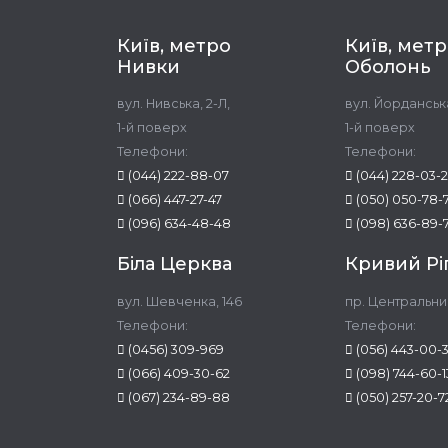
Київ, метро
Київ, мет
Нивки
Оболонь
вул. Нивська, 2-Л,
вул. Йорданська
1-й поверх
1-й поверх
Телефони:
Телефони:
(044) 222-88-07
(044) 228-03-
(066) 447-27-47
(050) 050-78-
(096) 634-48-48
(098) 636-89-
Біла Церква
Кривий Рі
вул. Шевченка, 146
пр. Центральни
Телефони:
Телефони:
(0456) 309-969
(056) 443-00-
(066) 409-30-62
(098) 744-60-1
(067) 234-89-88
(050) 257-20-7