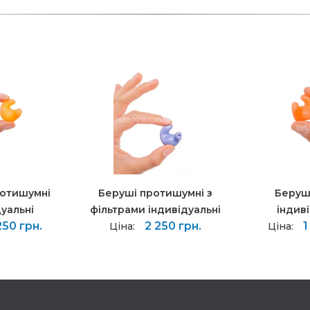
ротишумні
Беруші протишумні з
Беруші
дуальні
фільтрами індивідуальні
індиві
250 грн.
2 250 грн.
1
Ціна:
Ціна: