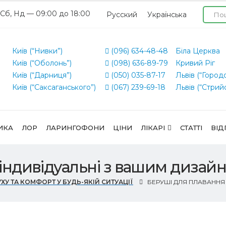
 Сб, Нд — 09:00 до 18:00
Русский
Українська
Київ (“Нивки”)
(096) 634-48-48
Біла Церква
Київ (“Оболонь”)
(098) 636-89-79
Кривий Ріг
Київ (“Дарниця”)
(050) 035-87-17
Львів (“Город
Київ (“Саксаганського”)
(067) 239-69-18
Львів (“Стрий
ИКА
ЛОР
ЛАРИНГОФОНИ
ЦІНИ
ЛІКАРІ
СТАТТІ
ВІД
індивідуальні з вашим дизай
УХУ ТА КОМФОРТ У БУДЬ-ЯКІЙ СИТУАЦІЇ
БЕРУШІ ДЛЯ ПЛАВАННЯ