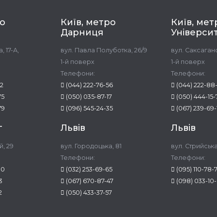
ро
Київ, метро
Київ, мет
Дарниця
Універси
, 17-А,
вул. Павла Полуботка, 26/9
вул. Саксаганс
1-й поверх
1-й поверх
Телефони:
Телефони:
22
(044) 222-76-56
(044) 222-88
75
(050) 035-87-17
(050) 444-15-
79
(096) 545-24-35
(067) 239-69-
г
Львів
Львів
й, 29
вул. Городоцька, 81
вул. Стрийська
Телефони:
Телефони:
30
(032) 253-69-65
(095) 110-78-
3
(067) 670-87-47
(098) 033-10
2
(050) 433-37-57