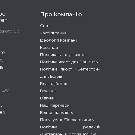
ро
Про Компанію
тет
Статті
ького, 90,
Часті питання
Ідеологія Компанії
Команда
-02
Політика в галузі якості
75
Політика якості для Пацієнтів
18
Політика якості «Беттертон»
для Лікарів
Благодійність
, 45Д
Вакансії
Відгуки
75
Наші партнери
-85
Відповідальність
Подякувати/Поскаржитися
Політика редакції
«Беттертон» (Editorial Policy)