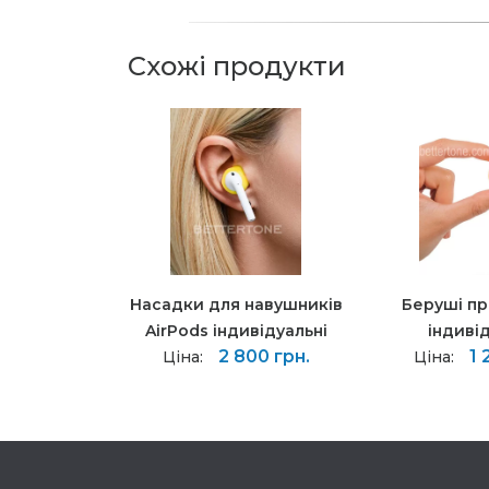
Схожі продукти
Насадки для навушників
Беруші п
AirPods індивідуальні
індиві
2 800 грн.
1 
Ціна:
Ціна: