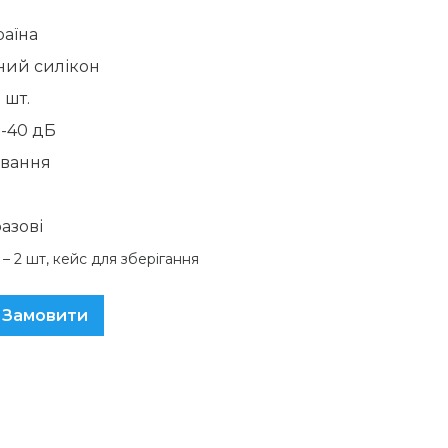
раїна
ний силікон
 шт.
-40 дБ
авання
азові
– 2 шт, кейс для зберігання
Замовити