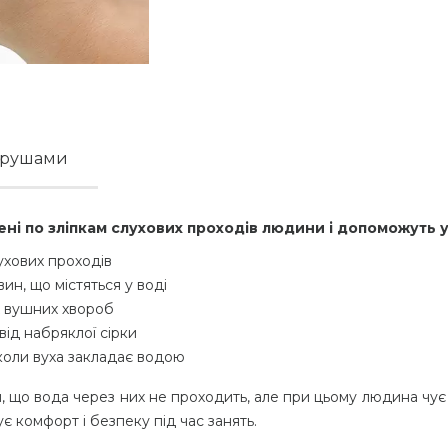
берушами
ені по зліпкам слухових проходів людини і допоможуть 
ухових проходів
вин, що містяться у воді
х вушних хвороб
ід набряклої сірки
 коли вуха закладає водою
 що вода через них не проходить, але при цьому людина чує 
є комфорт і безпеку під час занять.