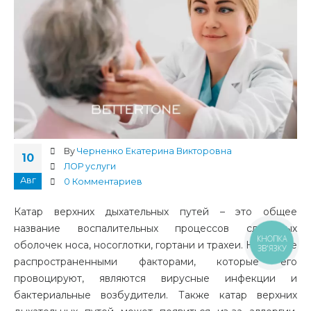
By
Черненко Екатерина Викторовна
10
ЛОР услуги
Авг
0 Комментариев
Катар верхних дыхательных путей – это общее
название воспалительных процессов слизистых
КНОПКА
оболочек носа, носоглотки, гортани и трахеи. Наиболее
ЗВ'ЯЗКУ
распространенными факторами, которые его
провоцируют, являются вирусные инфекции и
бактериальные возбудители. Также катар верхних