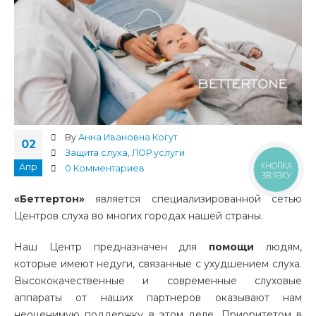
By
Анна Ивановна Когут
02
Защита слуха
,
ЛОР услуги
КНОПКА
Апр
0 Комментариев
ЗВ'ЯЗКУ
«Беттертон»
является специализированной сетью
Центров слуха во многих городах нашей страны.
Наш Центр предназначен для
помощи
людям,
которые имеют недуги, связанные с ухудшением слуха.
Высококачественные и современные слуховые
аппараты от наших партнеров оказывают нам
неоценимую поддержку в этом деле. Приоритетом в