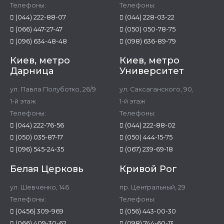
Телефоны:
Телефоны:
(044) 222-88-07
(044) 228-03-22
(066) 447-27-47
(050) 050-78-75
(096) 634-48-48
(098) 636-89-79
Киев, метро
Киев, метро
Дарница
Университет
ул. Павла Полуботко, 26/9
ул. Саксаганского, 90,
1-й этаж
1-й этаж
Телефоны:
Телефоны:
(044) 222-76-56
(044) 222-88-02
(050) 035-87-17
(050) 444-15-75
(096) 545-24-35
(067) 239-69-18
Белая Церковь
Кривой Рог
ул. Шевченко, 146
пр. Центральный, 29
Телефоны:
Телефоны:
(0456) 309-969
(056) 443-00-30
(066) 409-30-62
(098) 744-60-13