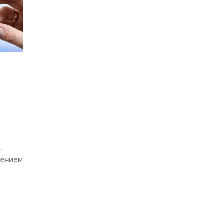
.
дением