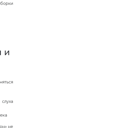
сборки
 и
няться
 слуха
века
он» не