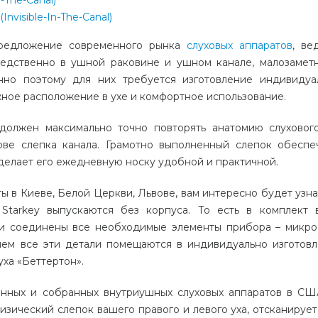
-The-Canal)
(Invisible-In-The-Canal)
предложение современного рынка
слуховых аппаратов
, ве
редственно в ушной раковине и ушном канале, малозамет
но поэтому для них требуется изготовление индивидуа
ное расположение в ухе и комфортное использование.
 должен максимально точно повторять анатомию слуховог
ове слепка канала. Грамотно выполненный слепок обеспе
 делает его ежедневную носку удобной и практичной.
ы в Киеве, Белой Церкви, Львове, вам интересно будет узнат
Starkey выпускаются без корпуса. То есть в комплект 
 и соединены все необходимые элементы прибора – микро
шем все эти детали помещаются в индивидуально изготов
ха «Беттертон».
анных и собранных внутриушных слуховых аппаратов в СШ
изический слепок вашего правого и левого уха, отсканирует