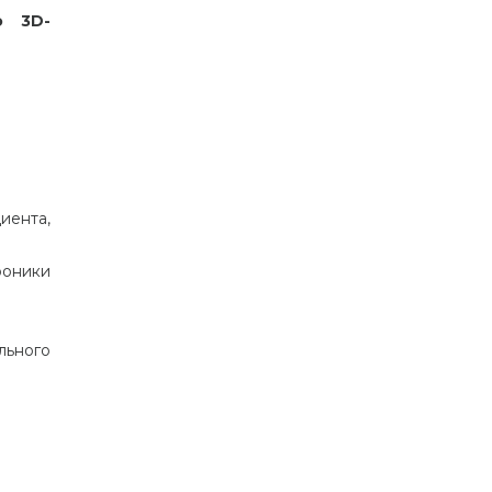
ю 3D-
иента,
роники
льного