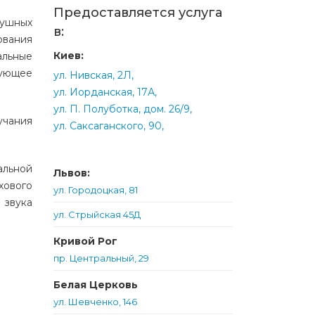
Предоставляется услуга
иушных
в:
ования
Киев:
альные
рующее
ул. Нивская, 2Л,
ул. Иорданская, 17А,
ул. П. Полуботка, дом. 26/9,
учания
ул. Саксаганского, 90,
альной
Львов:
хового
ул. Городоцкая, 81
 звука
ул. Стрыйская 45Д
Кривой Рог
пр. Центральный, 29
Белая Церковь
ул. Шевченко, 146