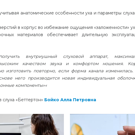
учитывая анатомические особенности уха и параметры слуха
ерстий в корпус во избежание ощущения «заложенности» ух
рочных материалов обеспечивает длительную эксплуат
получить внутриушный слуховой аппарат, максима
 высоким качеством звука и комфортом ношения.
Ко
о изготовить повторно, если форма канала изменилась.
снове него производится новая индивидуальная оболочк
ронные компоненты»
«
в слуха «Беттертон»
Бойко Алла Петровна