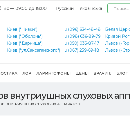
б, Вс — 09:00 до 18:00
Русский
Українська
Киев ("Нивки")
(096) 634-48-48
Белая Церк
Киев ("Оболонь")
(098) 636-89-79
Кривой Рог
Киев ("Дарница")
(050) 035-87-17
Львов («Гор
Киев ("ул.Саксаганского")
(067) 239-69-18
Львов («Стр
ОСТИКА
ЛОР
ЛАРИНГОФОНЫ
ЦЕНЫ
ВРАЧИ
БЛОГ
ов внутриушных слуховых апп
ОВ ВНУТРИУШНЫХ СЛУХОВЫХ АППАРАТОВ