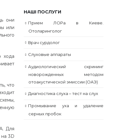
НАШІ ПОСЛУГИ
дь они
Прием ЛОРа в Киеве.
ны или
Отоларинголог
льного
Врач сурдолог
Слуховые аппараты
о хода
чивает
Аудиологический скрининг
новорожденных методом
отоакустической эмиссии (ОАЭ)
ь, что
входит
Диагностика слуха – тест на слух
схемы,
Промывание уха и удаление
ленную
серных пробок
А. Для
 на 3D