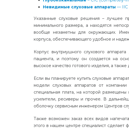
Глубококанальные
– CIC (Completely-In
Невидимые слуховые аппараты
— IIC 
Указанные слуховые решения – лучшее 
минимального размера, а находятся непос
вообще незаметны для окружающих. Имен
корпуса, обеспечивающего удобное и надеж
Корпус внутриушного слухового аппарата
пациента, и поэтому он создается на осн
высокое качество готового изделия, а также
Если вы планируете купить слуховые аппарат
модели слуховых аппаратов от компании 
специальная плата, на которой размещены
усилители, ресиверы и прочее. В дальней
оболочку сервисным инженером Центров слу
Также возможен заказ всех видов напечат
этого в нашем центре специалист сделает ф