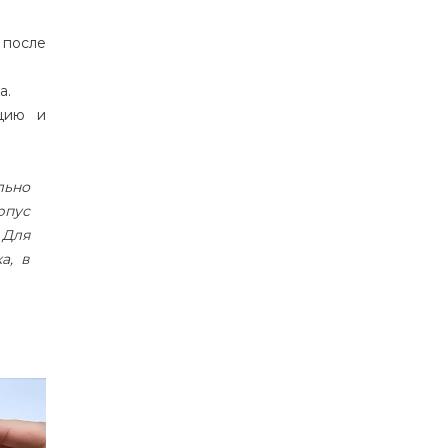
 после
а.
ацию и
льно
рпус
 Для
а, в