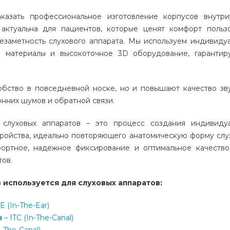
казать профессиональное изготовление корпусов внутр
 актуальна для пациентов, которые ценят комфорт польз
езаметность слухового аппарата. Мы используем индивиду
е материалы и высокоточное 3D оборудование, гаранти
обство в повседневной носке, но и повышают качество зв
онних шумов и обратной связи.
 слуховых аппаратов – это процесс создания индивиду
тройства, идеально повторяющего анатомическую форму слу
фортное, надежное фиксирование и оптимальное качество
тов.
используется для слуховых аппаратов:
E (In-The-Ear)
ы
– ITC (In-The-Canal)