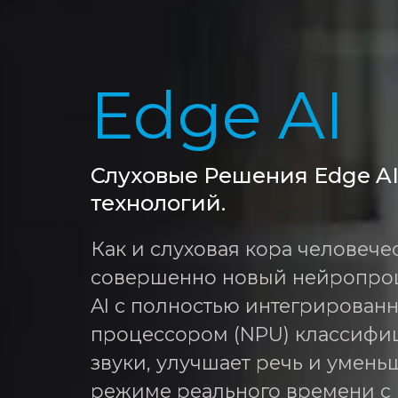
Edge AI
Слуховые Решения Edge AI
технологий.
Как и слуховая кора человечес
совершенно новый нейропроц
AI с полностью интегрирова
процессором (NPU) классифи
звуки, улучшает речь и умень
режиме реального времени 