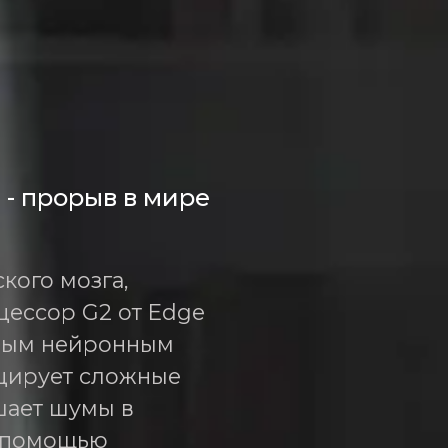
 - прорыв в мире
кого мозга,
ессор G2 от Edge
нным нейронным
цирует сложные
шает шумы в
с помощью