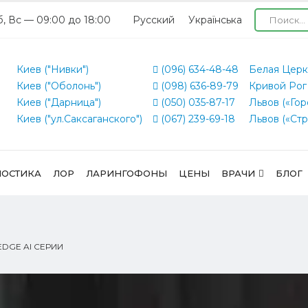
б, Вс — 09:00 до 18:00
Русский
Українська
Киев ("Нивки")
(096) 634-48-48
Белая Церк
Киев ("Оболонь")
(098) 636-89-79
Кривой Рог
Киев ("Дарница")
(050) 035-87-17
Львов («Гор
Киев ("ул.Саксаганского")
(067) 239-69-18
Львов («Стр
ОСТИКА
ЛОР
ЛАРИНГОФОНЫ
ЦЕНЫ
ВРАЧИ
БЛОГ
EDGE AI СЕРИИ