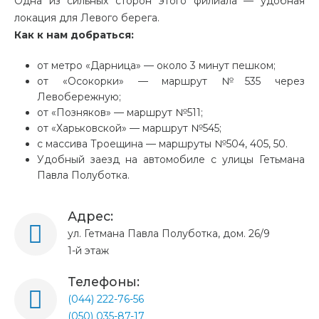
Одна из сильных сторон этого филиала — удобная
локация для Левого берега.
Как к нам добраться:
от метро «Дарница» — около 3 минут пешком;
от «Осокорки» — маршрут №535 через
Левобережную;
от «Позняков» — маршрут №511;
от «Харьковской» — маршрут №545;
с массива Троещина — маршруты №504, 405, 50.
Удобный заезд на автомобиле с улицы Гетьмана
Павла Полуботка.
Адрес:
ул. Гетмана Павла Полуботка, дом. 26/9
1-й этаж
Телефоны:
(044) 222-76-56
(050) 035-87-17