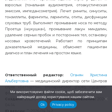
взрослых (тональная аудиометрия, отоакустическая
эмиссия, импедансометрия). Лечит риниты, синуситы,
тонзиллиты, фарингиты, ларингиты, отиты, дисфункции
слуховых труб. Выполняет промывание носа по методу
Проетца («кукушка»), промывание лакун миндалин,
удаление серных пробок и посторонних тел, остановку
носовых кровотечений. Работает по принципам
доказательной медицины, объясняет пациентам
диагноз и план лечения на простом языке.
Ответственный редактор:
Оганян Христина
Альбертовна
— медицинский директор сети Центров
слуха «Беттертон», отоларинголог (ЛОР), сурдолог,
Ми використовуємо файли cookie, щоб забезпечити вам
фониатр, врач 1-й категории.
найкращий досвід користування нашим сайтом.
Создано:
2023-01-19 |
Последнее обновление:
2026-
Ok
Privacy policy
04-14
ID версии:
D-2026-04-14.2