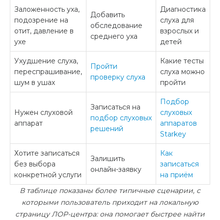
Заложенность уха,
Диагностика
Добавить
подозрение на
слуха для
обследование
отит, давление в
взрослых и
среднего уха
ухе
детей
Ухудшение слуха,
Какие тесты
Пройти
переспрашивание,
слуха можно
проверку слуха
шум в ушах
пройти
Подбор
Записаться на
Нужен слуховой
слуховых
подбор слуховых
аппарат
аппаратов
решений
Starkey
Хотите записаться
Как
Залишить
без выбора
записаться
онлайн-заявку
конкретной услуги
на приём
В таблице показаны более типичные сценарии, с
которыми пользователь приходит на локальную
страницу ЛОР-центра: она помогает быстрее найти