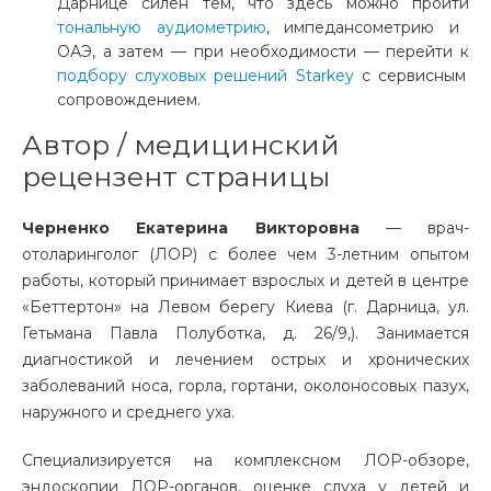
Дарнице силён тем, что здесь можно пройти
тональную аудиометрию
, импедансометрию и
ОАЭ, а затем — при необходимости — перейти к
подбору слуховых решений Starkey
с сервисным
сопровождением.
Автор / медицинский
рецензент страницы
Черненко Екатерина Викторовна
— врач-
отоларинголог (ЛОР) с более чем 3-летним опытом
работы, который принимает взрослых и детей в центре
«Беттертон» на Левом берегу Киева (г. Дарница, ул.
Гетьмана Павла Полуботка, д. 26/9,). Занимается
диагностикой и лечением острых и хронических
заболеваний носа, горла, гортани, околоносовых пазух,
наружного и среднего уха.
Специализируется на комплексном ЛОР-обзоре,
эндоскопии ЛОР-органов, оценке слуха у детей и