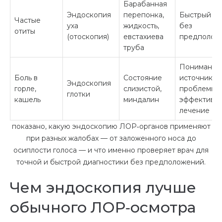
Барабанная
Эндоскопия
перепонка,
Быстрый ди
Частые
уха
жидкость,
без
отиты
(отоскопия)
евстахиева
предполож
труба
Понимание
Боль в
Состояние
источника
Эндоскопия
горле,
слизистой,
проблемы 
глотки
кашель
миндалин
эффективн
лечение
показано, какую эндоскопию ЛОР‑органов применяют
при разных жалобах — от заложенного носа до
осиплости голоса — и что именно проверяет врач для
точной и быстрой диагностики без предположений.
Чем эндоскопия лучше
обычного ЛОР‑осмотра