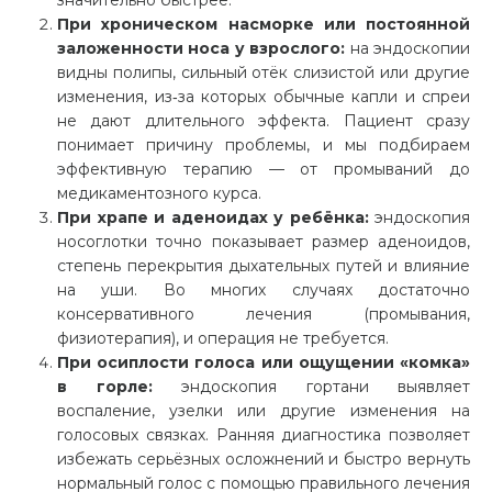
значительно быстрее.
При хроническом насморке или постоянной
заложенности носа у взрослого:
на эндоскопии
видны полипы, сильный отёк слизистой или другие
изменения, из‑за которых обычные капли и спреи
не дают длительного эффекта. Пациент сразу
понимает причину проблемы, и мы подбираем
эффективную терапию — от промываний до
медикаментозного курса.
При храпе и аденоидах у ребёнка:
эндоскопия
носоглотки точно показывает размер аденоидов,
степень перекрытия дыхательных путей и влияние
на уши. Во многих случаях достаточно
консервативного лечения (промывания,
физиотерапия), и операция не требуется.
При осиплости голоса или ощущении «комка»
в горле:
эндоскопия гортани выявляет
воспаление, узелки или другие изменения на
голосовых связках. Ранняя диагностика позволяет
избежать серьёзных осложнений и быстро вернуть
нормальный голос с помощью правильного лечения