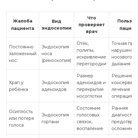
Что
Жалоба
Польза 
Вид
проверяет
эндоскопии
пациента
пациен
врач
Отёк,
Точная при
Постоянно
Эндоскопия
полипы,
нарушения
заложенный
носа
искривление
носового
нос
(риноскопия)
перегородки
дыхания
Размер
Решение:
Храп у
Эндоскопия
аденоидов и
консервати
ребёнка
аденоидов
перекрытие
лечение ил
носоглотки
операция
Состояние
Ранняя
Осиплость
Эндоскопия
голосовых
диагностик
или потеря
гортани
связок,
предотвра
голоса
воспаление
осложнени