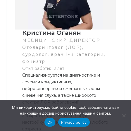
Кристина Оганян
МЕДИЦИНСКИЙ ДИРЕКТОР
Отоларинголог (ЛОР),
сурдолог, врач 1-й категории,
фониатр
Опыт работы: 12 лет
Специализируется на диагностике и
лечении кондуктивных,
нейросенсорных и смешанных форм
снижения слуха, а также широкого
спектра ЛОР-заболеваний.
Ми використовуємо файли cookie, щоб забезпечити вам
Профессионально подбирает слуховые
найкращий досвід користування нашим сайтом.
аппараты, обеспечивая точную
настройку и комфорт пациентов любого
Ok
Privacy policy
возраста.