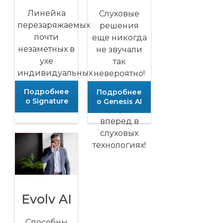
Линейка
Слуховые
перезаряжаемых
решения
почти
еще никогда
незаметных в
не звучали
ухе
так
индивидуальных
невероятно!
продуктов
Самый
Подробнее
Подробнее
большой
о Signature
о Genesis AI
прорыв
вперед в
слуховых
технологиях!
Evolv AI
Способны