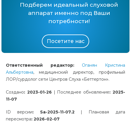
Подберем идеальный слуховой
аппарат именно под Ваши
потребности!
Посетите нас
Ответственный редактор:
Оганян Кристина
Альбертовна
, медицинский директор, профильный
ЛОР/сурдолог сети Центров Слуха «Беттертон».
Создано
:
2023-01-26
|
Последнее обновление
:
2025-
11-07
ID версии
:
Sa
-2025-11-07.2
|
Плановая дата
пересмотра
:
2026-02-07