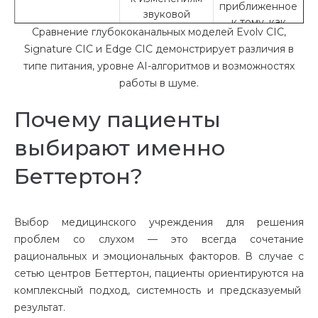
приближенное
звуковой
ф
к тому, как
среды
Сравнение глубококанальных моделей Evolv CIC,
воспринимает
Signature CIC и Edge CIC демонстрирует различия в
мозг
типе питания, уровне AI-алгоритмов и возможностях
работы в шуме.
р
Почему пациенты
выбирают именно
Беттертон?
Выбор медицинского учреждения для решения
проблем со слухом — это всегда сочетание
рациональных и эмоциональных факторов. В случае с
сетью центров Беттертон
, пациенты ориентируются на
комплексный подход, системность и предсказуемый
результат.