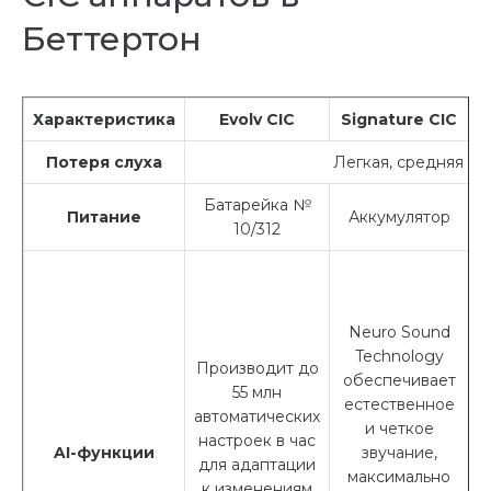
Беттертон
Характеристика
Evolv CIC
Signature CIC
Потеря слуха
Легкая, средняя
Батарейка №
Питание
Аккумулятор
10/312
Neuro Sound
Technology
Производит до
обеспечивает
55 млн
естественное
автоматических
и четкое
настроек в час
N
AI-функции
звучание,
для адаптации
максимально
к изменениям