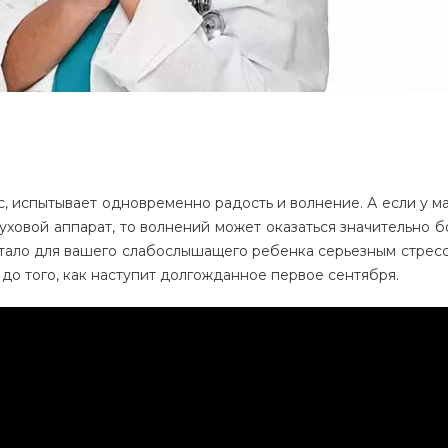
с, испытывает одновременно радость и волнение. А если у м
уховой аппарат, то волнений может оказаться значительно б
стало для вашего слабослышащего ребенка серьезным стресс
о того, как наступит долгожданное первое сентября.