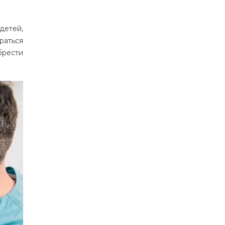
детей,
раться
брести