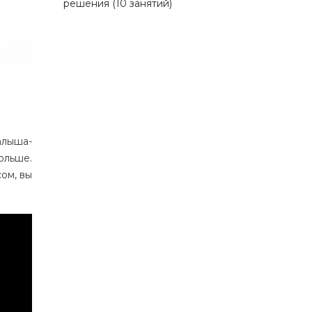
решения (10 занятий)
алыша-
ольше.
ом, вы