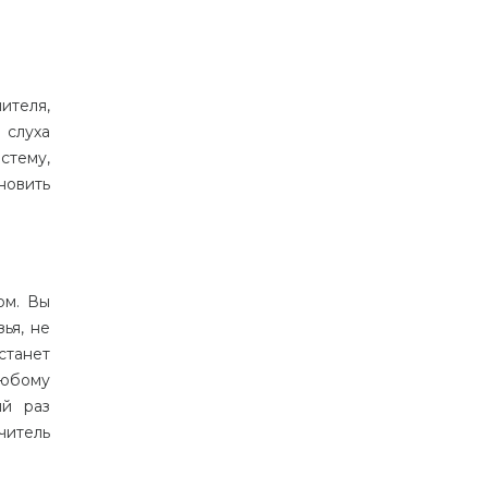
ителя,
 слуха
стему,
новить
ом. Вы
ья, не
станет
любому
ый раз
читель