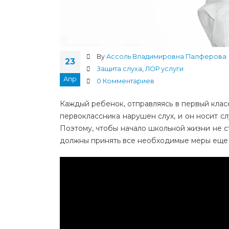
By
Ассоль Владимировна Палферова
23
Защита слуха
,
ЛОР услуги
Апр
0 Комментариев
Каждый ребенок, отправляясь в первый клас
первоклассника нарушен слух, и он носит сл
Поэтому, чтобы начало школьной жизни не 
должны принять все необходимые меры еще д