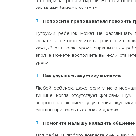
второй, и за третьей партой. Но если пробл
как можно ближе к учителю.
Попросите преподавателя говорить г
Тугоухий ребенок может не расслышать т
желательно, чтобы учитель произносил слов
каждый раз после урока спрашивать у ребе
вполне можете восполнить вы, если станет
уроки.
Как улучшить акустику в классе.
Любой ребенок, даже если у него нормал
тишине, когда отсутствует фоновый шум.
вопросы, касающиеся улучшения акустики 
слышны при закрытых окнах и дверях.
Помогите малышу наладить общение 
Для ребенка любого возраста очень важно 