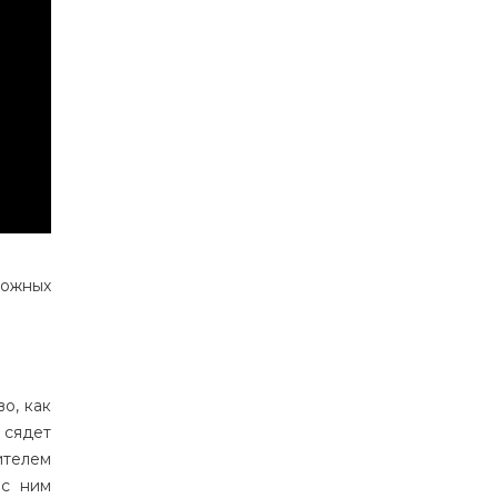
можных
о, как
 сядет
ителем
 с ним