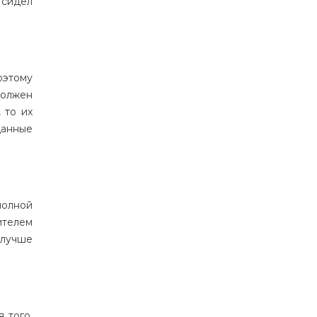
 сидел
оэтому
должен
 то их
данные
полной
ителем
 лучше
 того,