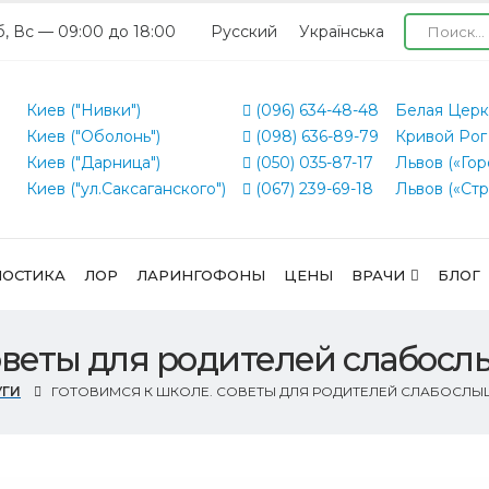
б, Вс — 09:00 до 18:00
Русский
Українська
Киев ("Нивки")
(096) 634-48-48
Белая Церк
Киев ("Оболонь")
(098) 636-89-79
Кривой Рог
Киев ("Дарница")
(050) 035-87-17
Львов («Гор
Киев ("ул.Саксаганского")
(067) 239-69-18
Львов («Стр
ОСТИКА
ЛОР
ЛАРИНГОФОНЫ
ЦЕНЫ
ВРАЧИ
БЛОГ
Советы для родителей слабос
УГИ
ГОТОВИМСЯ К ШКОЛЕ. СОВЕТЫ ДЛЯ РОДИТЕЛЕЙ СЛАБОСЛЫ