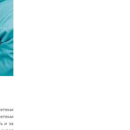
тепени
тепени
ь и за