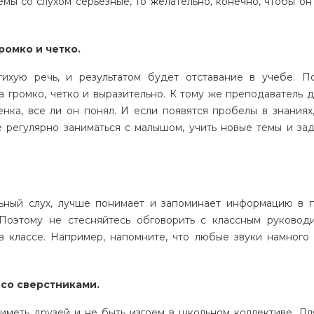
емы со слухом серьезные, то желательно, конечно, чтобы он
ромко и четко.
ихую речь, и результатом будет отставание в учебе. П
а громко, четко и выразительно. К тому же преподаватель 
нка, все ли он понял. И если появятся пробелы в знаниях,
е регулярно заниматься с малышом, учить новые темы и за
ьный слух, лучше понимает и запоминает информацию в 
 Поэтому не стесняйтесь обговорить с классным руковод
в классе. Например, напомните, что любые звуки намного
со сверстниками.
иметь друзей и не быть изгоем в школьном коллективе. Для