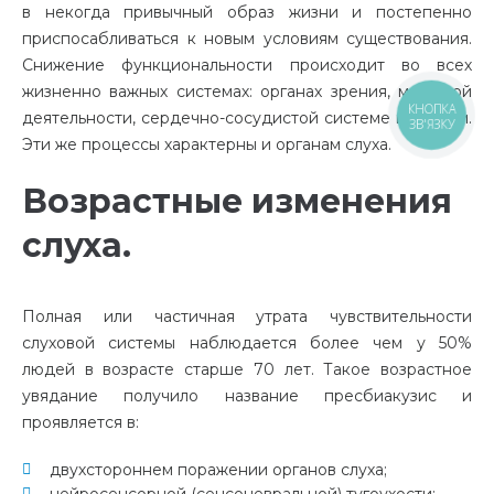
в некогда привычный образ жизни и постепенно
приспосабливаться к новым условиям существования.
Снижение функциональности происходит во всех
жизненно важных системах: органах зрения, мозговой
деятельности, сердечно-сосудистой системе и другом.
КНОПКА
ЗВ'ЯЗКУ
Эти же процессы характерны и органам слуха.
Возрастные изменения
слуха.
Полная или частичная утрата чувствительности
слуховой системы наблюдается более чем у 50%
людей в возрасте старше 70 лет. Такое возрастное
увядание получило название пресбиакузис и
проявляется в:
двухстороннем поражении органов слуха;
нейросенсорной (сенсоневральной) тугоухости;