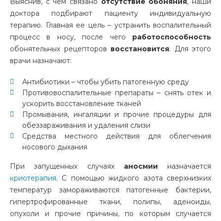
Выяснив, с чем связано
отсутствие обоняния
, наши
доктора подбирают пациенту индивидуальную
терапию. Главная ее цель – устранить воспалительный
процесс в носу, после чего
работоспособность
обонятельных рецепторов
восстановится
. Для этого
врачи назначают:
Антибиотики – чтобы убить патогенную среду
Противовоспалительные препараты – снять отек и
ускорить восстановление тканей
Промывания, ингаляции и прочие процедуры для
обеззараживания и удаления слизи
Средства местного действия для облегчения
носового дыхания
При запущенных случаях
аносмии
назначается
криотерапия
. С помощью жидкого азота сверхнизких
температур замораживаются патогенные бактерии,
гипертрофированные ткани, полипы, аденоиды,
опухоли и прочие причины, по которым случается