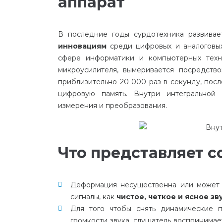
аппарат
В
последние
годы
сурдотехника
развивае
инновациям
среди
цифровых
и
аналоговы
сфере
информатики
и
компьютерных
тех
микроусилителя
,
вымеривается
посредств
приблизительно
20
000
раз
в
секунду
,
посл
цифровую
память
.
Внутри
интегральной
измерения
и
преобразования
.
Что представляет с
Деформация
несущественна
или
может
сигналы
,
как
чистое
,
четкое
и
ясное
зв
Для
того
чтобы
снять
динамические
громкости
звука
,
слушатель
воспринимае