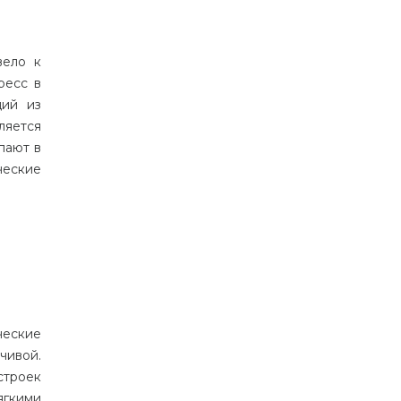
вело
к
ресс
в
щий
из
ляется
пают
в
ческие
ческие
чивой
.
строек
ягкими