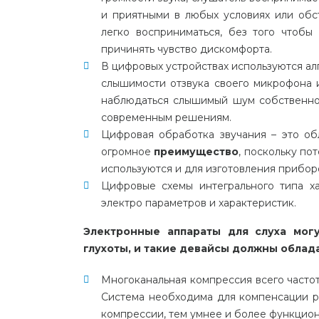
и
приятными
в
любых
условиях
или
обс
легко
восприниматься
,
без
того
чтобы
причинять
чувство
дискомфорта
.
В
цифровых
устройствах
используются
ал
слышимости
отзвука
своего
микрофона
наблюдаться
слышимый
шум
собственн
современным
решениям
.
Цифровая
обработка
звучания
–
это
об
огромное
преимущество
,
поскольку
пот
используются
и
для
изготовления
прибор
Цифровые
схемы
интегрального
типа
х
электро параметров
и
характеристик
.
Электронные
аппараты
для
слуха
мог
глухоты
,
и
такие
девайсы
должны
облад
Многоканальная
компрессия
всего
часто
Система
необходима
для
компенсации
р
компрессии
,
тем
умнее
и более
функцио