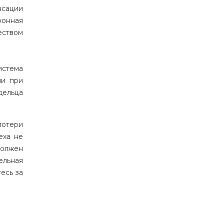
нсации
фонная
еством
истема
ли
при
дельца
потери
еха
не
олжен
ельная
тесь
за