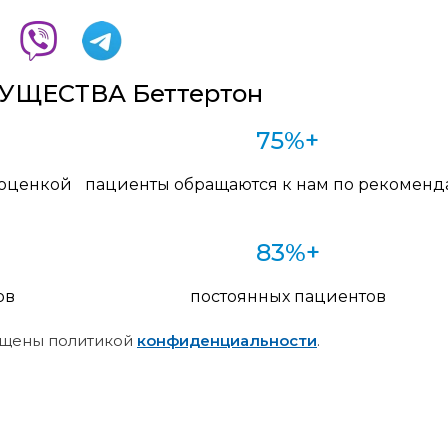
ЩЕСТВА Беттертон
75%+
 оценкой
пациенты обращаются к нам по рекомен
83%+
ов
постоянных пациентов
щены политикой
конфиденциальности
.