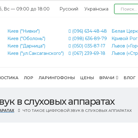
б, Вс — 09:00 до 18:00
Русский
Українська
Киев ("Нивки")
(096) 634-48-48
Белая Церк
Киев ("Оболонь")
(098) 636-89-79
Кривой Рог
Киев ("Дарница")
(050) 035-87-17
Львов («Гор
Киев ("ул.Саксаганского")
(067) 239-69-18
Львов («Стр
ОСТИКА
ЛОР
ЛАРИНГОФОНЫ
ЦЕНЫ
ВРАЧИ
БЛОГ
вук в слуховых аппаратах
АРАТАХ
ЧТО ТАКОЕ ЦИФРОВОЙ ЗВУК В СЛУХОВЫХ АППАРАТАХ