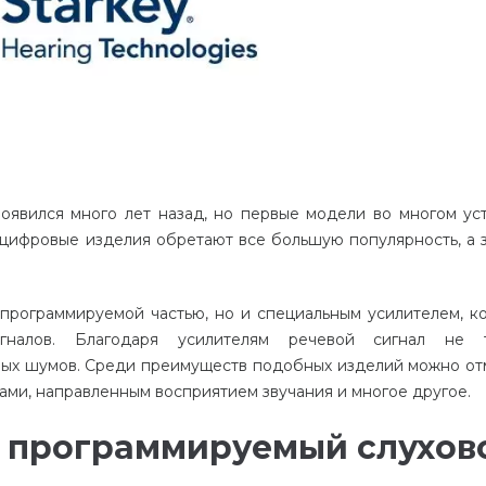
появился
много
лет
назад
,
но
первые
модели
во
многом
ус
цифровые
изделия
обретают
все
большую
популярность
,
а
программируемой
частью
,
но
и
специальным
усилителем
,
к
гналов
.
Благодаря
усилителям
речевой
сигнал
не
ых
шумов
.
Среди
преимуществ
подобных
изделий
можно
от
ами
,
направленным
восприятием
звучания
и
многое
другое
.
 программируемый слухов