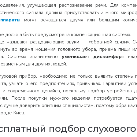
одавления
,
улучшающая
распознавание
речи
.
Для
компе
стического
сигнала
должна
присутствовать
и
много микро
аппараты
могут
оснащаться
двумя
или
большим
колич
же
должна
быть
предусмотрена
компенсационная
система
.
ще
называют
раздражающие
звуки
— «
обратной
связи
».
С
нуть
во
время
ношения
головного
убора
,
приема
пищи
и
ла
.
Система
значительно
уменьшает
дискомфорт
вла
незаметным
для
других
людей
.
луховой
прибор
,
необходимо
не
только
выявить
степень
нта
,
узнать
о
его
предпочтениях
,
привычках
.
Гарантией
усп
о
и
современного
девайса
,
поскольку
подбор
устройства
д
иям
.
После
покупки
нужного
изделия
потребуется
тщат
с
лучше
доверить
опытным
специалистам
,
поэтому
обращай
ороде
Киев
.
есплатный подбор слухового