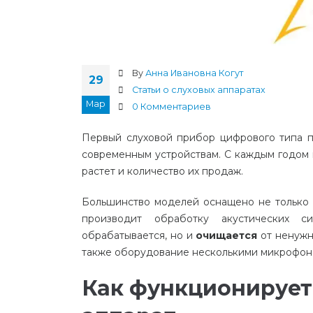
By
Анна Ивановна Когут
29
Статьи о слуховых аппаратах
Мар
0 Комментариев
Первый
слуховой
прибор
цифрового
типа
современным
устройствам
.
С
каждым
годом
растет
и
количество
их
продаж
.
Большинство
моделей
оснащено
не
только
производит
обработку
акустических
си
обрабатывается
,
но
и
очищается
от
ненужн
также
оборудование
несколькими
микрофон
Как функционирует