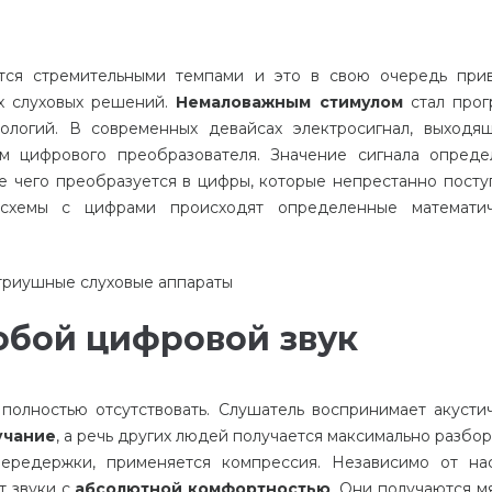
тся
стремительными
темпами
и
это
в
свою
очередь
при
х
слуховых
решений
.
Немаловажным
стимулом
стал
прог
нологий
.
В
современных
девайсах
электросигнал
,
выходя
ом
цифрового
преобразователя
.
Значение
сигнала
опреде
е
чего
преобразуется
в
цифры
,
которые
непрестанно
посту
схемы
с
цифрами
происходят
определенные
математи
обой цифровой звук
полностью
отсутствовать
.
Слушатель
воспринимает
акусти
учание
,
а
речь
других
людей
получается
максимально
разбор
передержки
,
применяется
компрессия
.
Независимо
от
на
т
звуки
с
абсолютной
комфортностью
.
Они
получаются
м