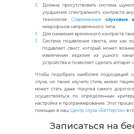
Должна
присутствовать
система
шумоп
ухудшения
спектрального
контраста
аку
технология
.
Современные
слуховые
микрофонов
направленного
типа
.
Для
снижения
временного
контраста
так
Система
подавления
свиста
,
или
как
е
подавляет
свист
,
который
может
возник
извлечении
изделия
из
ушного
кана
устройства
и
позволяет
сделать
аппарат
Чтобы
подобрать
наиболее
подходящий
с
слуха
,
но
также
изучить
стиль
жизни
пацие
может
стать
даже
покупка
самого
дорогог
осуществляться
по
определенным
критер
настройка
и
программирование
.
Этот
процес
помощью
в
наш
Центр
слуха
«
Беттертон
»
в
г
Записаться на б