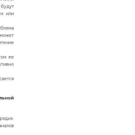
будут
ух
или
облема
может
чтение
том
ее
ктивно
сается
льной
рядке
.
аналов