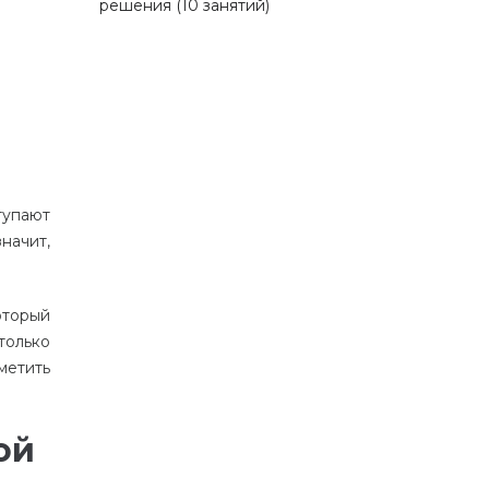
решения (10 занятий)
тупают
значит
,
оторый
только
метить
ой