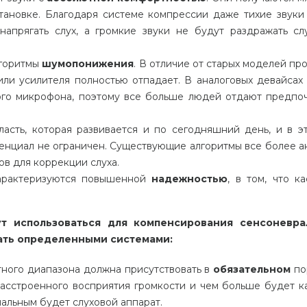
тановке
.
Благодаря
системе
компрессии
даже
тихие
звуки
напрягать
слух
,
а
громкие
звуки
не
будут
раздражать
сл
горитмы
шумопонижения
.
В
отличие
от
старых
моделей
пр
или
усилителя
полностью
отпадает
.
В
аналоговых
девайсах
ого
микрофона
,
поэтому
все
больше
людей
отдают
предпо
ласть
,
которая
развивается
и
по
сегодняшний
день
,
и
в
э
енциал
не
ограничен
.
Существующие
алгоритмы
все
более
а
ов
для
коррекции
слуха
.
арактеризуются
повышенной
надежностью
,
в
том
,
что
ка
ут
использоваться
для
компенсирования
сенсоневра
ать
определенными
системами
:
тного
диапазона
должна
присутствовать
в
обязательном
по
асстроенного
восприятия
громкости
и
чем
больше
будет
к
нальным
будет
слуховой
аппарат
.