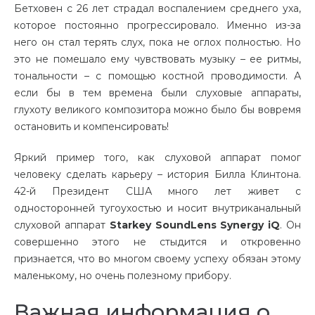
Бетховен с 26 лет страдал воспалением среднего уха,
которое постоянно прогрессировало. Именно из-за
него он стал терять слух, пока не оглох полностью. Но
это не помешало ему чувствовать музыку – ее ритмы,
тональности – с помощью костной проводимости. А
если бы в тем времена были слуховые аппараты,
глухоту великого композитора можно было бы вовремя
остановить и компенсировать!
Яркий пример того, как слуховой аппарат помог
человеку сделать карьеру – история Билла Клинтона.
42-й Президент США много лет живет с
односторонней тугоухостью и носит внутриканальный
слуховой аппарат
Starkey
SoundLens Synergy iQ
. Он
совершенно этого не стыдится и откровенно
признается, что во многом своему успеху обязан этому
маленькому, но очень полезному прибору.
Важная информация о