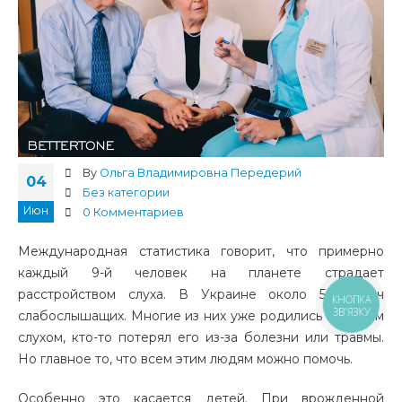
By
Ольга Владимировна Передерий
04
Без категории
Июн
0 Комментариев
Международная статистика говорит, что примерно
каждый 9-й человек на планете страдает
расстройством слуха. В Украине около 50 тысяч
КНОПКА
ЗВ'ЯЗКУ
слабослышащих. Многие из них уже родились с плохим
слухом, кто-то потерял его из-за болезни или травмы.
Но главное то, что всем этим людям можно помочь.
Особенно это касается детей. При врожденной