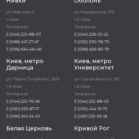
Нивки
Оболонь
ул. Нивская, 2,
ул. Иорданская, 17А,
1-этаж
1-й этаж
Телефоны:
Телефоны:
(044) 222-88-07
(044) 228-03-22
(066) 447-27-47
(050) 050-78-75
(096) 634-48-48
(098) 636-89-79
Киев, метро
Киев, метро
Дарница
Университет
ул. Павла Полуботко, 26/9
ул. Саксаганского, 90,
1-й этаж
1-й этаж
Телефоны:
Телефоны:
(044) 222-76-56
(044) 222-88-02
(050) 035-87-17
(050) 444-15-75
(096) 545-24-35
(067) 239-69-18
Белая Церковь
Кривой Рог