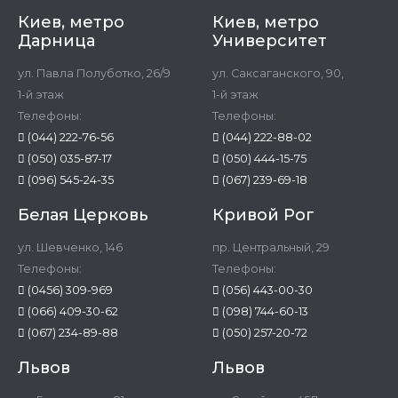
Киев, метро
Киев, метро
Дарница
Университет
ул. Павла Полуботко, 26/9
ул. Саксаганского, 90,
1-й этаж
1-й этаж
Телефоны:
Телефоны:
(044) 222-76-56
(044) 222-88-02
(050) 035-87-17
(050) 444-15-75
(096) 545-24-35
(067) 239-69-18
Белая Церковь
Кривой Рог
ул. Шевченко, 146
пр. Центральный, 29
Телефоны:
Телефоны:
(0456) 309-969
(056) 443-00-30
(066) 409-30-62
(098) 744-60-13
(067) 234-89-88
(050) 257-20-72
Львов
Львов