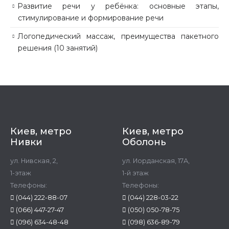
Развитие речи у ребёнка: основные этапы,
стимулирование и формирование речи
Логопедический массаж, преимущества пакетного
решения (10 занятий)
Киев, метро
Киев, метро
Нивки
Оболонь
ул. Нивская, 2,
ул. Иорданская, 17А,
1-этаж
1-й этаж
Телефоны:
Телефоны:
(044) 222-88-07
(044) 228-03-22
(066) 447-27-47
(050) 050-78-75
(096) 634-48-48
(098) 636-89-79