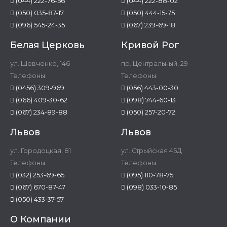
(044) 222-76-56
(044) 222-88-02
(050) 035-87-17
(050) 444-15-75
(096) 545-24-35
(067) 239-69-18
Белая Церковь
Кривой Рог
ул. Шевченко, 146
пр. Центральный, 29
Телефоны:
Телефоны:
(0456) 309-969
(056) 443-00-30
(066) 409-30-62
(098) 744-60-13
(067) 234-89-88
(050) 257-20-72
Львов
Львов
ул. Городоцкая, 81
ул. Стрыйская 45Д
Телефоны:
Телефоны:
(032) 253-69-65
(095) 110-78-75
(067) 670-87-47
(098) 033-10-85
(050) 433-37-57
О Компании