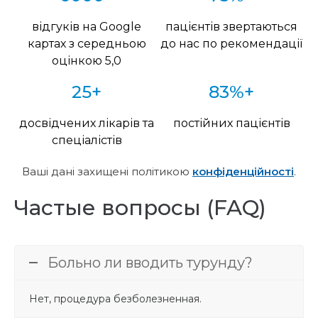
відгуків на Google
пацієнтів звертаються
картах з середньою
до нас по рекомендації
оцінкою 5,0
25+
83%+
досвідчених лікарів та
постійних пацієнтів
спеціалістів
Ваші дані захищені політикою
конфіденційності
.
Частые вопросы (FAQ)
Больно ли вводить турунду?
Нет, процедура безболезненная.