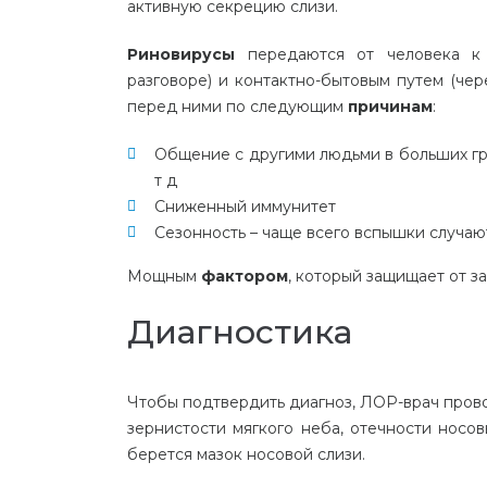
активную секрецию слизи.
Риновирусы
передаются от человека к ч
разговоре) и контактно-бытовым путем (чер
перед ними по следующим
причинам
:
Общение с другими людьми в больших груп
т д
Сниженный иммунитет
Сезонность – чаще всего вспышки случаю
Мощным
фактором
, который защищает от з
Диагностика
Чтобы подтвердить диагноз, ЛОР-врач прово
зернистости мягкого неба, отечности носов
берется мазок носовой слизи.