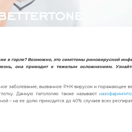
ние в горле? Возможно, это симптомы риновирусной инф
лезнь, она приводит к тяжелым осложнениям. Узнайт
ное заболевание, вызванное
РНК-вирусом и поражающее в
глотку. Данную патологию также называют
назофарингит
нной – на ее долю приходится до 40% случаев всех респира