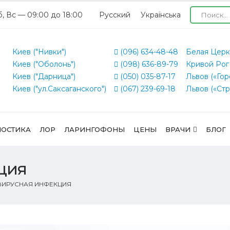
б, Вс — 09:00 до 18:00
Русский
Українська
Киев ("Нивки")
(096) 634-48-48
Белая Церк
Киев ("Оболонь")
(098) 636-89-79
Кривой Рог
Киев ("Дарница")
(050) 035-87-17
Львов («Гор
Киев ("ул.Саксаганского")
(067) 239-69-18
Львов («Стр
ОСТИКА
ЛОР
ЛАРИНГОФОНЫ
ЦЕНЫ
ВРАЧИ
БЛОГ
ция
ВИРУСНАЯ ИНФЕКЦИЯ