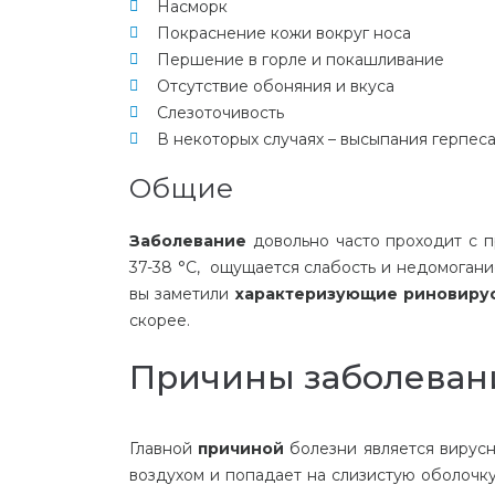
Насморк
Покраснение кожи вокруг носа
Першение в горле и покашливание
Отсутствие обоняния и вкуса
Слезоточивость
В некоторых случаях – высыпания герпеса
Общие
Заболевание
довольно часто проходит с 
37-38 °С, ощущается слабость и недомогани
вы заметили
характеризующие риновиру
скорее.
Причины заболеван
Главной
причиной
болезни является вирус
воздухом и попадает на слизистую оболочку.