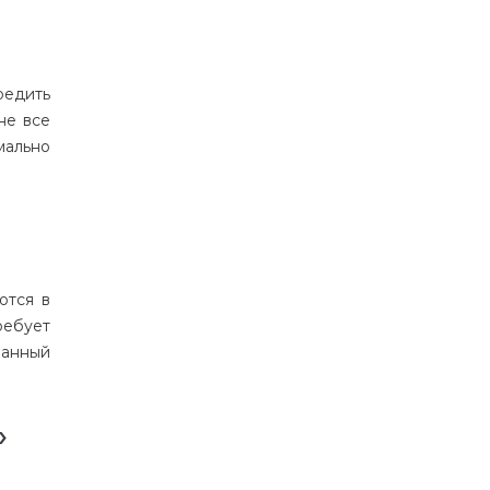
редить
не все
мально
ются в
ебует
ванный
»