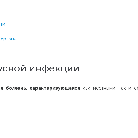
ти
тертон»
усной инфекции
ая болезнь, характеризующаяся
как местными, так и 