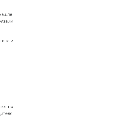
кашле,
уязвим
типа и
яют по
ителя,