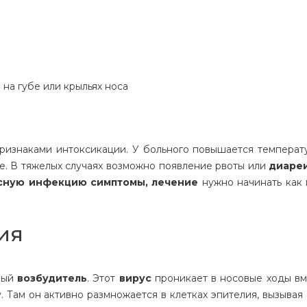
 на губе или крыльях носа
признаками интоксикации. У больного повышается температ
е. В тяжелых случаях возможно появление рвоты или
диаре
сную инфекцию симптомы, лечение
нужно начинать как
ия
ный
возбудитель
. Этот
вирус
проникает в носовые ходы вм
 Там он активно размножается в клетках эпителия, вызывая 