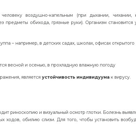
еловеку воздушно-капельным (при дыхании, чихании, 
ез предметы обихода, грязные руки). Организм становится 
па – например, в детских садах, школах, офисах открытого 
тся весной и осенью, в прохладную влажную погоду
аражения, является
устойчивость индивидуума
к вирусу.
дит риноскопию и визуальный осмотр глотки. Болезнь выявл
ых ходов, обилию слизи. Для того, чтобы установить возбуд