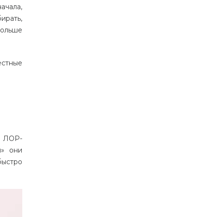
ачала,
ирать,
больше
естные
а ЛОР-
н» они
быстро