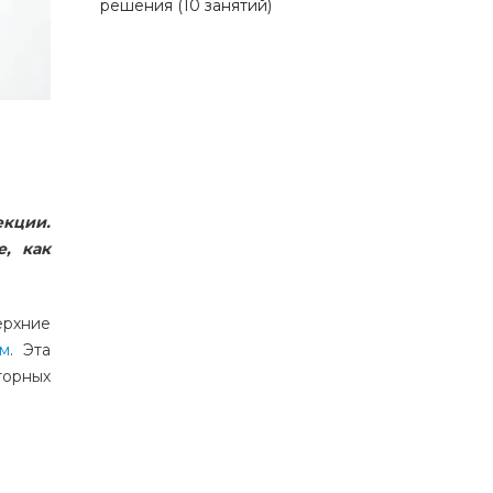
решения (10 занятий)
екции.
е, как
ерхние
ом
. Эта
торных