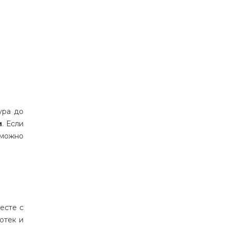
ура до
и
. Если
 можно
есте с
отек и