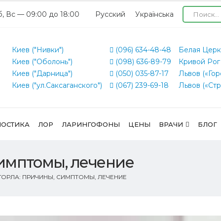
б, Вс — 09:00 до 18:00
Русский
Українська
Киев ("Нивки")
(096) 634-48-48
Белая Церк
Киев ("Оболонь")
(098) 636-89-79
Кривой Рог
Киев ("Дарница")
(050) 035-87-17
Львов («Гор
Киев ("ул.Саксаганского")
(067) 239-69-18
Львов («Стр
ОСТИКА
ЛОР
ЛАРИНГОФОНЫ
ЦЕНЫ
ВРАЧИ
БЛОГ
симптомы, лечение
 ГОРЛА: ПРИЧИНЫ, СИМПТОМЫ, ЛЕЧЕНИЕ