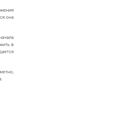
ожения
ся она
начала
жить в
дается
метно,
в.