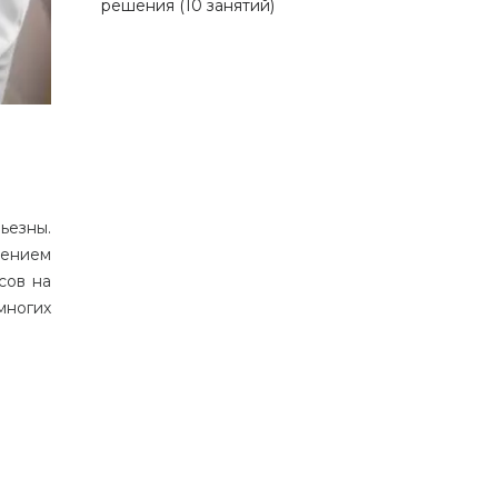
решения (10 занятий)
ьезны.
жением
сов на
многих