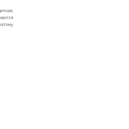
итная,
ваются
оэтому