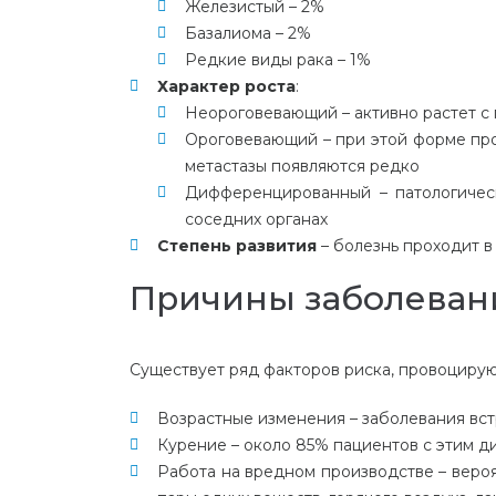
Железистый
– 2%
Базалиома
– 2%
Редкие виды рака
– 1%
Характер роста
:
Неороговевающий
– активно растет 
Ороговевающий
– при этой форме про
метастазы появляются редко
Дифференцированный
– патологичес
соседних органах
Степень развития
– болезнь проходит в
Причины заболеван
Существует ряд факторов риска, провоцир
Возрастные изменения
– заболевания вс
Курение
– около 85% пациентов с этим д
Работа на вредном производстве
– вероя