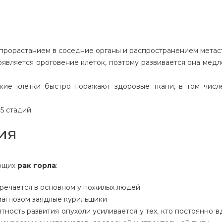
с прорастанием в соседние органы и распространением метас
является ороговение клеток, поэтому развивается она медл
кие клетки быстро поражают здоровые ткани, в том числ
 5 стадий
ия
ующих
рак горла
:
тречается в основном у пожилых людей
иагнозом заядлые курильщики
тность развития опухоли усиливается у тех, кто постоянно в