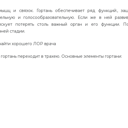
 мышц и связок.
Гортань обеспечивает ряд функций:, защ
ельную и голосообразовательную.
Если же в ней разви
искует потерять столь важный орган и его функции. П
ней стадии.
найти хорошего ЛОР врача
 гортань переходит в трахею
. Основные элементы гортани: