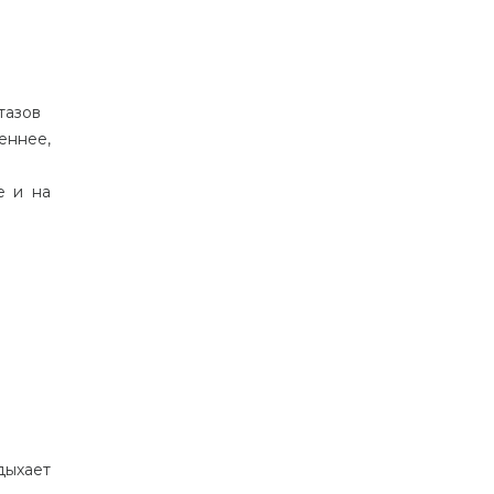
тазов
еннее,
е и на
дыхает