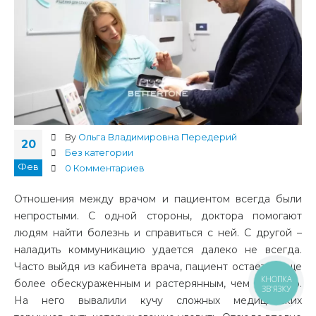
By
Ольга Владимировна Передерий
20
Без категории
Фев
0 Комментариев
Отношения между врачом и пациентом всегда были
непростыми. С одной стороны, доктора помогают
людям найти болезнь и справиться с ней. С другой –
наладить коммуникацию удается далеко не всегда.
Часто выйдя из кабинета врача, пациент остается еще
КНОПКА
более обескураженным и растерянным, чем до этого.
ЗВ'ЯЗКУ
На него вывалили кучу сложных медицинских