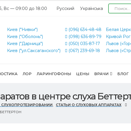
б, Вс — 09:00 до 18:00
Русский
Українська
Киев ("Нивки")
(096) 634-48-48
Белая Церк
Киев ("Оболонь")
(098) 636-89-79
Кривой Рог
Киев ("Дарница")
(050) 035-87-17
Львов («Гор
Киев ("ул.Саксаганского")
(067) 239-69-18
Львов («Стр
ОСТИКА
ЛОР
ЛАРИНГОФОНЫ
ЦЕНЫ
ВРАЧИ
БЛОГ
аратов в центре слуха Беттер
О СЛУХОПРОТЕЗИРОВАНИИ
,
СТАТЬИ О СЛУХОВЫХ АППАРАТАХ
 БЕТТЕРТОН