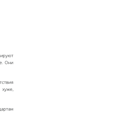
зируют
е. Они
тствия
 хуже,
дартам