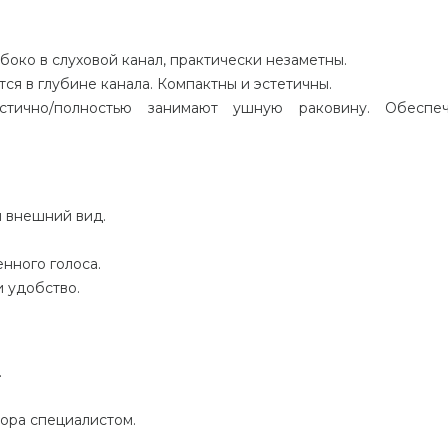
боко в слуховой канал, практически незаметны.
ся в глубине канала. Компактны и эстетичны.
ично/полностью занимают ушную раковину. Обеспеч
й внешний вид.
нного голоса.
и удобство.
.
ора специалистом.