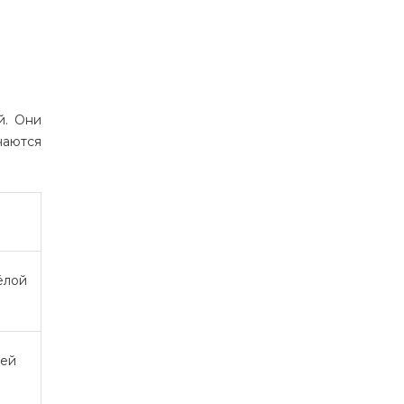
й. Они
чаются
ёлой
ней