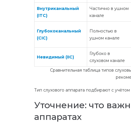
Внутриканальный
Частично в ушном
(ITC)
канале
Глубококанальный
Полностью в
(CIC)
ушном канале
Глубоко в
Невидимый (IIC)
слуховом канале
Сравнительная таблица типов слухов
рекоме
Тип слухового аппарата подбирают с учётом 
Уточнение: что важ
аппаратах