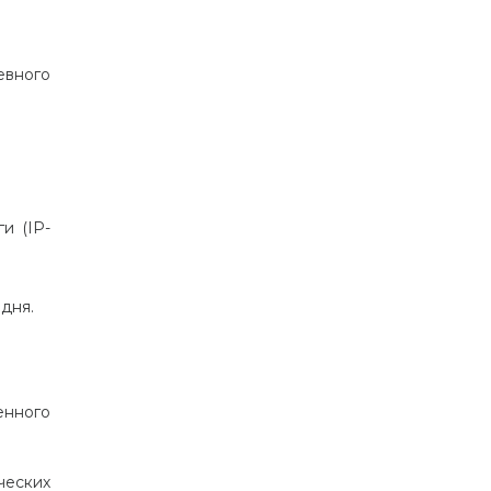
евного
и (IP-
дня.
енного
еских