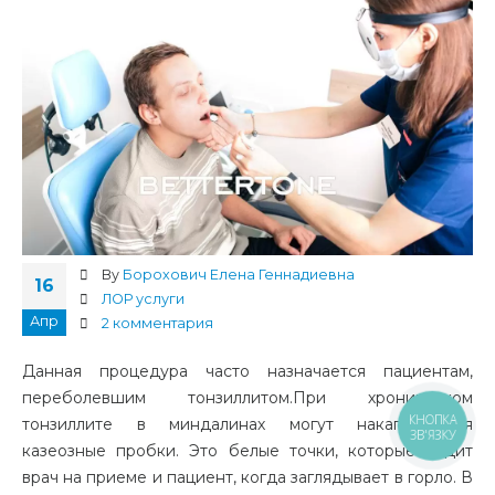
By
Борохович Елена Геннадиевна
16
ЛОР услуги
Апр
2 комментария
Данная процедура часто назначается пациентам,
переболевшим тонзиллитом.
При хроническом
КНОПКА
тонзиллите в миндалинах могут накапливаться
ЗВ'ЯЗКУ
казеозные пробки.
Это белые точки, которые видит
врач на приеме и пациент, когда заглядывает в горло.
В